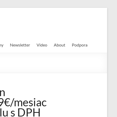
hy
Newsletter
Video
About
Podpora
n
9€/mesiac
lu s DPH