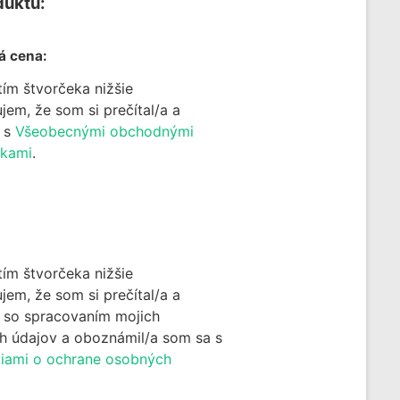
duktu:
á cena:
tím štvorčeka nižšie
jem, že som si prečítal/a a
m s
Všeobecnými obchodnými
kami
.
tím štvorčeka nižšie
jem, že som si prečítal/a a
 so spracovaním mojich
h údajov a oboznámil/a som sa s
ciami o ochrane osobných