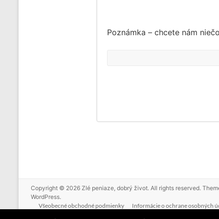
Poznámka – chcete nám nieč
Copyright © 2026
Zlé peniaze, dobrý život
. All rights reserved. The
WordPress
.
Všeobecné obchodné podmienky
Informácie o ochrane osobných ú
Nikto nič negarantuje. Budúce výnosy môžu byť radikálne iné ako tie d