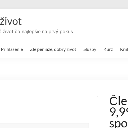
život
ť život čo najlepšie na prvý pokus
Prihlásenie
Zlé peniaze, dobrý život
Služby
Kurz
Kni
Čle
9,9
spo