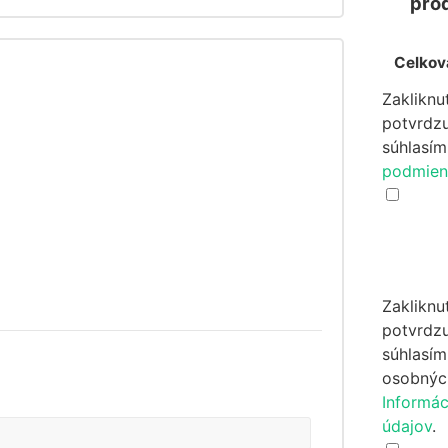
pro
Celkov
Zakliknu
potvrdzu
súhlasí
podmien
Zakliknu
potvrdzu
súhlasím
osobnýc
Informá
údajov
.