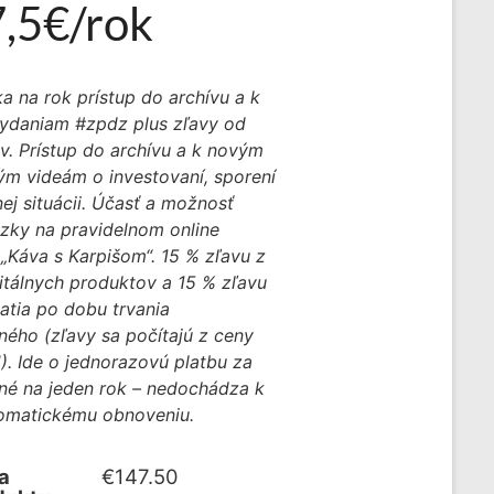
,5€/rok
ka na rok prístup do archívu a k
ydaniam #zpdz plus zľavy od
v. Prístup do archívu a k novým
ým videám o investovaní, sporení
nej situácii. Účasť a možnosť
ázky na pravidelnom online
 „Káva s Karpišom“. 15 % zľavu z
itálnych produktov a 15 % zľavu
atia po dobu trvania
ného (zľavy sa počítajú z ceny
. Ide o jednorazovú platbu za
né na jeden rok – nedochádza k
tomatickému obnoveniu.
a
€147.50