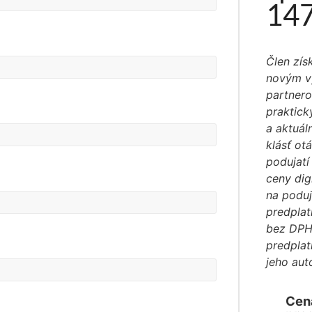
147
Člen zís
novým v
partnero
praktick
a aktuál
klásť ot
podujatí
ceny dig
na poduj
predplat
bez DPH)
predplat
jeho au
Cen