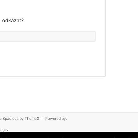
o odkázať?
me
Spacious
by ThemeGrill. Powered by:
dajov
oterajšie. Nikto nevie predpovedať budúcnosť. Tak ako nebudeme mať podiel na vašich