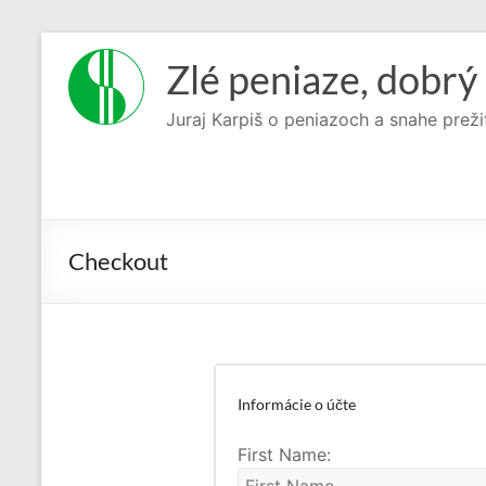
Prejsť
na
Zlé peniaze, dobrý 
obsah
Juraj Karpiš o peniazoch a snahe preži
Checkout
Informácie o účte
First Name: