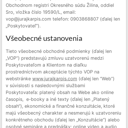
Obchodnom registri Okresného súdu Žilina, oddiel
Sro, vložka číslo 19590/L, email:
vop@jurajkarpis.com telefon: 0903868807 (ďalej len
„Poskytovateľ“).
Všeobecné ustanovenia
Tieto všeobecné obchodné podmienky (ďalej len
„VOP“) predstavujú zmluvu uzatvorenú medzi
Poskytovateľom a Klientom na diaľku
prostredníctvom akceptácie týchto VOP na
webstránke
www.jurajkarpis.com
(ďalej len “Web”)
v súvislosti s nasledovnými službami
Poskytovateľa: platený obsah na Webe ako online
časopis, e-booky a iné texty (ďalej len „Platený
obsah“), ekonomické a finančné konzultácie, ktoré
majú všeobecný charakter a nesmerujú k uzatvoreniu
konkrétneho obchodu (ďalej len „Konzultácie“) alebo
osobné semináre a prednášky; online video a audio