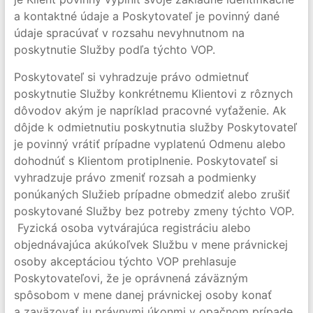
a kontaktné údaje a Poskytovateľ je povinný dané
údaje spracúvať v rozsahu nevyhnutnom na
poskytnutie Služby podľa týchto VOP.
Poskytovateľ si vyhradzuje právo odmietnuť
poskytnutie Služby konkrétnemu Klientovi z rôznych
dôvodov akým je napríklad pracovné vyťaženie. Ak
dôjde k odmietnutiu poskytnutia služby Poskytovateľ
je povinný vrátiť prípadne vyplatenú Odmenu alebo
dohodnúť s Klientom protiplnenie. Poskytovateľ si
vyhradzuje právo zmeniť rozsah a podmienky
ponúkaných Služieb prípadne obmedziť alebo zrušiť
poskytované Služby bez potreby zmeny týchto VOP.
Fyzická osoba vytvárajúca registráciu alebo
objednávajúca akúkoľvek Službu v mene právnickej
osoby akceptáciou týchto VOP prehlasuje
Poskytovateľovi, že je oprávnená záväzným
spôsobom v mene danej právnickej osoby konať
a zaväzovať ju právnymi úkonmi v opačnom prípade