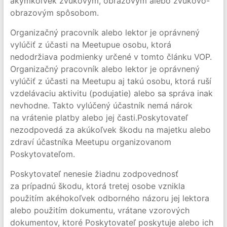
akýmkoľvek zvukovým, obrazovým alebo zvukovo-
obrazovým spôsobom.
Organizačný pracovník alebo lektor je oprávnený
vylúčiť z účasti na Meetupue osobu, ktorá
nedodržiava podmienky určené v tomto článku VOP.
Organizačný pracovník alebo lektor je oprávnený
vylúčiť z účasti na Meetupu aj takú osobu, ktorá ruší
vzdelávaciu aktivitu (podujatie) alebo sa správa inak
nevhodne. Takto vylúčený účastník nemá nárok
na vrátenie platby alebo jej časti.Poskytovateľ
nezodpovedá za akúkoľvek škodu na majetku alebo
zdraví účastníka Meetupu organizovanom
Poskytovateľom.
Poskytovateľ nenesie žiadnu zodpovednosť
za prípadnú škodu, ktorá tretej osobe vznikla
použitím akéhokoľvek odborného názoru jej lektora
alebo použitím dokumentu, vrátane vzorových
dokumentov, ktoré Poskytovateľ poskytuje alebo ich