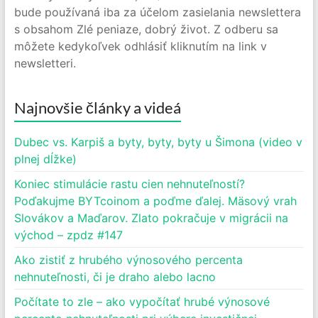
bude používaná iba za účelom zasielania newslettera
s obsahom Zlé peniaze, dobrý život. Z odberu sa
môžete kedykoľvek odhlásiť kliknutím na link v
newsletteri.
Najnovšie články a videá
Dubec vs. Karpiš a byty, byty, byty u Šimona (video v
plnej dĺžke)
Koniec stimulácie rastu cien nehnuteľností?
Poďakujme BYTcoinom a poďme ďalej. Mäsový vrah
Slovákov a Maďarov. Zlato pokračuje v migrácii na
východ – zpdz #147
Ako zistiť z hrubého výnosového percenta
nehnuteľnosti, či je draho alebo lacno
Počítate to zle – ako vypočítať hrubé výnosové