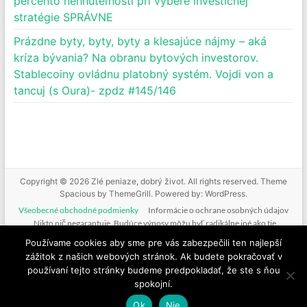
percento nehnuteľnosti pri výbere investičnej
stratégie SPRÁVNE
Prázdne byty, byty, byty a klesajúce nájmy – aká
kríza bývania? Na obranu bytových investorov.
Stablecoiny ovládnu platobný systém. Vojdi von a
tancuj (s Oura)- zpdz #145/146
Copyright © 2026
Zlé peniaze, dobrý život
. All rights reserved. Theme
Spacious
by ThemeGrill. Powered by:
WordPress
.
Všeobecné obchodné podmienky
Informácie o ochrane osobných údajov
Nikto nič negarantuje. Budúce výnosy môžu byť radikálne iné ako tie
doterajšie. Nikto nevie predpovedať budúcnosť. Tak ako nebudeme mať podiel
Používame cookies aby sme pre vás zabezpečili ten najlepší
na vašich ziskoch, nenesieme zodpovednosť ani za vaše straty. Poskytované
zážitok z našich webových stránok. Ak budete pokračovať v
informácie nie sú investičným odporúčaním. Nič z toho, čo je na tejto stránke, v
používaní tejto stránky budeme predpokladať, že ste s ňou
mailoch, v produktoch alebo službách nie je žiadnou formou finančného
spokojní.
poradenstva. Ide o komentovanie a vzdelávanie.
Ok
Nie