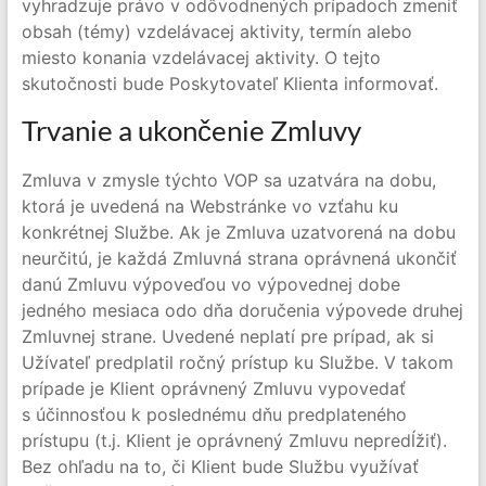
vyhradzuje právo v odôvodnených prípadoch zmeniť
obsah (témy) vzdelávacej aktivity, termín alebo
miesto konania vzdelávacej aktivity. O tejto
skutočnosti bude Poskytovateľ Klienta informovať.
Trvanie a ukončenie Zmluvy
Zmluva v zmysle týchto VOP sa uzatvára na dobu,
ktorá je uvedená na Webstránke vo vzťahu ku
konkrétnej Službe. Ak je Zmluva uzatvorená na dobu
neurčitú, je každá Zmluvná strana oprávnená ukončiť
danú Zmluvu výpoveďou vo výpovednej dobe
jedného mesiaca odo dňa doručenia výpovede druhej
Zmluvnej strane. Uvedené neplatí pre prípad, ak si
Užívateľ predplatil ročný prístup ku Službe. V takom
prípade je Klient oprávnený Zmluvu vypovedať
s účinnosťou k poslednému dňu predplateného
prístupu (t.j. Klient je oprávnený Zmluvu nepredĺžiť).
Bez ohľadu na to, či Klient bude Službu využívať