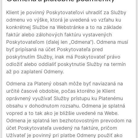
Klient je povinný Poskytovateľovi uhradiť za Služby
odmenu vo výške, ktorá je uvedená vo vzťahu ku
konkrétnej Službe na Webstránke a to na základe
faktúr alebo zálohových faktúru vystavených
Poskytovateľom (ďalej len „Odmena“). Odmena musí
byť pripísaná na účet Poskytovateľa pred
poskytnutím Služby, inak má Poskytovateľ právo
odložiť alebo oddialiť poskytnutie Služby na termín
až po zaplatení Odmeny.
Odmena za Platený obsah môže byť naviazaná na
určité časové obdobie, počas ktorého je Klient
oprávnený využívať Služby prístupu ku Platenému
obsahu v dohodnutom rozsahu. Odmena je splatná
vopred a to tak ako je bližšie uvedené na Webe.
Odmena je splatná len bezhotovostným prevodom na
účet Poskytovateľa uvedený na faktúre, pričom
Užívateľ je povinný pri platbe Odmeny použiť ako