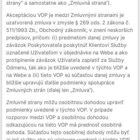
strany“ a samostatne ako „Zmluvná strana“).
Akceptáciou VOP je medzi Zmluvnými stranami je
uzatvorená zmluva v zmysle § 269 ods. 2 zákona č.
511/1993 Zb., Obchodný zákonník, v znení neskorších
predpisov, pričom: (i) predmetom danej zmluvy je
záväzok Poskytovateľa poskytnúť Klientovi Služby
označené Užívateľom v objednávke na Webe a ako
protiplnenie záväzok Užívateľa zaplatiť za Služby
Odmenu, tak ako je bližšie uvedené v týchto VOP a
na Webe a (ii) tieto VOP sú súčasťou danej zmluvy a
bližšie upravujú ďalšie podmienky spolupráce
Zmluvných strán (ďalej len „Zmluva“).
Zmluvné strany môžu osobitnou dohodou upraviť
podmienky uvedené v týchto VOP. V prípade
rozporov medzi VOP a osobitnou dohodou
odkazujúcou na tieto VOP má prednosť osobitná
dohoda. Súčasťou tejto osobitnej dohody môžu byť
aj iné služby ako sú výslovne uvedené v týchto VOP