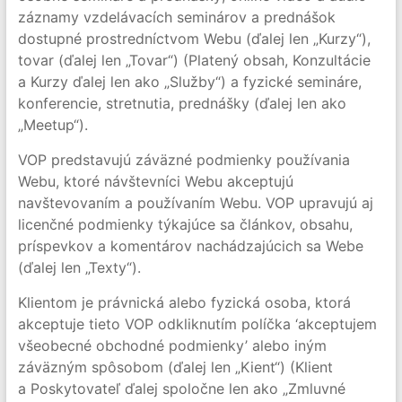
záznamy vzdelávacích seminárov a prednášok
dostupné prostredníctvom Webu (ďalej len „Kurzy“),
tovar (ďalej len „Tovar“) (Platený obsah, Konzultácie
a Kurzy ďalej len ako „Služby“) a fyzické semináre,
konferencie, stretnutia, prednášky (ďalej len ako
„Meetup“).
VOP predstavujú záväzné podmienky používania
Webu, ktoré návštevníci Webu akceptujú
navštevovaním a používaním Webu. VOP upravujú aj
licenčné podmienky týkajúce sa článkov, obsahu,
príspevkov a komentárov nachádzajúcich sa Webe
(ďalej len „Texty“).
Klientom je právnická alebo fyzická osoba, ktorá
akceptuje tieto VOP odkliknutím políčka ‘akceptujem
všeobecné obchodné podmienky’ alebo iným
záväzným spôsobom (ďalej len „Kient“) (Klient
a Poskytovateľ ďalej spoločne len ako „Zmluvné