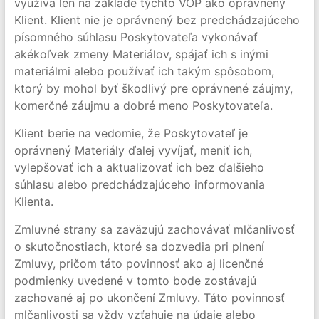
využíva len na základe týchto VOP ako oprávnený
Klient. Klient nie je oprávnený bez predchádzajúceho
písomného súhlasu Poskytovateľa vykonávať
akékoľvek zmeny Materiálov, spájať ich s inými
materiálmi alebo používať ich takým spôsobom,
ktorý by mohol byť škodlivý pre oprávnené záujmy,
komerčné záujmu a dobré meno Poskytovateľa.
Klient berie na vedomie, že Poskytovateľ je
oprávnený Materiály ďalej vyvíjať, meniť ich,
vylepšovať ich a aktualizovať ich bez ďalšieho
súhlasu alebo predchádzajúceho informovania
Klienta.
Zmluvné strany sa zaväzujú zachovávať mlčanlivosť
o skutočnostiach, ktoré sa dozvedia pri plnení
Zmluvy, pričom táto povinnosť ako aj licenčné
podmienky uvedené v tomto bode zostávajú
zachované aj po ukončení Zmluvy. Táto povinnosť
mlčanlivosti sa vždy vzťahuje na údaje alebo