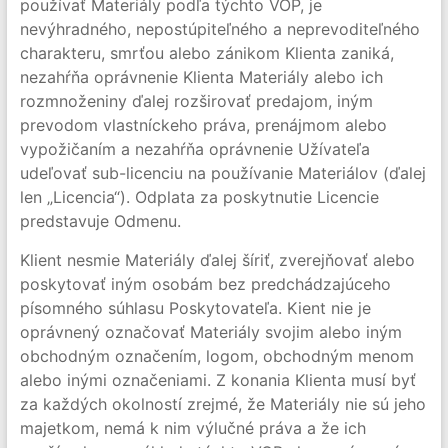
používať Materiály podľa týchto VOP, je
nevýhradného, nepostúpiteľného a neprevoditeľného
charakteru, smrťou alebo zánikom Klienta zaniká,
nezahŕňa oprávnenie Klienta Materiály alebo ich
rozmnoženiny ďalej rozširovať predajom, iným
prevodom vlastníckeho práva, prenájmom alebo
vypožičaním a nezahŕňa oprávnenie Užívateľa
udeľovať sub-licenciu na používanie Materiálov (ďalej
len „Licencia“). Odplata za poskytnutie Licencie
predstavuje Odmenu.
Klient nesmie Materiály ďalej šíriť, zverejňovať alebo
poskytovať iným osobám bez predchádzajúceho
písomného súhlasu Poskytovateľa. Kient nie je
oprávnený označovať Materiály svojim alebo iným
obchodným označením, logom, obchodným menom
alebo inými označeniami. Z konania Klienta musí byť
za každých okolností zrejmé, že Materiály nie sú jeho
majetkom, nemá k nim výlučné práva a že ich