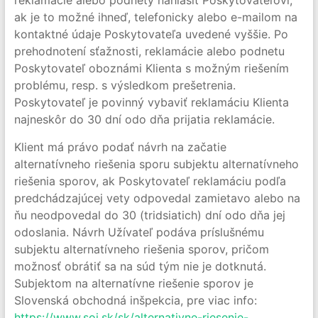
reklamácie alebo podnety nahlásiť Poskytovateľovi,
ak je to možné ihneď, telefonicky alebo e-mailom na
kontaktné údaje Poskytovateľa uvedené vyššie. Po
prehodnotení sťažnosti, reklamácie alebo podnetu
Poskytovateľ oboznámi Klienta s možným riešením
problému, resp. s výsledkom prešetrenia.
Poskytovateľ je povinný vybaviť reklamáciu Klienta
najneskôr do 30 dní odo dňa prijatia reklamácie.
Klient má právo podať návrh na začatie
alternatívneho riešenia sporu subjektu alternatívneho
riešenia sporov, ak Poskytovateľ reklamáciu podľa
predchádzajúcej vety odpovedal zamietavo alebo na
ňu neodpovedal do 30 (tridsiatich) dní odo dňa jej
odoslania. Návrh Užívateľ podáva príslušnému
subjektu alternatívneho riešenia sporov, pričom
možnosť obrátiť sa na súd tým nie je dotknutá.
Subjektom na alternatívne riešenie sporov je
Slovenská obchodná inšpekcia, pre viac info:
https://www.soi.sk/sk/alternativne-riesenie-