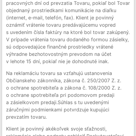
pracovných dní od prevzatia Tovaru, pokiaľ bol Tovar
objednaný prostriedkami komunikácie na diaľku
(internet, e-mail, telefón, fax). Klient je povinný
oznámiť vrátenie tovaru predávajúcemu vopred
s uvedením čísla faktúry na ktoré bol tovar zakúpený.
V prípade vrátenia tovaru dodaného formou zásielky,
sú odpovedajúce finančné prostriedky vrátené
výhradne bezhotovostným prevodom na účet
v lehote 15 dní, pokiaľ nie je dohodnuté inak.
Na reklamáciu tovaru sa vzťahujú ustanovenia
Občianskeho zákonníka, zákona č. 250/2007 Z. z.
o ochrane spotrebiteľa a zákona č. 108/2000 Z. z.
o ochrane spotrebiteľa pri podomovom predaji
a zásielkovom predaji.Súhlas s tu uvedenými
záručnými podmienkami potvrdzuje kupujúci
prevzatím tovaru.
Klient je povinný akékoľvek svoje sťažnosti,