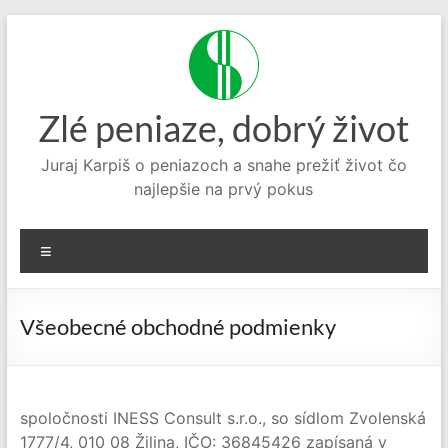
Prejsť
na
obsah
Zlé peniaze, dobrý život
Juraj Karpiš o peniazoch a snahe prežiť život čo
najlepšie na prvý pokus
Menu
Všeobecné obchodné podmienky
spoločnosti INESS Consult s.r.o., so sídlom Zvolenská
1777/4, 010 08 Žilina, IČO: 36845426 zapísaná v