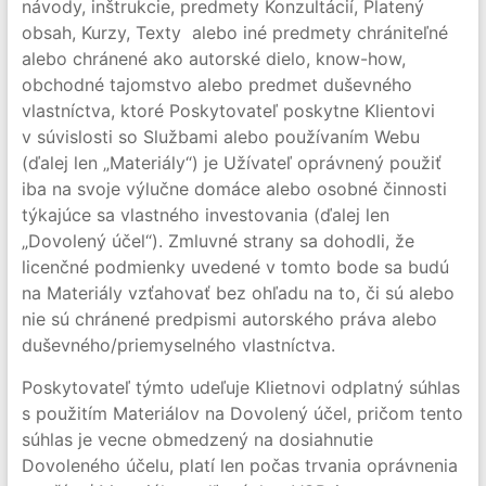
návody, inštrukcie, predmety Konzultácií, Platený
obsah, Kurzy, Texty alebo iné predmety chrániteľné
alebo chránené ako autorské dielo, know-how,
obchodné tajomstvo alebo predmet duševného
vlastníctva, ktoré Poskytovateľ poskytne Klientovi
v súvislosti so Službami alebo používaním Webu
(ďalej len „Materiály“) je Užívateľ oprávnený použiť
iba na svoje výlučne domáce alebo osobné činnosti
týkajúce sa vlastného investovania (ďalej len
„Dovolený účel“). Zmluvné strany sa dohodli, že
licenčné podmienky uvedené v tomto bode sa budú
na Materiály vzťahovať bez ohľadu na to, či sú alebo
nie sú chránené predpismi autorského práva alebo
duševného/priemyselného vlastníctva.
Poskytovateľ týmto udeľuje Klietnovi odplatný súhlas
s použitím Materiálov na Dovolený účel, pričom tento
súhlas je vecne obmedzený na dosiahnutie
Dovoleného účelu, platí len počas trvania oprávnenia