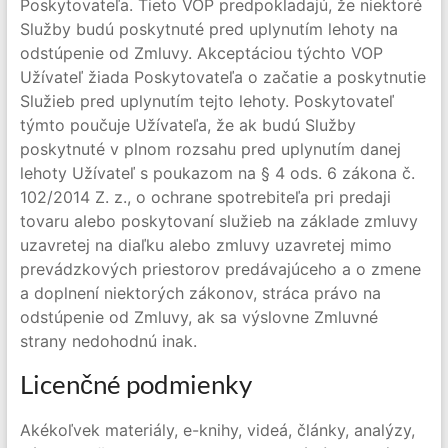
Poskytovateľa. Tieto VOP predpokladajú, že niektoré
Služby budú poskytnuté pred uplynutím lehoty na
odstúpenie od Zmluvy. Akceptáciou týchto VOP
Užívateľ žiada Poskytovateľa o začatie a poskytnutie
Služieb pred uplynutím tejto lehoty. Poskytovateľ
týmto poučuje Užívateľa, že ak budú Služby
poskytnuté v plnom rozsahu pred uplynutím danej
lehoty Užívateľ s poukazom na § 4 ods. 6 zákona č.
102/2014 Z. z., o ochrane spotrebiteľa pri predaji
tovaru alebo poskytovaní služieb na základe zmluvy
uzavretej na diaľku alebo zmluvy uzavretej mimo
prevádzkových priestorov predávajúceho a o zmene
a doplnení niektorých zákonov, stráca právo na
odstúpenie od Zmluvy, ak sa výslovne Zmluvné
strany nedohodnú inak.
Licenčné podmienky
Akékoľvek materiály, e-knihy, videá, články, analýzy,