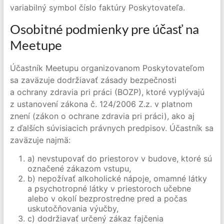
variabilný symbol číslo faktúry Poskytovateľa.
Osobitné podmienky pre účasť na
Meetupe
Účastník Meetupu organizovanom Poskytovateľom
sa zaväzuje dodržiavať zásady bezpečnosti
a ochrany zdravia pri práci (BOZP), ktoré vyplývajú
z ustanovení zákona č. 124/2006 Z.z. v platnom
znení (zákon o ochrane zdravia pri práci), ako aj
z ďalších súvisiacich právnych predpisov. Účastník sa
zaväzuje najmä:
a) nevstupovať do priestorov v budove, ktoré sú
označené zákazom vstupu,
b) nepožívať alkoholické nápoje, omamné látky
a psychotropné látky v priestoroch učebne
alebo v okolí bezprostredne pred a počas
uskutočňovania výučby,
c) dodržiavať určený zákaz fajčenia