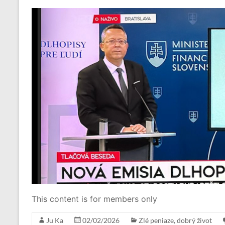
This content is for members only
Ju Ka
02/02/2026
Zlé peniaze, dobrý život