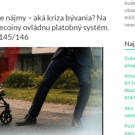
bude
obsa
ce nájmy – aká kríza bývania? Na
môže
news
lecoiny ovládnu platobný systém.
 #145/146
Naj
Dube
plne
Koni
BYTc
Maďa
#14
Ako 
nehn
Počí
perc