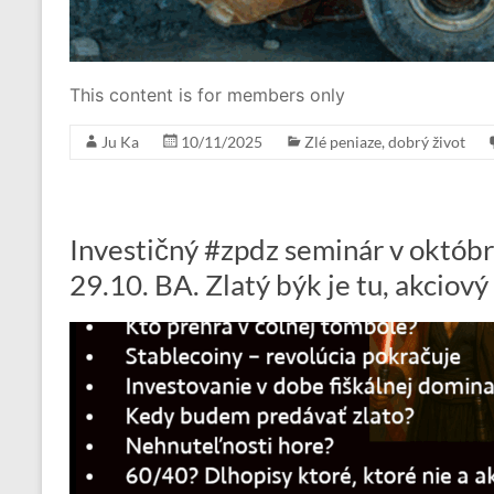
This content is for members only
Ju Ka
10/11/2025
Zlé peniaze, dobrý život
Investičný #zpdz seminár v októbri
29.10. BA. Zlatý býk je tu, akcio