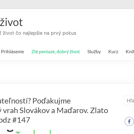
život
ť život čo najlepšie na prvý pokus
Prihlásenie
Zlé peniaze, dobrý život
Služby
Kurz
Kni
nuteľností? Poďakujme
 vrah Slovákov a Maďarov. Zlato
zpdz #147