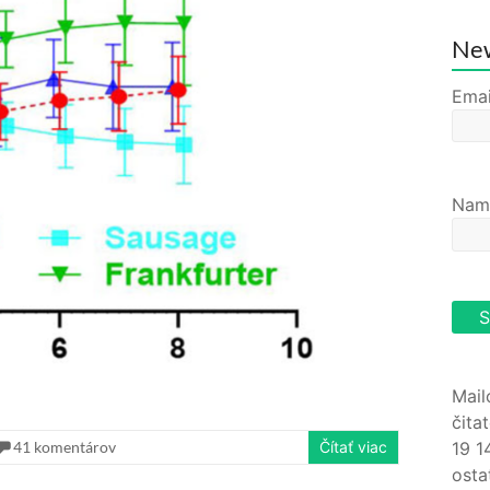
New
Emai
Nam
Mail
čita
19 1
41 komentárov
Čítať viac
osta