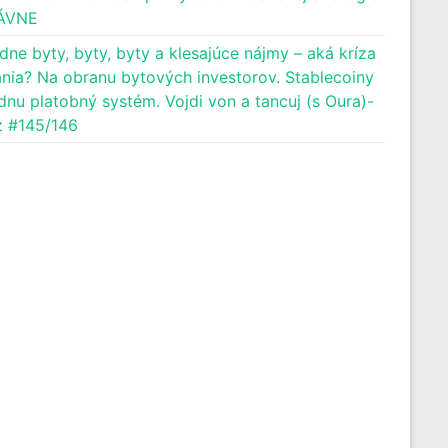
ÁVNE
dne byty, byty, byty a klesajúce nájmy – aká kríza
nia? Na obranu bytových investorov. Stablecoiny
dnu platobný systém. Vojdi von a tancuj (s Oura)-
 #145/146