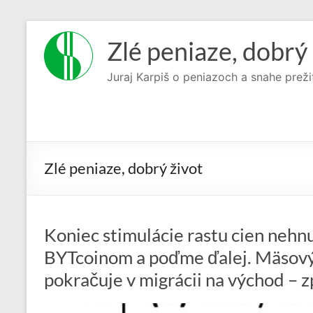
Prejsť
na
Zlé peniaze, dobrý 
obsah
Juraj Karpiš o peniazoch a snahe preži
Zlé peniaze, dobrý život
Koniec stimulácie rastu cien neh
BYTcoinom a poďme ďalej. Mäsový
pokračuje v migrácii na východ – 