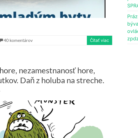
SPR
Práz
býva
ovlá
zpdz
40 komentárov
Čítať viac
 hore, nezamestnanosť hore,
kov. Daň z holuba na streche.
4