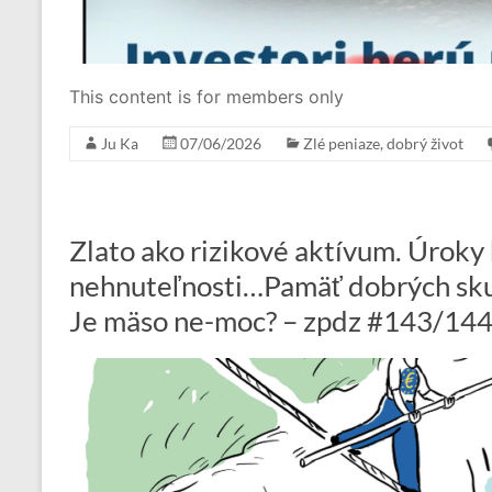
This content is for members only
Ju Ka
07/06/2026
Zlé peniaze, dobrý život
Zlato ako rizikové aktívum. Úroky
nehnuteľnosti…Pamäť dobrých skut
Je mäso ne-moc? – zpdz #143/14