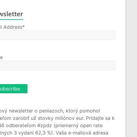
sletter
l Address*
e
ový newsletter o peniazoch, ktorý pomohol
teľom zarobiť už stovky miliónov eur. Pridajte sa k
46 odberateľom #zpdz (priemerný open rate
tných 3 vydaní 62,3 %). Vaša e-mailová adresa