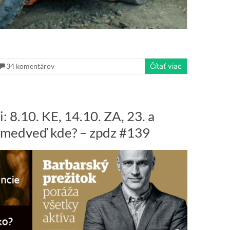
34 komentárov
Čítať viac
: 8.10. KE, 14.10. ZA, 23. a
vý medveď kde? – zpdz #139