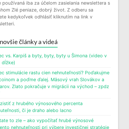
 používaná iba za účelom zasielania newslettera s
hom Zlé peniaze, dobrý život. Z odberu sa
te kedykoľvek odhlásiť kliknutím na link v
letteri.
novšie články a videá
c vs. Karpiš a byty, byty, byty u Šimona (video v
j dĺžke)
ec stimulácie rastu cien nehnuteľností? Poďakujme
oinom a poďme ďalej. Mäsový vrah Slovákov a
rov. Zlato pokračuje v migrácii na východ – zpdz
7
zistiť z hrubého výnosového percenta
uteľnosti, či je draho alebo lacno
tate to zle – ako vypočítať hrubé výnosové
ento nehnuteľnosti pri výbere investičnej stratégie