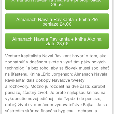
26,5€
Almanach Navala Ravikanta + kniha Zlé
peniaze 24,0€
Almanach Navala Ravikanta + kniha Ako na
zlato 23,0€
Venture kapitalista Naval Ravikant hovorí o tom, ako
zbohatnúť v dnešnom svete s využitím páky nových
technológií a bez toho, aby sa človek musel spoliehať
na šťastenu. Kniha „Eric Jorgenson: Almanach Navala
Ravikanta“ dala dokopy Navalove tweety
a rozhovory. Možno ju rozdeliť na dve časti: Zarobiť
peniaze, šťastný život. Je preto najlepšou knihou na
vykopnutie novej edičnej línie #zpdz (zlé peniaze,
dobrý život) v domácom vydavateľstve Bajkal. Ja sa
sústredím skôr na finančnú hygienu – ochranu a