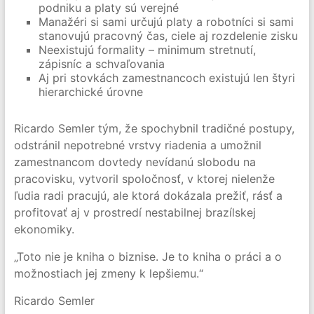
podniku a platy sú verejné
Manažéri si sami určujú platy a robotníci si sami
stanovujú pracovný čas, ciele aj rozdelenie zisku
Neexistujú formality – minimum stretnutí,
zápisníc a schvaľovania
Aj pri stovkách zamestnancoch existujú len štyri
hierarchické úrovne
Ricardo Semler tým, že spochybnil tradičné postupy,
odstránil nepotrebné vrstvy riadenia a umožnil
zamestnancom dovtedy nevídanú slobodu na
pracovisku, vytvoril spoločnosť, v ktorej nielenže
ľudia radi pracujú, ale ktorá dokázala prežiť, rásť a
profitovať aj v prostredí nestabilnej brazílskej
ekonomiky.
„Toto nie je kniha o biznise. Je to kniha o práci a o
možnostiach jej zmeny k lepšiemu.“
Ricardo Semler