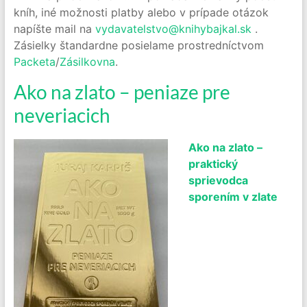
kníh, iné možnosti platby alebo v prípade otázok
napíšte mail na
vydavatelstvo@knihybajkal.sk
.
Zásielky štandardne posielame prostredníctvom
Packeta
/
Zásilkovna
.
Ako na zlato – peniaze pre
neveriacich
Ako na zlato –
praktický
sprievodca
sporením v zlate