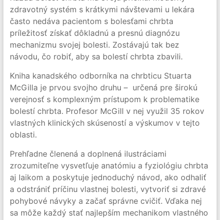
zdravotný systém s krátkymi návštevami u lekára
často nedáva pacientom s bolesťami chrbta
príležitosť získať dôkladnú a presnú diagnózu
mechanizmu svojej bolesti. Zostávajú tak bez
návodu, čo robiť, aby sa bolestí chrbta zbavili.
Kniha kanadského odborníka na chrbticu Stuarta
McGilla je prvou svojho druhu – určená pre širokú
verejnosť s komplexným prístupom k problematike
bolestí chrbta. Profesor McGill v nej využil 35 rokov
vlastných klinických skúseností a výskumov v tejto
oblasti.
Prehľadne členená a doplnená ilustráciami
zrozumiteľne vysvetľuje anatómiu a fyziológiu chrbta
aj laikom a poskytuje jednoduchý návod, ako odhaliť
a odstrániť príčinu vlastnej bolesti, vytvoriť si zdravé
pohybové návyky a začať správne cvičiť. Vďaka nej
sa môže každý stať najlepším mechanikom vlastného