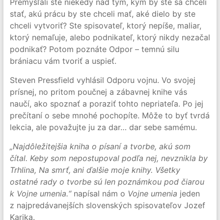
Premýšľali ste niekedy nad tým, kým by ste sa chceli
stať, akú prácu by ste chceli mať, aké dielo by ste
chceli vytvoriť? Ste spisovateľ, ktorý nepíše, maliar,
ktorý nemaľuje, alebo podnikateľ, ktorý nikdy nezačal
podnikať? Potom poznáte Odpor – temnú silu
brániacu vám tvoriť a uspieť.
Steven Pressfield vyhlásil Odporu vojnu. Vo svojej
prísnej, no pritom poučnej a zábavnej knihe vás
naučí, ako spoznať a poraziť tohto nepriateľa. Po jej
prečítaní o sebe mnohé pochopíte. Môže to byť tvrdá
lekcia, ale považujte ju za dar… dar sebe samému.
„Najdôležitejšia kniha o písaní a tvorbe, akú som
čítal. Keby som nepostupoval podľa nej, nevznikla by
Trhlina, Na smrť, ani ďalšie moje knihy. Všetky
ostatné rady o tvorbe sú len poznámkou pod čiarou
k Vojne umenia.“
napísal nám o
Vojne umenia
jeden
z najpredávanejších slovenských spisovateľov Jozef
Karika.