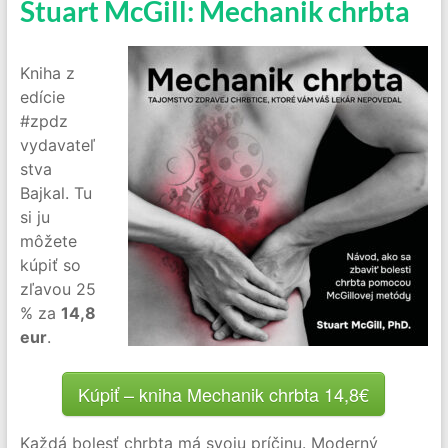
Stuart McGill: Mechanik chrbta
Kniha z
edície
#zpdz
vydavateľ
stva
Bajkal. Tu
si ju
môžete
kúpiť so
zľavou 25
% za
14,8
eur
.
Kúpiť – kniha Mechanik chrbta 14,8€
Každá bolesť chrbta má svoju príčinu. Moderný