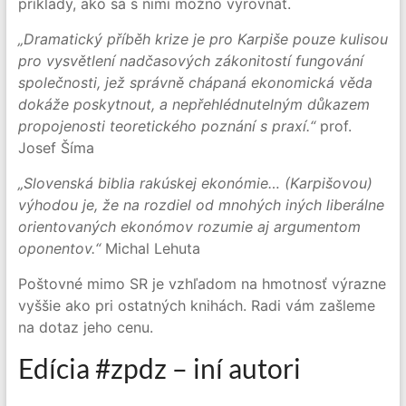
príklady, ako sa s nimi možno vyrovnať.
„Dramatický příběh krize je pro Karpiše pouze kulisou
pro vysvětlení nadčasových zákonitostí fungování
společnosti, jež správně chápaná ekonomická věda
dokáže poskytnout, a nepřehlédnutelným důkazem
propojenosti teoretického poznání s praxí.“
prof.
Josef Šíma
„Slovenská biblia rakúskej ekonómie… (Karpišovou)
výhodou je, že na rozdiel od mnohých iných liberálne
orientovaných ekonómov rozumie aj argumentom
oponentov.“
Michal Lehuta
Poštovné mimo SR je vzhľadom na hmotnosť výrazne
vyššie ako pri ostatných knihách. Radi vám zašleme
na dotaz jeho cenu.
Edícia #zpdz – iní autori