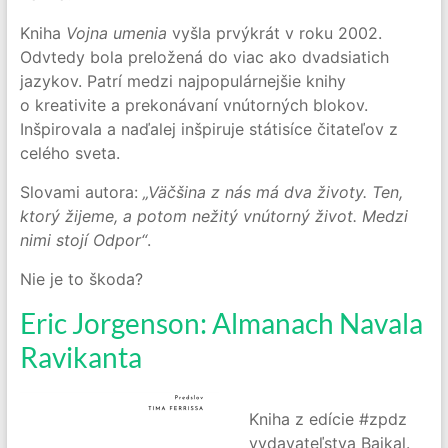
Kniha
Vojna umenia
vyšla prvýkrát v roku 2002.
Odvtedy bola preložená do viac ako dvadsiatich
jazykov. Patrí medzi najpopulárnejšie knihy
o kreativite a prekonávaní vnútorných blokov.
Inšpirovala a naďalej inšpiruje státisíce čitateľov z
celého sveta.
Slovami autora:
„Väčšina z nás má dva životy. Ten,
ktorý žijeme, a potom nežitý vnútorný život. Medzi
nimi stojí Odpor“
.
Nie je to škoda?
Eric Jorgenson: Almanach Navala
Ravikanta
Kniha z edície #zpdz
vydavateľstva Bajkal.