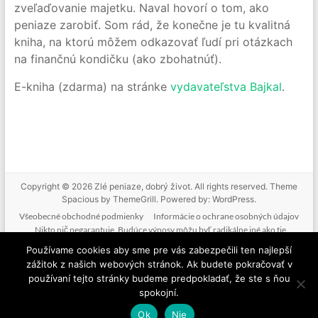
zveľaďovanie majetku. Naval hovorí o tom, ako
peniaze zarobiť. Som rád, že konečne je tu kvalitná
kniha, na ktorú môžem odkazovať ľudí pri otázkach
na finančnú kondičku (ako zbohatnúť).
E-kniha (zdarma) na stránke
vydavateľstva Bajkal
.
Copyright © 2026
Zlé peniaze, dobrý život
. All rights reserved. Theme
Spacious
by ThemeGrill. Powered by:
WordPress
.
Všeobecné obchodné podmienky
Informácie o ochrane osobných údajov
Nikto nič negarantuje. Budúce výnosy môžu byť radikálne iné ako tie
doterajšie. Nikto nevie predpovedať budúcnosť. Tak ako nebudeme mať podiel
Používame cookies aby sme pre vás zabezpečili ten najlepší
na vašich ziskoch, nenesieme zodpovednosť ani za vaše straty. Poskytované
zážitok z našich webových stránok. Ak budete pokračovať v
informácie nie sú investičným odporúčaním. Nič z toho, čo je na tejto stránke, v
používaní tejto stránky budeme predpokladať, že ste s ňou
mailoch, v produktoch alebo službách nie je žiadnou formou finančného
spokojní.
poradenstva. Ide o komentovanie a vzdelávanie.
Ok
Nie