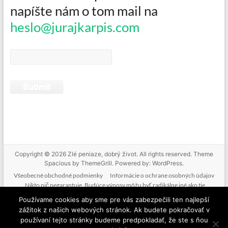
napíšte nám o tom mail na
heslo@jurajkarpis.com
Copyright © 2026
Zlé peniaze, dobrý život
. All rights reserved. Theme
Spacious
by ThemeGrill. Powered by:
WordPress
.
Všeobecné obchodné podmienky
Informácie o ochrane osobných údajov
Nikto nič negarantuje. Budúce výnosy môžu byť radikálne iné ako tie
doterajšie. Nikto nevie predpovedať budúcnosť. Tak ako nebudeme mať podiel
Používame cookies aby sme pre vás zabezpečili ten najlepší
na vašich ziskoch, nenesieme zodpovednosť ani za vaše straty. Poskytované
zážitok z našich webových stránok. Ak budete pokračovať v
informácie nie sú investičným odporúčaním. Nič z toho, čo je na tejto stránke, v
používaní tejto stránky budeme predpokladať, že ste s ňou
mailoch, v produktoch alebo službách nie je žiadnou formou finančného