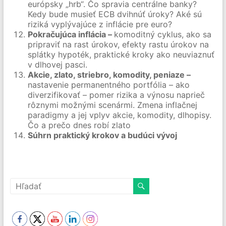
európsky „hrb“. Čo spravia centrálne banky?
Kedy bude musieť ECB dvihnúť úroky? Aké sú
riziká vyplývajúce z inflácie pre euro?
Pokračujúca inflácia –
komoditný cyklus, ako sa
pripraviť na rast úrokov, efekty rastu úrokov na
splátky hypoték, praktické kroky ako neuviaznuť
v dlhovej pasci.
Akcie, zlato, striebro, komodity, peniaze –
nastavenie permanentného portfólia – ako
diverzifikovať – pomer rizika a výnosu naprieč
rôznymi možnými scenármi. Zmena inflačnej
paradigmy a jej vplyv akcie, komodity, dlhopisy.
Čo a prečo dnes robí zlato
Súhrn praktický krokov a budúci vývoj