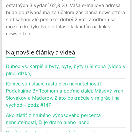
ostatných 3 vydaní 62,3 %). Vaša e-mailová adresa
bude používaná iba za účelom zasielania newslettera
s obsahom Zlé peniaze, dobrý život. Z odberu sa
môžete kedykoľvek odhlásiť kliknutím na link v
newsletteri.
Najnovšie články a videá
Dubec vs. Karpiš a byty, byty, byty u Šimona (video v
plnej dĺžke)
Koniec stimulácie rastu cien nehnuteľností?
Poďakujme BYTcoinom a poďme ďalej. Mäsový vrah
Slovákov a Maďarov. Zlato pokračuje v migrácii na
východ – zpdz #147
Ako zistiť z hrubého výnosového percenta
nehnuteľnosti, či je draho alebo lacno