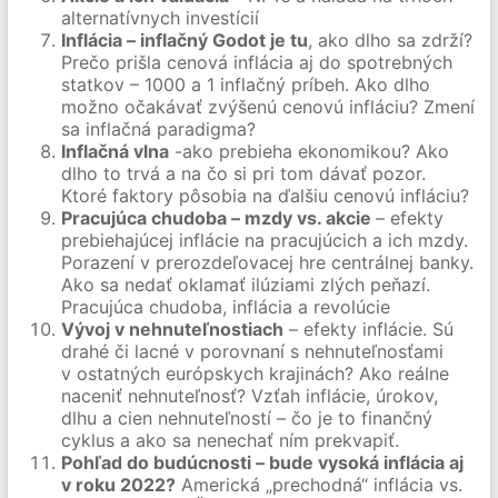
alternatívnych investícií
Inflácia – inflačný Godot je tu
, ako dlho sa zdrží?
Prečo prišla cenová inflácia aj do spotrebných
statkov – 1000 a 1 inflačný príbeh. Ako dlho
možno očakávať zvýšenú cenovú infláciu? Zmení
sa inflačná paradigma?
Inflačná vlna
-ako prebieha ekonomikou? Ako
dlho to trvá a na čo si pri tom dávať pozor.
Ktoré faktory pôsobia na ďalšiu cenovú infláciu?
Pracujúca chudoba – mzdy vs. akcie
– efekty
prebiehajúcej inflácie na pracujúcich a ich mzdy.
Porazení v prerozdeľovacej hre centrálnej banky.
Ako sa nedať oklamať ilúziami zlých peňazí.
Pracujúca chudoba, inflácia a revolúcie
Vývoj v nehnuteľnostiach
– efekty inflácie. Sú
drahé či lacné v porovnaní s nehnuteľnosťami
v ostatných európskych krajinách? Ako reálne
naceniť nehnuteľnosť? Vzťah inflácie, úrokov,
dlhu a cien nehnuteľností – čo je to finančný
cyklus a ako sa nenechať ním prekvapiť.
Pohľad do budúcnosti – bude vysoká inflácia aj
v roku 2022?
Americká „prechodná“ inflácia vs.