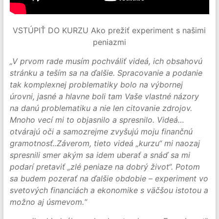
VSTÚPIŤ DO KURZU Ako prežiť experiment s našimi
peniazmi
„V prvom rade musím pochváliť videá, ich obsahovú
stránku a teším sa na ďalšie. Spracovanie a podanie
tak komplexnej problematiky bolo na výbornej
úrovni, jasné a hlavne boli tam Vaše vlastné názory
na danú problematiku a nie len citovanie zdrojov.
Mnoho vecí mi to objasnilo a spresnilo. Videá…
otvárajú oči a samozrejme zvyšujú moju finančnú
gramotnosť..Záverom, tieto videá „kurzu“ mi naozaj
spresnili smer akým sa idem uberať a snáď sa mi
podarí pretaviť „zlé peniaze na dobrý život“. Potom
sa budem pozerať na ďalšie obdobie – experiment vo
svetových financiách a ekonomike s väčšou istotou a
možno aj úsmevom.“