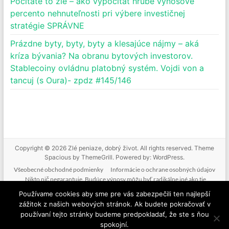
Počítate to zle – ako vypočítať hrubé výnosové
percento nehnuteľnosti pri výbere investičnej
stratégie SPRÁVNE
Prázdne byty, byty, byty a klesajúce nájmy – aká
kríza bývania? Na obranu bytových investorov.
Stablecoiny ovládnu platobný systém. Vojdi von a
tancuj (s Oura)- zpdz #145/146
Copyright © 2026
Zlé peniaze, dobrý život
. All rights reserved. Theme
Spacious
by ThemeGrill. Powered by:
WordPress
.
Všeobecné obchodné podmienky
Informácie o ochrane osobných údajov
Nikto nič negarantuje. Budúce výnosy môžu byť radikálne iné ako tie
doterajšie. Nikto nevie predpovedať budúcnosť. Tak ako nebudeme mať podiel
Používame cookies aby sme pre vás zabezpečili ten najlepší
na vašich ziskoch, nenesieme zodpovednosť ani za vaše straty. Poskytované
zážitok z našich webových stránok. Ak budete pokračovať v
informácie nie sú investičným odporúčaním. Nič z toho, čo je na tejto stránke, v
používaní tejto stránky budeme predpokladať, že ste s ňou
mailoch, v produktoch alebo službách nie je žiadnou formou finančného
spokojní.
poradenstva. Ide o komentovanie a vzdelávanie.