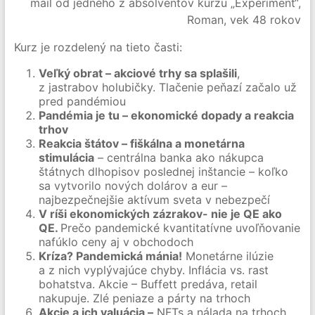
mail od jedného z absolventov kurzu „Experiment“,
Roman, vek 48 rokov
Kurz je rozdelený na tieto časti:
Veľký obrat – akciové trhy sa splašili
,
z jastrabov holubičky. Tlačenie peňazí začalo už
pred pandémiou
Pandémia je tu – ekonomické dopady a reakcia
trhov
Reakcia štátov – fiškálna a monetárna
stimulácia
– centrálna banka ako nákupca
štátnych dlhopisov poslednej inštancie – koľko
sa vytvorilo nových dolárov a eur –
najbezpečnejšie aktívum sveta v nebezpečí
V ríši ekonomických zázrakov- nie je QE ako
QE.
Prečo pandemické kvantitatívne uvoľňovanie
nafúklo ceny aj v obchodoch
Kríza? Pandemická mánia!
Monetárne ilúzie
a z nich vyplývajúce chyby. Inflácia vs. rast
bohatstva. Akcie – Buffett predáva, retail
nakupuje. Zlé peniaze a párty na trhoch
Akcie a ich valuácia –
NFTs a nálada na trhoch