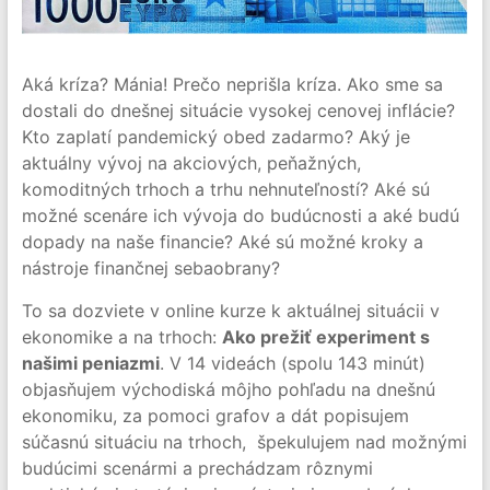
Aká kríza? Mánia! Prečo neprišla kríza. Ako sme sa
dostali do dnešnej situácie vysokej cenovej inflácie?
Kto zaplatí pandemický obed zadarmo? Aký je
aktuálny vývoj na akciových, peňažných,
komoditných trhoch a trhu nehnuteľností? Aké sú
možné scenáre ich vývoja do budúcnosti a aké budú
dopady na naše financie? Aké sú možné kroky a
nástroje finančnej sebaobrany?
To sa dozviete v online kurze k aktuálnej situácii v
ekonomike a na trhoch:
Ako prežiť experiment s
našimi peniazmi
. V 14 videách (spolu 143 minút)
objasňujem východiská môjho pohľadu na dnešnú
ekonomiku, za pomoci grafov a dát popisujem
súčasnú situáciu na trhoch, špekulujem nad možnými
budúcimi scenármi a prechádzam rôznymi