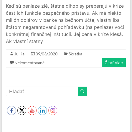
Keď sú peniaze zlé, štátne dlhopisy preberajú v kríze
časť ich funkcie bezpečného prístavu. Ak má niekto
milión dolárov v banke na bežnom účte, vlastní iba
štátom negarantovanú pohľadávku (na peniaze) voči
konkrétnej finančnej inštitúcii. Jej cena v kríze klesá.
Ak vlastní štátny
Ju Ka
09/03/2020
Skratka
Nekomentované
Čítať viac