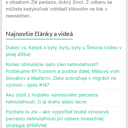
s obsahom Zlé peniaze, dobrý život. Z odberu sa
môžete kedykoľvek odhlásiť kliknutím na link v
newsletteri.
Najnovšie články a videá
Dubec vs. Karpiš a byty, byty, byty u Šimona (video v
plnej dĺžke)
Koniec stimulácie rastu cien nehnuteľností?
Poďakujme BYTcoinom a poďme ďalej. Mäsový vrah
Slovákov a Maďarov. Zlato pokračuje v migrácii na
východ – zpdz #147
Ako zistiť z hrubého výnosového percenta
nehnuteľnosti, či je draho alebo lacno
Počítate to zle – ako vypočítať hrubé výnosové
percento nehnuteľnosti pri výbere investičnej
stratégie SPRÁVNE