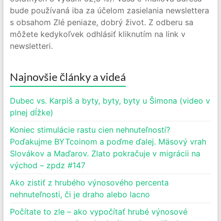
bude používaná iba za účelom zasielania newslettera
s obsahom Zlé peniaze, dobrý život. Z odberu sa
môžete kedykoľvek odhlásiť kliknutím na link v
newsletteri.
Najnovšie články a videá
Dubec vs. Karpiš a byty, byty, byty u Šimona (video v
plnej dĺžke)
Koniec stimulácie rastu cien nehnuteľností?
Poďakujme BYTcoinom a poďme ďalej. Mäsový vrah
Slovákov a Maďarov. Zlato pokračuje v migrácii na
východ – zpdz #147
Ako zistiť z hrubého výnosového percenta
nehnuteľnosti, či je draho alebo lacno
Počítate to zle – ako vypočítať hrubé výnosové