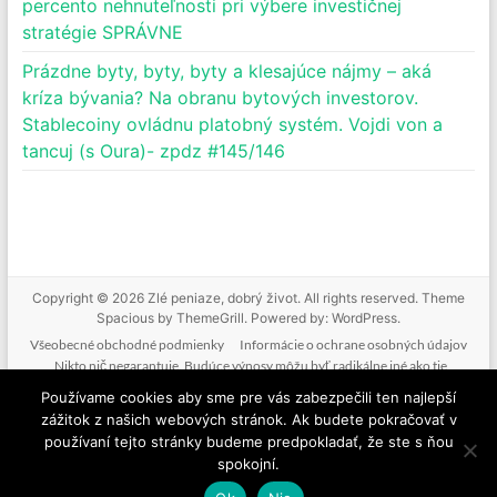
percento nehnuteľnosti pri výbere investičnej
stratégie SPRÁVNE
Prázdne byty, byty, byty a klesajúce nájmy – aká
kríza bývania? Na obranu bytových investorov.
Stablecoiny ovládnu platobný systém. Vojdi von a
tancuj (s Oura)- zpdz #145/146
Copyright © 2026
Zlé peniaze, dobrý život
. All rights reserved. Theme
Spacious
by ThemeGrill. Powered by:
WordPress
.
Všeobecné obchodné podmienky
Informácie o ochrane osobných údajov
Nikto nič negarantuje. Budúce výnosy môžu byť radikálne iné ako tie
doterajšie. Nikto nevie predpovedať budúcnosť. Tak ako nebudeme mať podiel
Používame cookies aby sme pre vás zabezpečili ten najlepší
na vašich ziskoch, nenesieme zodpovednosť ani za vaše straty. Poskytované
zážitok z našich webových stránok. Ak budete pokračovať v
informácie nie sú investičným odporúčaním. Nič z toho, čo je na tejto stránke, v
používaní tejto stránky budeme predpokladať, že ste s ňou
mailoch, v produktoch alebo službách nie je žiadnou formou finančného
spokojní.
poradenstva. Ide o komentovanie a vzdelávanie.