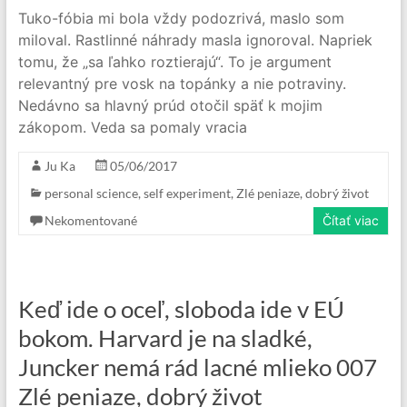
Tuko-fóbia mi bola vždy podozrivá, maslo som
miloval. Rastlinné náhrady masla ignoroval. Napriek
tomu, že „sa ľahko roztierajú“. To je argument
relevantný pre vosk na topánky a nie potraviny.
Nedávno sa hlavný prúd otočil späť k mojim
zákopom. Veda sa pomaly vracia
Ju Ka
05/06/2017
personal science
,
self experiment
,
Zlé peniaze, dobrý život
Nekomentované
Čítať viac
Keď ide o oceľ, sloboda ide v EÚ
bokom. Harvard je na sladké,
Juncker nemá rád lacné mlieko 007
Zlé peniaze, dobrý život