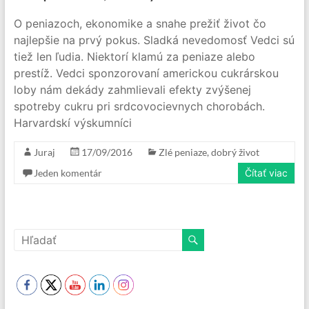
O peniazoch, ekonomike a snahe prežiť život čo
najlepšie na prvý pokus. Sladká nevedomosť Vedci sú
tiež len ľudia. Niektorí klamú za peniaze alebo
prestíž. Vedci sponzorovaní americkou cukrárskou
loby nám dekády zahmlievali efekty zvýšenej
spotreby cukru pri srdcovocievnych chorobách.
Harvardskí výskumníci
Juraj
17/09/2016
Zlé peniaze, dobrý život
Jeden komentár
Čítať viac