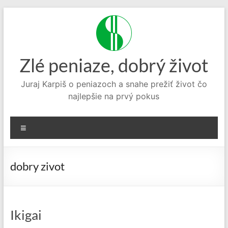
Prejsť
na
obsah
Zlé peniaze, dobrý život
Juraj Karpiš o peniazoch a snahe prežiť život čo
najlepšie na prvý pokus
Menu
dobry zivot
Ikigai