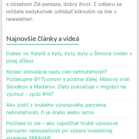
s obsahom Zlé peniaze, dobrý život. Z odberu sa
môžete kedykoľvek odhlásiť kliknutím na link v
newsletteri.
Najnovšie články a videá
Dubec vs. Karpiš a byty, byty, byty u Šimona (video v
plnej dĺžke)
Koniec stimulácie rastu cien nehnuteľností?
Poďakujme BYTcoinom a poďme ďalej. Mäsový vrah
Slovákov a Maďarov. Zlato pokračuje v migrácii na
východ – zpdz #147
Ako zistiť z hrubého výnosového percenta
nehnuteľnosti, či je draho alebo lacno
Počítate to zle – ako vypočítať hrubé výnosové
percento nehnuteľnosti pri výbere investičnej
stratégie SPRÁVNE