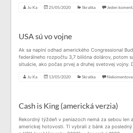
Ju Ka
25/05/2020
Skratka
Jeden koment
USA sú vo vojne
Ak sa naplní odhad amerického Congressional Bud
federálneho rozpočtu 3,7 bilióna dolárov, potom sa
situácie, ako počas prvej a druhej svetovej vojny. 
Ju Ka
13/05/2020
Skratka
Nekomentova
Cash is King (americká verzia)
Rekordný týždeň v peniazoch nemá za sebou len ame
americkej hotovosti. Tí vybrali z bánk za posledn