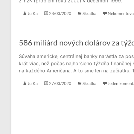
z Y2K (problém roku 2000) v decembri 1999.
Ju Ka
28/03/2020
Skratka
Nekomentova
586 miliárd nových dolárov za týž
Súvaha americkej centrálnej banky narástla za pos
krát viac, než počas najhoršieho týždňa finančnej k
na každého Američana. A to sme len na začiatku. 
Ju Ka
27/03/2020
Skratka
Jeden koment