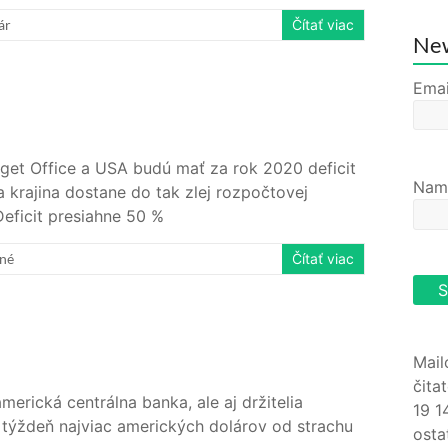
ár
Čítať viac
New
Emai
get Office a USA budú mať za rok 2020 deficit
Nam
 krajina dostane do tak zlej rozpočtovej
Deficit presiahne 50 %
né
Čítať viac
Mail
čita
rická centrálna banka, ale aj držitelia
19 1
ý týždeň najviac amerických dolárov od strachu
osta