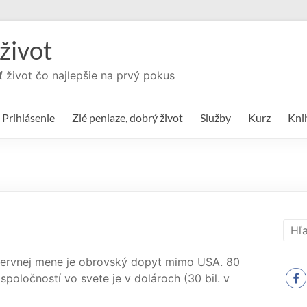
život
ť život čo najlepšie na prvý pokus
Prihlásenie
Zlé peniaze, dobrý život
Služby
Kurz
Kni
ezervnej mene je obrovský dopyt mimo USA. 80
poločností vo svete je v dolároch (30 bil. v