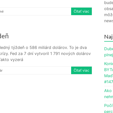
bude
obsa
né
Čítať viac
môže
news
deň
Naj
ledný týždeň o 586 miliárd dolárov. To je dva
Dube
rízy. Fed za 7 dní vytvoril 1 791 nových dolárov
plne
Takto vyzerá
Koni
BYTc
ár
Čítať viac
Maďa
#14
Ako 
nehn
Počí
perc