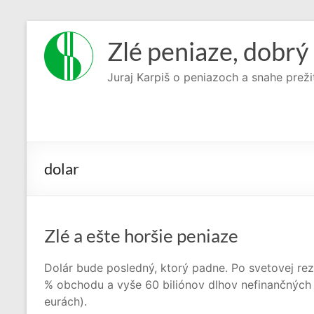
Prejsť
na
Zlé peniaze, dobrý 
obsah
Juraj Karpiš o peniazoch a snahe preži
dolar
Zlé a ešte horšie peniaze
Dolár bude posledný, ktorý padne. Po svetovej r
% obchodu a vyše 60 biliónov dlhov nefinančných s
eurách).