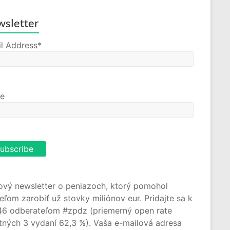
sletter
l Address*
e
ový newsletter o peniazoch, ktorý pomohol
teľom zarobiť už stovky miliónov eur. Pridajte sa k
46 odberateľom #zpdz (priemerný open rate
tných 3 vydaní 62,3 %). Vaša e-mailová adresa