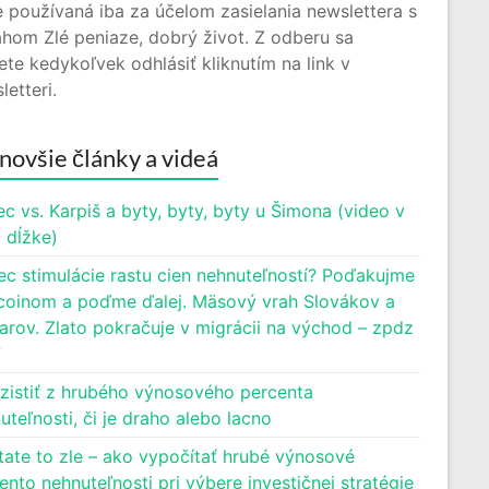
 používaná iba za účelom zasielania newslettera s
hom Zlé peniaze, dobrý život. Z odberu sa
te kedykoľvek odhlásiť kliknutím na link v
letteri.
novšie články a videá
c vs. Karpiš a byty, byty, byty u Šimona (video v
j dĺžke)
ec stimulácie rastu cien nehnuteľností? Poďakujme
oinom a poďme ďalej. Mäsový vrah Slovákov a
rov. Zlato pokračuje v migrácii na východ – zpdz
7
zistiť z hrubého výnosového percenta
uteľnosti, či je draho alebo lacno
tate to zle – ako vypočítať hrubé výnosové
ento nehnuteľnosti pri výbere investičnej stratégie