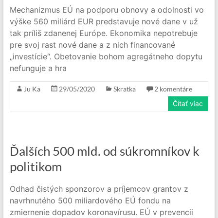
Mechanizmus EÚ na podporu obnovy a odolnosti vo
výške 560 miliárd EUR predstavuje nové dane v už
tak príliš zdanenej Európe. Ekonomika nepotrebuje
pre svoj rast nové dane a z nich financované
„investície“. Obetovanie bohom agregátneho dopytu
nefunguje a hra
Ju Ka
29/05/2020
Skratka
2 komentáre
Čítať viac
Ďalších 500 mld. od súkromníkov k
politikom
Odhad čistých sponzorov a príjemcov grantov z
navrhnutého 500 miliardového EÚ fondu na
zmiernenie dopadov koronavírusu. EÚ v prevencii