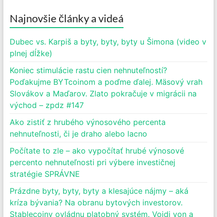
Najnovšie články a videá
Dubec vs. Karpiš a byty, byty, byty u Šimona (video v
plnej dĺžke)
Koniec stimulácie rastu cien nehnuteľností?
Poďakujme BYTcoinom a poďme ďalej. Mäsový vrah
Slovákov a Maďarov. Zlato pokračuje v migrácii na
východ – zpdz #147
Ako zistiť z hrubého výnosového percenta
nehnuteľnosti, či je draho alebo lacno
Počítate to zle – ako vypočítať hrubé výnosové
percento nehnuteľnosti pri výbere investičnej
stratégie SPRÁVNE
Prázdne byty, byty, byty a klesajúce nájmy – aká
kríza bývania? Na obranu bytových investorov.
Stablecoiny ovládnu platobný systém. Vojdi von a