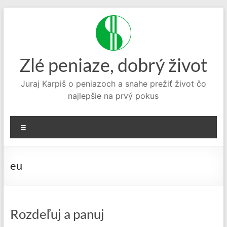
Prejsť
na
obsah
Zlé peniaze, dobrý život
Juraj Karpiš o peniazoch a snahe prežiť život čo
najlepšie na prvý pokus
Menu
eu
Rozdeľuj a panuj