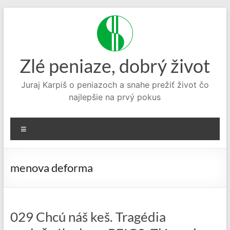
Prejsť
na
obsah
Zlé peniaze, dobrý život
Juraj Karpiš o peniazoch a snahe prežiť život čo
najlepšie na prvý pokus
Menu
menova deforma
029 Chcú náš keš. Tragédia