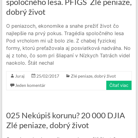
spoločného lesa. PFIGS Zlé peniaze,
dobrý život
O peniazoch, ekonomike a snahe prežiť život čo
najlepšie na prvý pokus. Tragédia spoločného lesa
Pod vrcholom mi už bolo zle. Z chabej fyzickej
formy, ktorú preťažovala aj posviatková nadváha. No
aj z toho, čo som pri šliapaní v Nízkych Tatrách videl
naokolo. Štát nechal
Juraj
25/02/2017
Zlé peniaze, dobrý život
Jeden komentár
Čítať viac
025 Nekúpiš korunu? 20 000 DJIA
Zlé peniaze, dobrý život