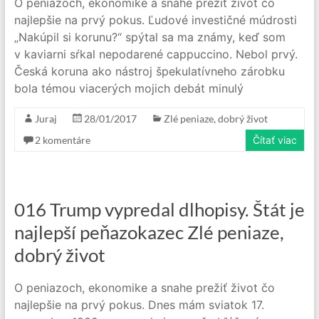
O peniazoch, ekonomike a snahe prežiť život čo
najlepšie na prvý pokus. Ľudové investičné múdrosti
„Nakúpil si korunu?“ spýtal sa ma známy, keď som
v kaviarni sŕkal nepodarené cappuccino. Nebol prvý.
Česká koruna ako nástroj špekulatívneho zárobku
bola témou viacerých mojich debát minulý
Juraj
28/01/2017
Zlé peniaze, dobrý život
2 komentáre
Čítať viac
016 Trump vypredal dlhopisy. Štát je
najlepší peňazokazec Zlé peniaze,
dobrý život
O peniazoch, ekonomike a snahe prežiť život čo
najlepšie na prvý pokus. Dnes mám sviatok 17.