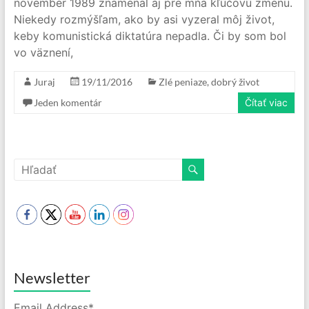
november 1989 znamenal aj pre mňa kľúčovú zmenu.
Niekedy rozmýšľam, ako by asi vyzeral môj život,
keby komunistická diktatúra nepadla. Či by som bol
vo väznení,
Juraj
19/11/2016
Zlé peniaze, dobrý život
Jeden komentár
Čítať viac
Newsletter
Email Address*