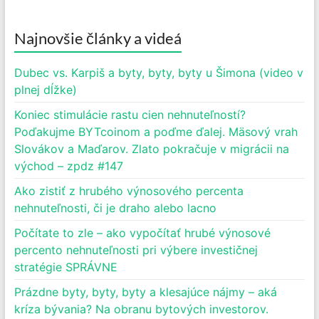
Najnovšie články a videá
Dubec vs. Karpiš a byty, byty, byty u Šimona (video v
plnej dĺžke)
Koniec stimulácie rastu cien nehnuteľností?
Poďakujme BYTcoinom a poďme ďalej. Mäsový vrah
Slovákov a Maďarov. Zlato pokračuje v migrácii na
východ – zpdz #147
Ako zistiť z hrubého výnosového percenta
nehnuteľnosti, či je draho alebo lacno
Počítate to zle – ako vypočítať hrubé výnosové
percento nehnuteľnosti pri výbere investičnej
stratégie SPRÁVNE
Prázdne byty, byty, byty a klesajúce nájmy – aká
kríza bývania? Na obranu bytových investorov.