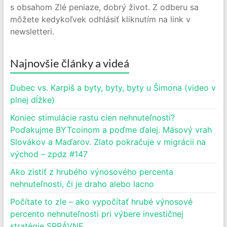
s obsahom Zlé peniaze, dobrý život. Z odberu sa
môžete kedykoľvek odhlásiť kliknutím na link v
newsletteri.
Najnovšie články a videá
Dubec vs. Karpiš a byty, byty, byty u Šimona (video v
plnej dĺžke)
Koniec stimulácie rastu cien nehnuteľností?
Poďakujme BYTcoinom a poďme ďalej. Mäsový vrah
Slovákov a Maďarov. Zlato pokračuje v migrácii na
východ – zpdz #147
Ako zistiť z hrubého výnosového percenta
nehnuteľnosti, či je draho alebo lacno
Počítate to zle – ako vypočítať hrubé výnosové
percento nehnuteľnosti pri výbere investičnej
stratégie SPRÁVNE