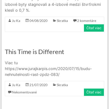
izbové byty stagnovali a 4-izbové medzi štvrťrokmi
klesli o 0,7 %.
Ju Ka
04/08/2020
Skratka
2 komentáre
Čítať viac
This Time is Different
Viac tu
https://www.jurajkarpis.com/2020/07/15/budu-
nehnutelnosti-rast-zpdz-083/
Ju Ka
21/07/2020
Skratka
Nekomentované
Čítať viac