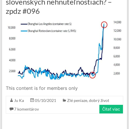
slovenských nehnuteľnostiach? –
zpdz #096
This content is for members only
Ju Ka
05/10/2021
Zlé peniaze, dobrý život
7 komentárov
Čítať viac