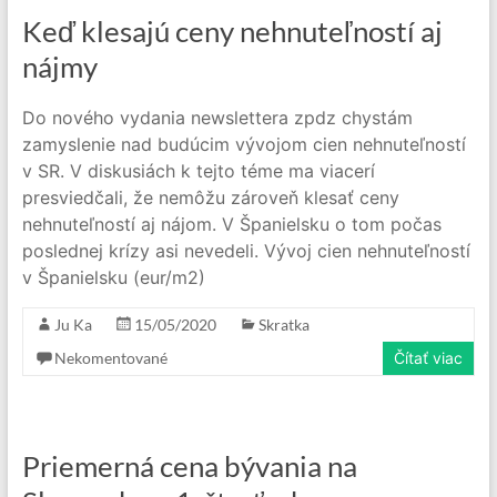
Keď klesajú ceny nehnuteľností aj
nájmy
Do nového vydania newslettera zpdz chystám
zamyslenie nad budúcim vývojom cien nehnuteľností
v SR. V diskusiách k tejto téme ma viacerí
presviedčali, že nemôžu zároveň klesať ceny
nehnuteľností aj nájom. V Španielsku o tom počas
poslednej krízy asi nevedeli. Vývoj cien nehnuteľností
v Španielsku (eur/m2)
Ju Ka
15/05/2020
Skratka
Nekomentované
Čítať viac
Priemerná cena bývania na