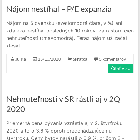
Nájom nestíhal – P/E expanzia
Nájom na Slovensku (svetlomodrá čiara, v %) ani
zďaleka nestíhal posledných 10 rokov za rastom cien
nehnuteľností (tmavomodrá). Teraz nájom už začal
klesať.
Ju Ka
13/10/2020
Skratka
5 komentárov
Čítať viac
Nehnuteľnosti v SR rástli aj v 2Q
2020
Priemerná cena bývania vzrástla aj v 2. štvrťroku
2020 a to o 3,6 % oproti predchádzajúcemu
štvrťroku. Ceny bytov narástli o 0,9 %, pričom 3 -