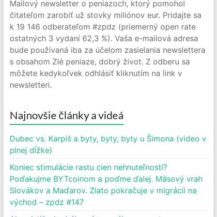
Mailový newsletter o peniazoch, ktorý pomohol
čitateľom zarobiť už stovky miliónov eur. Pridajte sa
k 19 146 odberateľom #zpdz (priemerný open rate
ostatných 3 vydaní 62,3 %). Vaša e-mailová adresa
bude používaná iba za účelom zasielania newslettera
s obsahom Zlé peniaze, dobrý život. Z odberu sa
môžete kedykoľvek odhlásiť kliknutím na link v
newsletteri.
Najnovšie články a videá
Dubec vs. Karpiš a byty, byty, byty u Šimona (video v
plnej dĺžke)
Koniec stimulácie rastu cien nehnuteľností?
Poďakujme BYTcoinom a poďme ďalej. Mäsový vrah
Slovákov a Maďarov. Zlato pokračuje v migrácii na
východ – zpdz #147