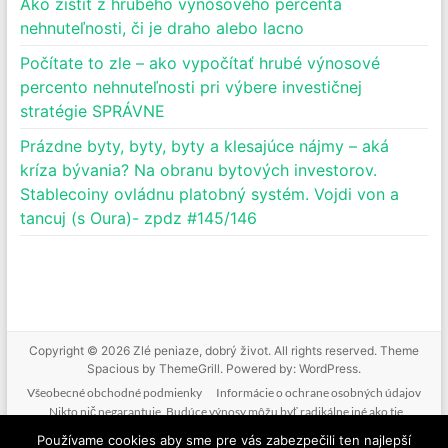
Ako zistiť z hrubého výnosového percenta
nehnuteľnosti, či je draho alebo lacno
Počítate to zle – ako vypočítať hrubé výnosové
percento nehnuteľnosti pri výbere investičnej
stratégie SPRÁVNE
Prázdne byty, byty, byty a klesajúce nájmy – aká
kríza bývania? Na obranu bytových investorov.
Stablecoiny ovládnu platobný systém. Vojdi von a
tancuj (s Oura)- zpdz #145/146
Copyright © 2026
Zlé peniaze, dobrý život
. All rights reserved. Theme
Spacious
by ThemeGrill. Powered by:
WordPress
.
Všeobecné obchodné podmienky
Informácie o ochrane osobných údajov
Nikto nič negarantuje. Budúce výnosy môžu byť radikálne iné ako tie
doterajšie. Nikto nevie predpovedať budúcnosť. Tak ako nebudeme mať podiel
Používame cookies aby sme pre vás zabezpečili ten najlepší