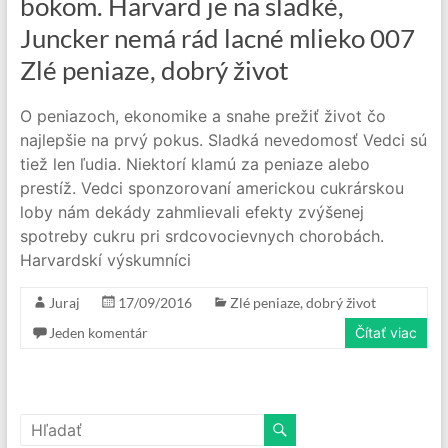
bokom. Harvard je na sladké,
Juncker nemá rád lacné mlieko 007
Zlé peniaze, dobrý život
O peniazoch, ekonomike a snahe prežiť život čo
najlepšie na prvý pokus. Sladká nevedomosť Vedci sú
tiež len ľudia. Niektorí klamú za peniaze alebo
prestíž. Vedci sponzorovaní americkou cukrárskou
loby nám dekády zahmlievali efekty zvýšenej
spotreby cukru pri srdcovocievnych chorobách.
Harvardskí výskumníci
Juraj
17/09/2016
Zlé peniaze, dobrý život
Jeden komentár
Čítať viac