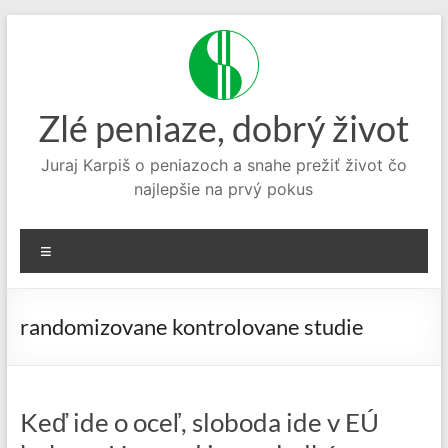
Prejsť
na
obsah
Zlé peniaze, dobrý život
Juraj Karpiš o peniazoch a snahe prežiť život čo
najlepšie na prvý pokus
Menu
randomizovane kontrolovane studie
Keď ide o oceľ, sloboda ide v EÚ