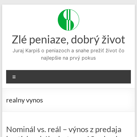
Prejsť
na
obsah
Zlé peniaze, dobrý život
Juraj Karpiš o peniazoch a snahe prežiť život čo
najlepšie na prvý pokus
Menu
realny vynos
Nominál vs. reál – výnos z predaja