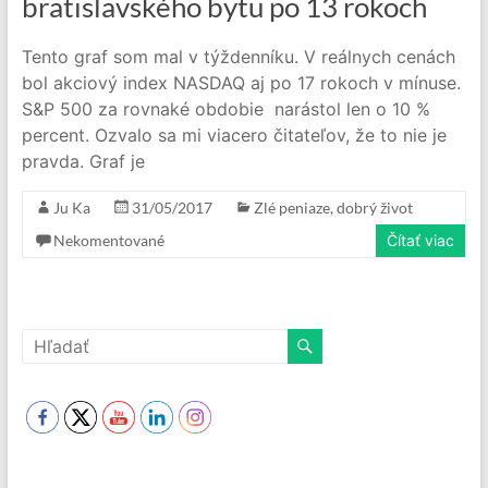
bratislavského bytu po 13 rokoch
Tento graf som mal v týždenníku. V reálnych cenách
bol akciový index NASDAQ aj po 17 rokoch v mínuse.
S&P 500 za rovnaké obdobie narástol len o 10 %
percent. Ozvalo sa mi viacero čitateľov, že to nie je
pravda. Graf je
Ju Ka
31/05/2017
Zlé peniaze, dobrý život
Nekomentované
Čítať viac