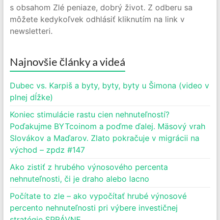
s obsahom Zlé peniaze, dobrý život. Z odberu sa
môžete kedykoľvek odhlásiť kliknutím na link v
newsletteri.
Najnovšie články a videá
Dubec vs. Karpiš a byty, byty, byty u Šimona (video v
plnej dĺžke)
Koniec stimulácie rastu cien nehnuteľností?
Poďakujme BYTcoinom a poďme ďalej. Mäsový vrah
Slovákov a Maďarov. Zlato pokračuje v migrácii na
východ – zpdz #147
Ako zistiť z hrubého výnosového percenta
nehnuteľnosti, či je draho alebo lacno
Počítate to zle – ako vypočítať hrubé výnosové
percento nehnuteľnosti pri výbere investičnej
stratégie SPRÁVNE