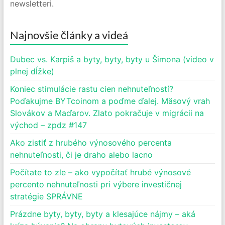
newsletteri.
Najnovšie články a videá
Dubec vs. Karpiš a byty, byty, byty u Šimona (video v
plnej dĺžke)
Koniec stimulácie rastu cien nehnuteľností?
Poďakujme BYTcoinom a poďme ďalej. Mäsový vrah
Slovákov a Maďarov. Zlato pokračuje v migrácii na
východ – zpdz #147
Ako zistiť z hrubého výnosového percenta
nehnuteľnosti, či je draho alebo lacno
Počítate to zle – ako vypočítať hrubé výnosové
percento nehnuteľnosti pri výbere investičnej
stratégie SPRÁVNE
Prázdne byty, byty, byty a klesajúce nájmy – aká