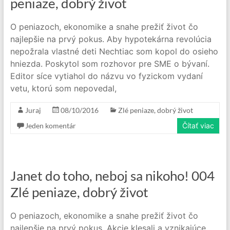
peniaze, dobrý život
O peniazoch, ekonomike a snahe prežiť život čo
najlepšie na prvý pokus. Aby hypotekárna revolúcia
nepožrala vlastné deti Nechtiac som kopol do osieho
hniezda. Poskytol som rozhovor pre SME o bývaní.
Editor síce vytiahol do názvu vo fyzickom vydaní
vetu, ktorú som nepovedal,
Juraj
08/10/2016
Zlé peniaze, dobrý život
Jeden komentár
Čítať viac
Janet do toho, neboj sa nikoho! 004
Zlé peniaze, dobrý život
O peniazoch, ekonomike a snahe prežiť život čo
najlepšie na prvý pokus. Akcie klesali a vznikajúce