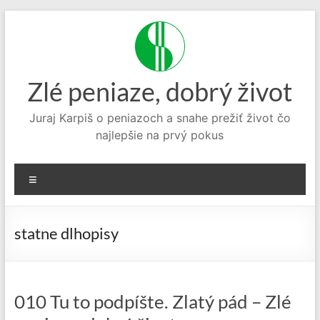
Prejsť
na
obsah
Zlé peniaze, dobrý život
Juraj Karpiš o peniazoch a snahe prežiť život čo
najlepšie na prvý pokus
Menu
statne dlhopisy
010 Tu to podpíšte. Zlatý pád – Zlé