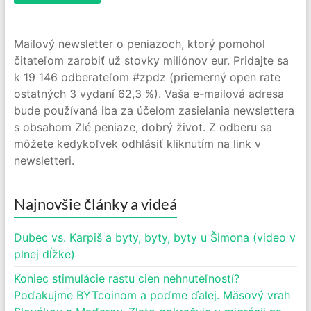
Mailový newsletter o peniazoch, ktorý pomohol
čitateľom zarobiť už stovky miliónov eur. Pridajte sa
k 19 146 odberateľom #zpdz (priemerný open rate
ostatných 3 vydaní 62,3 %). Vaša e-mailová adresa
bude používaná iba za účelom zasielania newslettera
s obsahom Zlé peniaze, dobrý život. Z odberu sa
môžete kedykoľvek odhlásiť kliknutím na link v
newsletteri.
Najnovšie články a videá
Dubec vs. Karpiš a byty, byty, byty u Šimona (video v
plnej dĺžke)
Koniec stimulácie rastu cien nehnuteľností?
Poďakujme BYTcoinom a poďme ďalej. Mäsový vrah