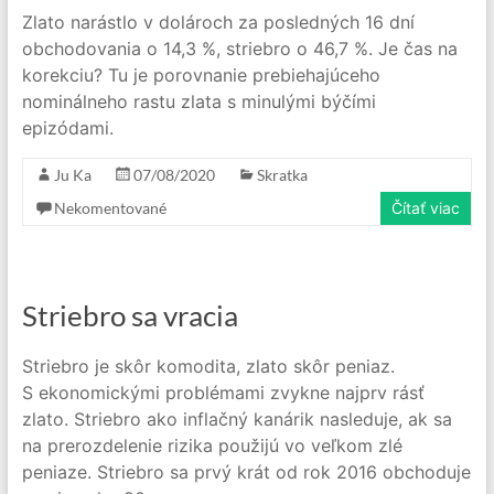
Zlato narástlo v dolároch za posledných 16 dní
obchodovania o 14,3 %, striebro o 46,7 %. Je čas na
korekciu? Tu je porovnanie prebiehajúceho
nominálneho rastu zlata s minulými býčími
epizódami.
Ju Ka
07/08/2020
Skratka
Nekomentované
Čítať viac
Striebro sa vracia
Striebro je skôr komodita, zlato skôr peniaz.
S ekonomickými problémami zvykne najprv rásť
zlato. Striebro ako inflačný kanárik nasleduje, ak sa
na prerozdelenie rizika použijú vo veľkom zlé
peniaze. Striebro sa prvý krát od rok 2016 obchoduje