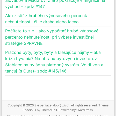
Slovákov a Maďarov. Zlato pokračuje v migrácii na
východ – zpdz #147
Ako zistiť z hrubého výnosového percenta
nehnuteľnosti, či je draho alebo lacno
Počítate to zle – ako vypočítať hrubé výnosové
percento nehnuteľnosti pri výbere investičnej
stratégie SPRÁVNE
Prázdne byty, byty, byty a klesajúce nájmy – aká
kríza bývania? Na obranu bytových investorov.
Stablecoiny ovládnu platobný systém. Vojdi von a
tancuj (s Oura)- zpdz #145/146
Copyright © 2026
Zlé peniaze, dobrý život
. All rights reserved. Theme
Spacious
by ThemeGrill. Powered by:
WordPress
.