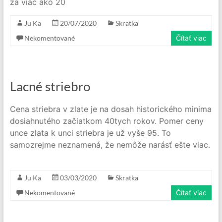
za viac ako 20
Ju Ka
20/07/2020
Skratka
Nekomentované
Čítať viac
Lacné striebro
Cena striebra v zlate je na dosah historického minima
dosiahnutého začiatkom 40tych rokov. Pomer ceny
unce zlata k unci striebra je už vyše 95. To
samozrejme neznamená, že nemôže narásť ešte viac.
Ju Ka
03/03/2020
Skratka
Nekomentované
Čítať viac