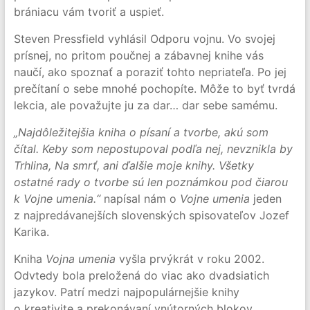
brániacu vám tvoriť a uspieť.
Steven Pressfield vyhlásil Odporu vojnu. Vo svojej
prísnej, no pritom poučnej a zábavnej knihe vás
naučí, ako spoznať a poraziť tohto nepriateľa. Po jej
prečítaní o sebe mnohé pochopíte. Môže to byť tvrdá
lekcia, ale považujte ju za dar… dar sebe samému.
„Najdôležitejšia kniha o písaní a tvorbe, akú som
čítal. Keby som nepostupoval podľa nej, nevznikla by
Trhlina, Na smrť, ani ďalšie moje knihy. Všetky
ostatné rady o tvorbe sú len poznámkou pod čiarou
k Vojne umenia.“
napísal nám o
Vojne umenia
jeden
z najpredávanejších slovenských spisovateľov Jozef
Karika.
Kniha
Vojna umenia
vyšla prvýkrát v roku 2002.
Odvtedy bola preložená do viac ako dvadsiatich
jazykov. Patrí medzi najpopulárnejšie knihy
o kreativite a prekonávaní vnútorných blokov.