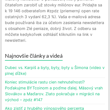
čitateľom zarobiť už stovky miliónov eur. Pridajte sa
k 19 146 odberateľom #zpdz (priemerný open rate
ostatných 3 vydaní 62,3 %). Vaša e-mailová adresa
bude používaná iba za účelom zasielania newslettera
s obsahom Zlé peniaze, dobrý život. Z odberu sa
môžete kedykoľvek odhlásiť kliknutím na link v
newsletteri.
Najnovšie články a videá
Dubec vs. Karpiš a byty, byty, byty u Šimona (video v
plnej dĺžke)
Koniec stimulácie rastu cien nehnuteľností?
Poďakujme BYTcoinom a poďme ďalej. Mäsový vrah
Slovákov a Maďarov. Zlato pokračuje v migrácii na
východ – zpdz #147
Ako zistiť z hrubého výnosového percenta