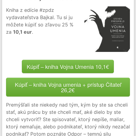
Kniha z edície #zpdz
vydavateľstva Bajkal. Tu si ju
môžete kúpiť so zľavou 25 %
za
10,1 eur
.
Kúpiť – kniha Vojna Umenia 10,1€
Kúpiť – kniha Vojna umenia + prístup Čitateľ
26,2€
Premýšľali ste niekedy nad tým, kým by ste sa chceli
stať, akú prácu by ste chceli mať, aké dielo by ste
chceli vytvoriť? Ste spisovateľ, ktorý nepíše, maliar,
ktorý nemaľuje, alebo podnikateľ, ktorý nikdy nezačal
podnikať? Potom poznáte Odpor – temnú silu