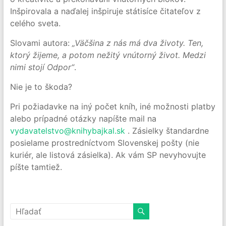
Inšpirovala a naďalej inšpiruje státisíce čitateľov z
celého sveta.
Slovami autora:
„Väčšina z nás má dva životy. Ten,
ktorý žijeme, a potom nežitý vnútorný život. Medzi
nimi stojí Odpor“
.
Nie je to škoda?
Pri požiadavke na iný počet kníh, iné možnosti platby
alebo prípadné otázky napíšte mail na
vydavatelstvo@knihybajkal.sk
. Zásielky štandardne
posielame prostredníctvom Slovenskej pošty (nie
kuriér, ale listová zásielka). Ak vám SP nevyhovujte
píšte tamtiež.