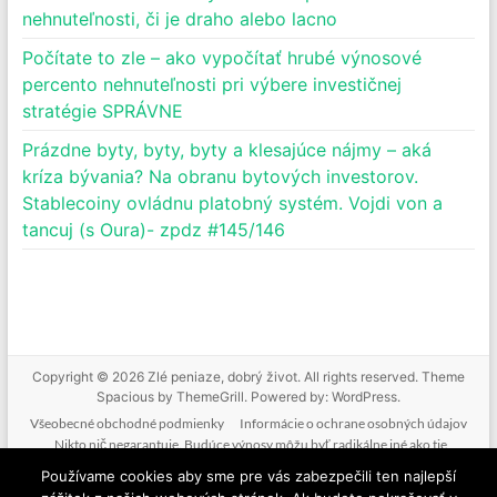
nehnuteľnosti, či je draho alebo lacno
Počítate to zle – ako vypočítať hrubé výnosové
percento nehnuteľnosti pri výbere investičnej
stratégie SPRÁVNE
Prázdne byty, byty, byty a klesajúce nájmy – aká
kríza bývania? Na obranu bytových investorov.
Stablecoiny ovládnu platobný systém. Vojdi von a
tancuj (s Oura)- zpdz #145/146
Copyright © 2026
Zlé peniaze, dobrý život
. All rights reserved. Theme
Spacious
by ThemeGrill. Powered by:
WordPress
.
Všeobecné obchodné podmienky
Informácie o ochrane osobných údajov
Nikto nič negarantuje. Budúce výnosy môžu byť radikálne iné ako tie
doterajšie. Nikto nevie predpovedať budúcnosť. Tak ako nebudeme mať podiel
Používame cookies aby sme pre vás zabezpečili ten najlepší
na vašich ziskoch, nenesieme zodpovednosť ani za vaše straty. Poskytované