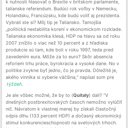
k nutnosti hlasovať o Brexite v britskom parlamente,
talianske referendum. Budúci rok voľby v Nemecku,
Holandsku, Francúzsku, kde budú voliť aj prezidenta.
Vybrali ste si? Môj tip je Taliansko. Tamojšia
„politická nestabilita korení v ekonomickom rozklade.
Talianska ekonomika klesá, HDP na hlavu sa od roku
2007 znížilo o viac než 10 percent a z hľadiska
produkcie sú tam, kde boli v roku 1997, teda pred
zavedením eura. Môže za to euro? Skôr absencia
reforiem trhu práce, byrokracia a vysoké dane. No v
politike zvykne byť jedno, čo je pravda. Dôležité je,
akého vinníka si vyberie väčšina,“ napísal som pre
.týždeň
.
Je ale vôbec možné, že by to (
Quitaly
) dali? “V
dnešných postbrexitovských časoch nemožno vylúčiť
nič. Návratom k vlastnej menej by získali čiastočný
odpis dlhu (133 percent HDP) a dočasný ekonomický
stimul konkurencieschopnosti na svetových trhoch.