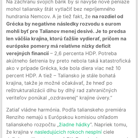
Na záchranu svojich bánk by si navyše nové peniaze
mohol taliansky štát vytlačiť bez nepríjemného
hundrania Nemcov. A je tiež fakt, že
na rozdiel od
Grécka by negatívne následky rozvodu s eurom
mohli byť pre Talianov menej desivé. Je to predsa
len väčšia krajina, ktorú ťažšie vydierať, pričom na
európske pomery má relatívne nízky deficit
verejných financií
– 2,6 percenta HDP. Potreba
akútneho šetrenia by preto nebola taká katastrofická
ako v prípade Grécka, kde bola diera viac než 10
percent HDP. A tiež – Taliansko je stále bohatá
krajina, takže je možné očakávať, že hneď po
reštrukturalizácii dlhu by dlhý rad zahraničných
veriteľov ponúkal „ozdravenej“ krajine úvery.“
Zatiaľ vládne harmónia. Podľa talianskeho premiéra
Renziho nemajú s Európskou komisiou ohľadom
talianskeho rozpočtu „
žiadne hádky
“. Napriek tomu,
že krajina v
nasledujúcich rokoch nesplní
ciele