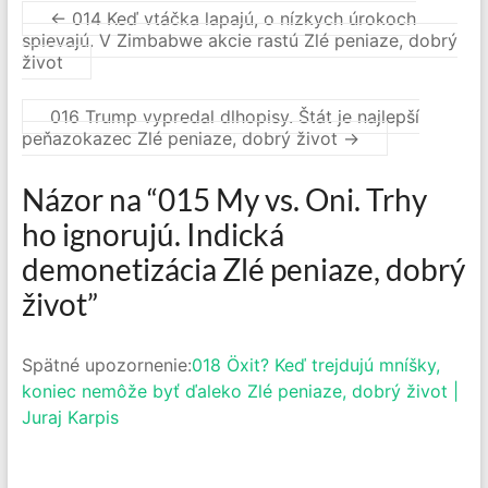
←
014 Keď vtáčka lapajú, o nízkych úrokoch
spievajú. V Zimbabwe akcie rastú Zlé peniaze, dobrý
život
016 Trump vypredal dlhopisy. Štát je najlepší
peňazokazec Zlé peniaze, dobrý život
→
Názor na “
015 My vs. Oni. Trhy
ho ignorujú. Indická
demonetizácia Zlé peniaze, dobrý
život
”
Spätné upozornenie:
018 Öxit? Keď trejdujú mníšky,
koniec nemôže byť ďaleko Zlé peniaze, dobrý život |
Juraj Karpis