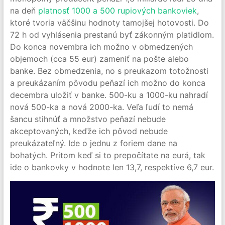
na deň
platnosť 1000 a 500 rupiových bankoviek
,
ktoré tvoria väčšinu hodnoty tamojšej hotovosti. Do
72 h od vyhlásenia prestanú byť zákonným platidlom.
Do konca novembra ich možno v obmedzených
objemoch (cca 55 eur) zameniť na pošte alebo
banke. Bez obmedzenia, no s preukazom totožnosti
a preukázaním pôvodu peňazí ich možno do konca
decembra uložiť v banke. 500-ku a 1000-ku nahradí
nová 500-ka a nová 2000-ka. Veľa ľudí to nemá
šancu stihnúť a množstvo peňazí nebude
akceptovaných, keďže ich pôvod nebude
preukázateľný. Ide o jednu z foriem dane na
bohatých. Pritom keď si to prepočítate na eurá, tak
ide o bankovky v hodnote len 13,7, respektíve 6,7 eur.