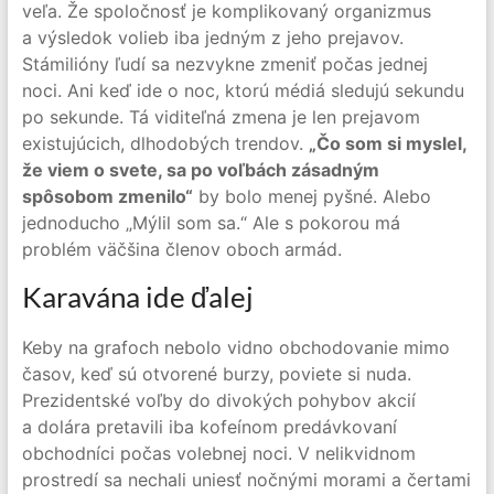
veľa. Že spoločnosť je komplikovaný organizmus
a výsledok volieb iba jedným z jeho prejavov.
Stámilióny ľudí sa nezvykne zmeniť počas jednej
noci. Ani keď ide o noc, ktorú médiá sledujú sekundu
po sekunde. Tá viditeľná zmena je len prejavom
existujúcich, dlhodobých trendov.
„Čo som si myslel,
že viem o svete, sa po voľbách zásadným
spôsobom zmenilo“
by bolo menej pyšné. Alebo
jednoducho „Mýlil som sa.“ Ale s pokorou má
problém väčšina členov oboch armád.
Karavána ide ďalej
Keby na grafoch nebolo vidno obchodovanie mimo
časov, keď sú otvorené burzy, poviete si nuda.
Prezidentské voľby do divokých pohybov akcií
a dolára pretavili iba kofeínom predávkovaní
obchodníci počas volebnej noci. V nelikvidnom
prostredí sa nechali uniesť nočnými morami a čertami