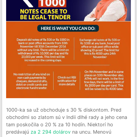
1000-ka sa už obchoduje s 30 % diskontom. Pred
obchodmi so zlatom sú v Indii dlhé rady a jeho cena
tam poskočila o 20 % za 10 hodín. Niektorí ho
predávajú
za 2 294 dolárov
na uncu. Menovú