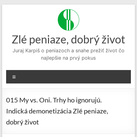
Prejsť
na
obsah
Zlé peniaze, dobrý život
Juraj Karpiš o peniazoch a snahe prežiť život čo
najlepšie na prvý pokus
Menu
015 My vs. Oni. Trhy ho ignorujú.
Indická demonetizácia Zlé peniaze,
dobrý život