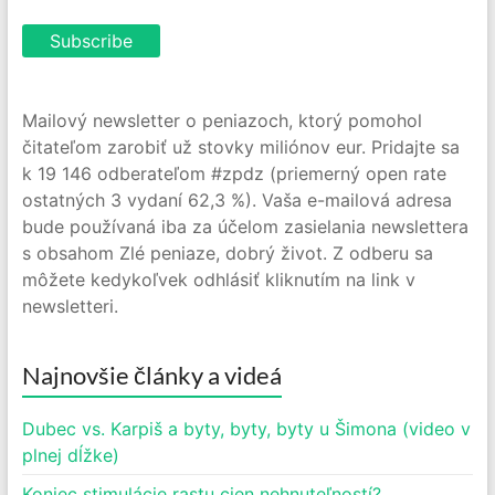
Mailový newsletter o peniazoch, ktorý pomohol
čitateľom zarobiť už stovky miliónov eur. Pridajte sa
k 19 146 odberateľom #zpdz (priemerný open rate
ostatných 3 vydaní 62,3 %). Vaša e-mailová adresa
bude používaná iba za účelom zasielania newslettera
s obsahom Zlé peniaze, dobrý život. Z odberu sa
môžete kedykoľvek odhlásiť kliknutím na link v
newsletteri.
Najnovšie články a videá
Dubec vs. Karpiš a byty, byty, byty u Šimona (video v
plnej dĺžke)
Koniec stimulácie rastu cien nehnuteľností?