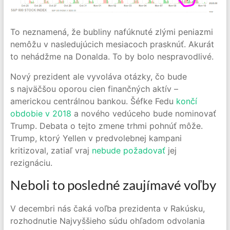
To neznamená, že bubliny nafúknuté zlými peniazmi
nemôžu v nasledujúcich mesiacoch prasknúť. Akurát
to nehádžme na Donalda. To by bolo nespravodlivé.
Nový prezident ale vyvoláva otázky, čo bude
s najväčšou oporou cien finančných aktív –
americkou centrálnou bankou. Šéfke Fedu
končí
obdobie v 2018
a nového vedúceho bude nominovať
Trump. Debata o tejto zmene trhmi pohnúť môže.
Trump, ktorý Yellen v predvolebnej kampani
kritizoval, zatiaľ vraj
nebude požadovať
jej
rezignáciu.
Neboli to posledné zaujímavé voľby
V decembri nás čaká voľba prezidenta v Rakúsku,
rozhodnutie Najvyššieho súdu ohľadom odvolania