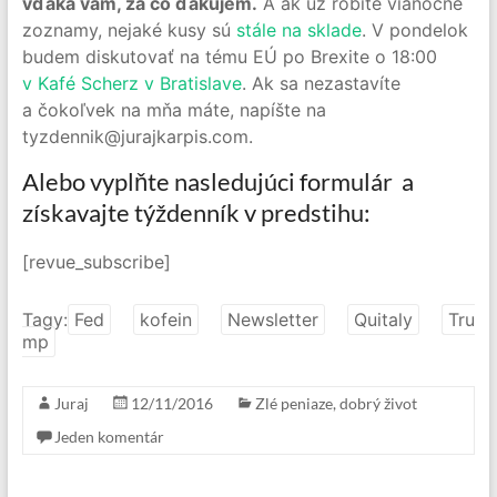
vďaka vám, za čo ďakujem.
A ak už robíte vianočné
zoznamy, nejaké kusy sú
stále na sklade
. V pondelok
budem diskutovať na tému EÚ po Brexite o 18:00
v Kafé Scherz v Bratislave
. Ak sa nezastavíte
a čokoľvek na mňa máte, napíšte na
tyzdennik@jurajkarpis.com.
Alebo vyplňte nasledujúci formulár a
získavajte týždenník v predstihu:
[revue_subscribe]
Tagy:
Fed
kofein
Newsletter
Quitaly
Tru
mp
Juraj
12/11/2016
Zlé peniaze, dobrý život
Jeden komentár