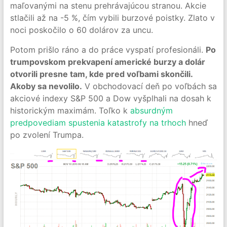
maľovanými na stenu prehrávajúcou stranou. Akcie
stlačili až na -5 %, čím vybili burzové poistky. Zlato v
noci poskočilo o 60 dolárov za uncu.
Potom prišlo ráno a do práce vyspatí profesionáli.
Po
trumpovskom prekvapení americké burzy a dolár
otvorili presne tam, kde pred voľbami skončili.
Akoby sa nevolilo.
V obchodovací deň po voľbách sa
akciové indexy S&P 500 a Dow vyšplhali na dosah k
historickým maximám. Toľko k
absurdným
predpovediam spustenia katastrofy na trhoch
hneď
po zvolení Trumpa.