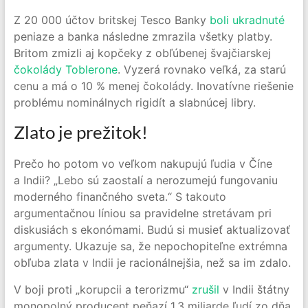
Z 20 000 účtov britskej Tesco Banky
boli ukradnuté
peniaze a banka následne zmrazila všetky platby.
Britom zmizli aj kopčeky z obľúbenej švajčiarskej
čokolády Toblerone
. Vyzerá rovnako veľká, za starú
cenu a má o 10 % menej čokolády. Inovatívne riešenie
problému nominálnych rigidít a slabnúcej libry.
Zlato je prežitok!
Prečo ho potom vo veľkom nakupujú ľudia v Číne
a Indii? „Lebo sú zaostalí a nerozumejú fungovaniu
moderného finančného sveta.“ S takouto
argumentačnou líniou sa pravidelne stretávam pri
diskusiách s ekonómami. Budú si musieť aktualizovať
argumenty. Ukazuje sa, že nepochopiteľne extrémna
obľuba zlata v Indii je racionálnejšia, než sa im zdalo.
V boji proti „korupcii a terorizmu“
zrušil
v Indii štátny
monopolný producent peňazí 1,3 miliarde ľudí zo dňa