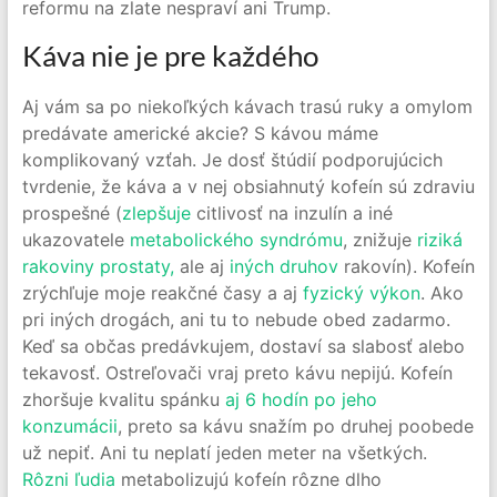
reformu na zlate nespraví ani Trump.
Káva nie je pre každého
Aj vám sa po niekoľkých kávach trasú ruky a omylom
predávate americké akcie? S kávou máme
komplikovaný vzťah. Je dosť štúdií podporujúcich
tvrdenie, že káva a v nej obsiahnutý kofeín sú zdraviu
prospešné (
zlepšuje
citlivosť na inzulín a iné
ukazovatele
metabolického syndrómu
, znižuje
riziká
rakoviny
prostaty,
ale aj
iných druhov
rakovín). Kofeín
zrýchľuje moje reakčné časy a aj
fyzický výkon
. Ako
pri iných drogách, ani tu to nebude obed zadarmo.
Keď sa občas predávkujem, dostaví sa slabosť alebo
tekavosť. Ostreľovači vraj preto kávu nepijú. Kofeín
zhoršuje kvalitu spánku
aj 6 hodín po jeho
konzumácii
, preto sa kávu snažím po druhej poobede
už nepiť. Ani tu neplatí jeden meter na všetkých.
Rôzni
ľudia
metabolizujú kofeín rôzne dlho