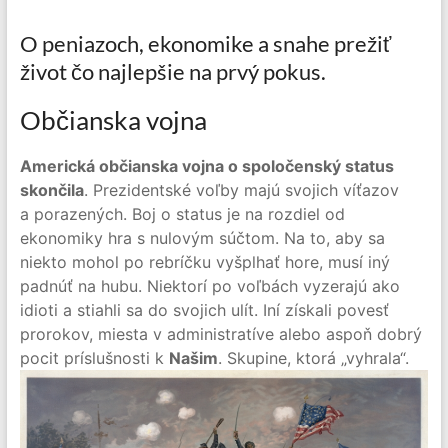
O peniazoch, ekonomike a snahe prežiť
život čo najlepšie na prvý pokus.
Občianska vojna
Americká občianska vojna o spoločenský status
skončila
. Prezidentské voľby majú svojich víťazov
a porazených. Boj o status je na rozdiel od
ekonomiky hra s nulovým súčtom. Na to, aby sa
niekto mohol po rebríčku vyšplhať hore, musí iný
padnúť na hubu. Niektorí po voľbách vyzerajú ako
idioti a stiahli sa do svojich ulít. Iní získali povesť
prorokov, miesta v administratíve alebo aspoň dobrý
pocit príslušnosti k
Našim
. Skupine, ktorá „vyhrala“.