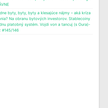
ÁVNE
dne byty, byty, byty a klesajúce nájmy – aká kríza
nia? Na obranu bytových investorov. Stablecoiny
dnu platobný systém. Vojdi von a tancuj (s Oura)-
 #145/146