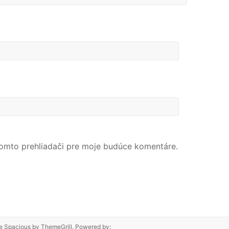
tomto prehliadači pre moje budúce komentáre.
me
Spacious
by ThemeGrill. Powered by: