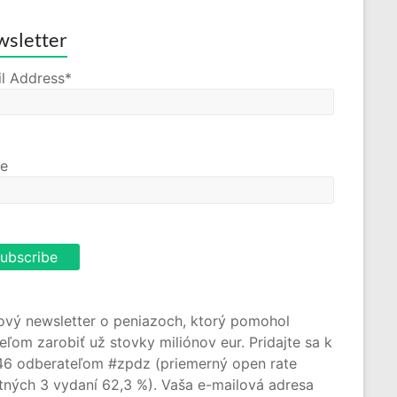
sletter
l Address*
e
ový newsletter o peniazoch, ktorý pomohol
teľom zarobiť už stovky miliónov eur. Pridajte sa k
46 odberateľom #zpdz (priemerný open rate
tných 3 vydaní 62,3 %). Vaša e-mailová adresa