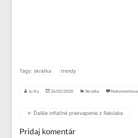
Tagy:
skratka
trendy
Ju Ka
26/02/2020
Skratka
Nekomentova
←
Ďalšie inflačné prekvapenie z Rakúska
Pridaj komentár