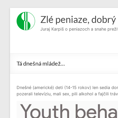
Prejsť
na
Zlé peniaze, dobrý 
obsah
Juraj Karpiš o peniazoch a snahe preži
Tá dnešná mládež…
Dnešné (americké) deti (14-15 rokov) len sedia d
pozerali televíziu, mali sex, pili alkohol a fajčili tráv