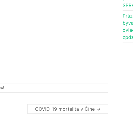
SPR
Práz
býva
ovlá
zpdz
né
COVID-19 mortalita v Číne
→