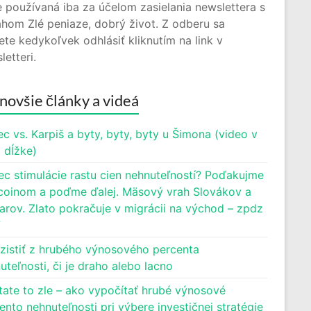
 používaná iba za účelom zasielania newslettera s
hom Zlé peniaze, dobrý život. Z odberu sa
te kedykoľvek odhlásiť kliknutím na link v
letteri.
novšie články a videá
c vs. Karpiš a byty, byty, byty u Šimona (video v
j dĺžke)
ec stimulácie rastu cien nehnuteľností? Poďakujme
oinom a poďme ďalej. Mäsový vrah Slovákov a
rov. Zlato pokračuje v migrácii na východ – zpdz
7
zistiť z hrubého výnosového percenta
uteľnosti, či je draho alebo lacno
tate to zle – ako vypočítať hrubé výnosové
ento nehnuteľnosti pri výbere investičnej stratégie