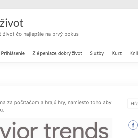
život
ť život čo najlepšie na prvý pokus
Prihlásenie
Zlé peniaze, dobrý život
Služby
Kurz
Kni
oma za počítačom a hrajú hry, namiesto toho aby
u.