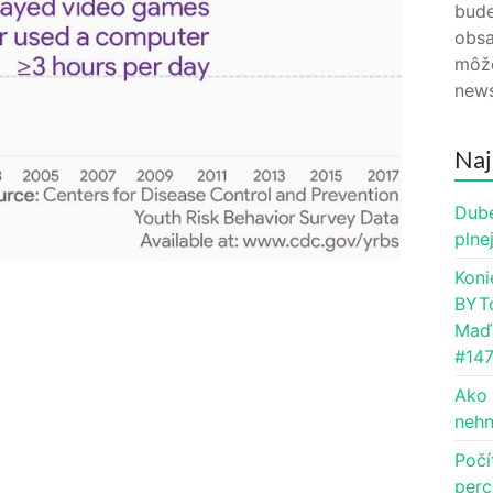
bude
obsa
môže
news
Naj
Dube
plne
Koni
BYTc
Maďa
#14
Ako 
nehn
Počí
perc