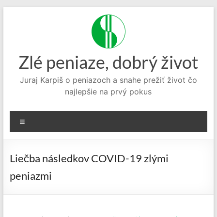
Prejsť
na
obsah
Zlé peniaze, dobrý život
Juraj Karpiš o peniazoch a snahe prežiť život čo
najlepšie na prvý pokus
Menu
Liečba následkov COVID-19 zlými
peniazmi