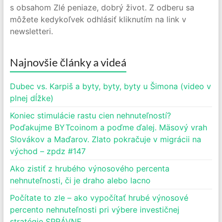
s obsahom Zlé peniaze, dobrý život. Z odberu sa
môžete kedykoľvek odhlásiť kliknutím na link v
newsletteri.
Najnovšie články a videá
Dubec vs. Karpiš a byty, byty, byty u Šimona (video v
plnej dĺžke)
Koniec stimulácie rastu cien nehnuteľností?
Poďakujme BYTcoinom a poďme ďalej. Mäsový vrah
Slovákov a Maďarov. Zlato pokračuje v migrácii na
východ – zpdz #147
Ako zistiť z hrubého výnosového percenta
nehnuteľnosti, či je draho alebo lacno
Počítate to zle – ako vypočítať hrubé výnosové
percento nehnuteľnosti pri výbere investičnej
stratégie SPRÁVNE