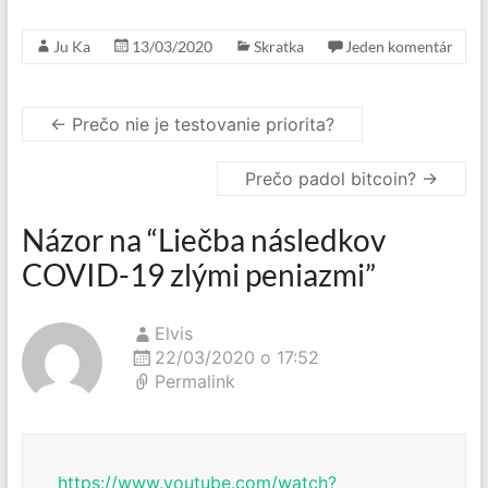
Ju Ka
13/03/2020
Skratka
Jeden komentár
←
Prečo nie je testovanie priorita?
Prečo padol bitcoin?
→
Názor na “
Liečba následkov
COVID-19 zlými peniazmi
”
Elvis
22/03/2020 o 17:52
Permalink
https://www.youtube.com/watch?