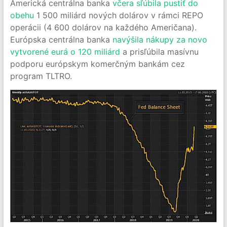
Americká centrálna banka
včera sľúbila pustiť do
obehu
1 500 miliárd nových dolárov v rámci REPO
operácii (4 600 dolárov na každého Američana).
Európska centrálna banka
navýšila nákupy za novo
vytvorené eurá o 120 miliárd
a prisľúbila masívnu
podporu európskym komerčným bankám cez
program TLTRO.