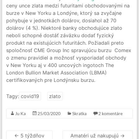
ceny unce zlata medzi futuritami obchodovanými na
burze v New Yorku a Londýne, ktorý sa zvyčajne
pohybuje v jednotkách dolárov, dosiahol až 70
dolárov (4 %). Niektoré banky obchodujúce zlato
neboli schopné dostáť záväzku dodať fyzický
produkt na existujúcich futuritách. Požiadali preto
spoločnosť CME Group Inc spravujúcu burzu Comex
o zmenu pravidiel a možnosť vysporiadať obchody
v New Yorku aj v 400 uncových ingotoch The
London Bullion Market Association (LBMA)
certifikovaných pre Londýnsku burzu.
Tagy:
covid19
zlato
Ju Ka
25/03/2020
Skratka
2 komentáre
←
5 týždňov
Amatéri už nakupujú
→