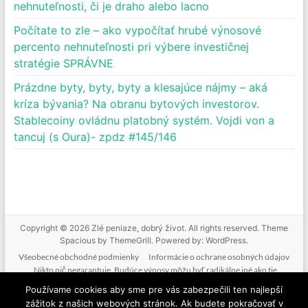
nehnuteľnosti, či je draho alebo lacno
Počítate to zle – ako vypočítať hrubé výnosové
percento nehnuteľnosti pri výbere investičnej
stratégie SPRÁVNE
Prázdne byty, byty, byty a klesajúce nájmy – aká
kríza bývania? Na obranu bytových investorov.
Stablecoiny ovládnu platobný systém. Vojdi von a
tancuj (s Oura)- zpdz #145/146
Copyright © 2026
Zlé peniaze, dobrý život
. All rights reserved. Theme
Spacious
by ThemeGrill. Powered by:
WordPress
.
Všeobecné obchodné podmienky
Informácie o ochrane osobných údajov
Nikto nič negarantuje. Budúce výnosy môžu byť radikálne iné ako tie
doterajšie. Nikto nevie predpovedať budúcnosť. Tak ako nebudeme mať podiel
Používame cookies aby sme pre vás zabezpečili ten najlepší
na vašich ziskoch, nenesieme zodpovednosť ani za vaše straty. Poskytované
zážitok z našich webových stránok. Ak budete pokračovať v