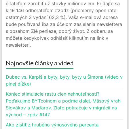
čitateľom zarobiť už stovky miliónov eur. Pridajte sa
k 19 146 odberateľom #zpdz (priemerný open rate
ostatných 3 vydaní 62,3 %). Vaša e-mailová adresa
bude používaná iba za účelom zasielania newslettera
s obsahom Zlé peniaze, dobrý život. Z odberu sa
môžete kedykoľvek odhlásiť kliknutím na link v
newsletteri.
Najnovšie články a videá
Dubec vs. Karpiš a byty, byty, byty u Šimona (video v
plnej dĺžke)
Koniec stimulácie rastu cien nehnuteľností?
Poďakujme BYTcoinom a poďme ďalej. Mäsový vrah
Slovákov a Maďarov. Zlato pokračuje v migrácii na
východ – zpdz #147
Ako zistiť z hrubého výnosového percenta