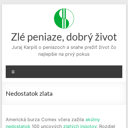
Prejsť
na
obsah
Zlé peniaze, dobrý život
Juraj Karpiš o peniazoch a snahe prežiť život čo
najlepšie na prvý pokus
Menu
Nedostatok zlata
Americká burza Comex včera zažila
akútny
nedostatok
100 uncových
zlatých ingotov
. Rozdiel