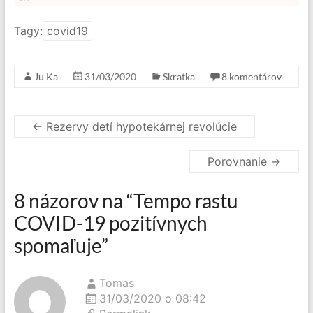
Tagy:
covid19
Ju Ka
31/03/2020
Skratka
8 komentárov
←
Rezervy detí hypotekárnej revolúcie
Porovnanie
→
8 názorov na “
Tempo rastu
COVID-19 pozitívnych
spomaľuje
”
Tomas
31/03/2020 o 08:42