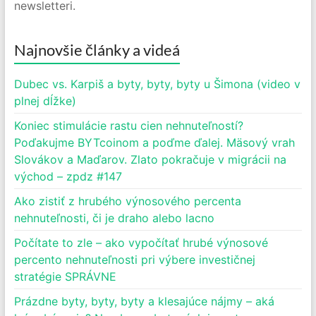
newsletteri.
Najnovšie články a videá
Dubec vs. Karpiš a byty, byty, byty u Šimona (video v
plnej dĺžke)
Koniec stimulácie rastu cien nehnuteľností?
Poďakujme BYTcoinom a poďme ďalej. Mäsový vrah
Slovákov a Maďarov. Zlato pokračuje v migrácii na
východ – zpdz #147
Ako zistiť z hrubého výnosového percenta
nehnuteľnosti, či je draho alebo lacno
Počítate to zle – ako vypočítať hrubé výnosové
percento nehnuteľnosti pri výbere investičnej
stratégie SPRÁVNE
Prázdne byty, byty, byty a klesajúce nájmy – aká