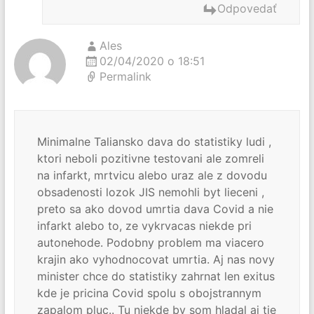
Odpovedať
Ales
02/04/2020 o 18:51
Permalink
Minimalne Taliansko dava do statistiky ludi ,
ktori neboli pozitivne testovani ale zomreli
na infarkt, mrtvicu alebo uraz ale z dovodu
obsadenosti lozok JIS nemohli byt lieceni ,
preto sa ako dovod umrtia dava Covid a nie
infarkt alebo to, ze vykrvacas niekde pri
autonehode. Podobny problem ma viacero
krajin ako vyhodnocovat umrtia. Aj nas novy
minister chce do statistiky zahrnat len exitus
kde je pricina Covid spolu s obojstrannym
zapalom pluc.. Tu niekde by som hladal aj tie