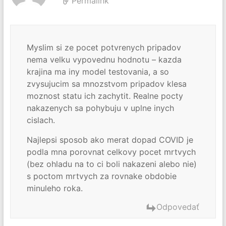
Permalink
Myslim si ze pocet potvrenych pripadov
nema velku vypovednu hodnotu – kazda
krajina ma iny model testovania, a so
zvysujucim sa mnozstvom pripadov klesa
moznost statu ich zachytit. Realne pocty
nakazenych sa pohybuju v uplne inych
cislach.
Najlepsi sposob ako merat dopad COVID je
podla mna porovnat celkovy pocet mrtvych
(bez ohladu na to ci boli nakazeni alebo nie)
s poctom mrtvych za rovnake obdobie
minuleho roka.
Odpovedať