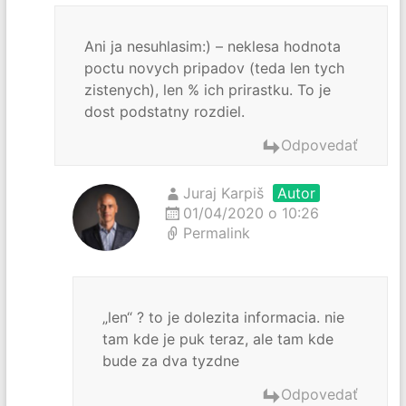
Ani ja nesuhlasim:) – neklesa hodnota
poctu novych pripadov (teda len tych
zistenych), len % ich prirastku. To je
dost podstatny rozdiel.
Odpovedať
Juraj Karpiš
Autor
01/04/2020 o 10:26
Permalink
„len“ ? to je dolezita informacia. nie
tam kde je puk teraz, ale tam kde
bude za dva tyzdne
Odpovedať