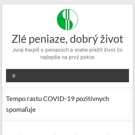
Prejsť
na
obsah
Zlé peniaze, dobrý život
Juraj Karpiš o peniazoch a snahe prežiť život čo
najlepšie na prvý pokus
Menu
Tempo rastu COVID-19 pozitívnych
spomaľuje