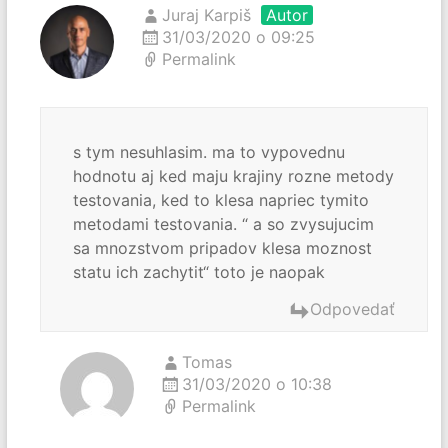
Juraj Karpiš
Autor
31/03/2020 o 09:25
Permalink
s tym nesuhlasim. ma to vypovednu
hodnotu aj ked maju krajiny rozne metody
testovania, ked to klesa napriec tymito
metodami testovania. “ a so zvysujucim
sa mnozstvom pripadov klesa moznost
statu ich zachytit“ toto je naopak
Odpovedať
Tomas
31/03/2020 o 10:38
Permalink