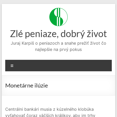
Prejsť
na
obsah
Zlé peniaze, dobrý život
Juraj Karpiš o peniazoch a snahe prežiť život čo
najlepšie na prvý pokus
Menu
Monetárne ilúzie
Centrálni bankári musia z kúzelného klobúka
vyťahovať čoraz väčších králikov, aby im trhy