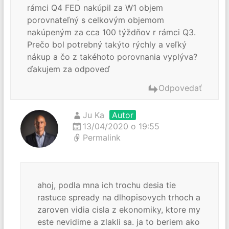
rámci Q4 FED nakúpil za W1 objem
porovnateľný s celkovým objemom
nakúpeným za cca 100 týždňov r rámci Q3.
Prečo bol potrebný takýto rýchly a veľký
nákup a čo z takéhoto porovnania vyplýva?
ďakujem za odpoveď
Odpovedať
Ju Ka
Autor
13/04/2020 o 19:55
Permalink
ahoj, podla mna ich trochu desia tie
rastuce spready na dlhopisovych trhoch a
zaroven vidia cisla z ekonomiky, ktore my
este nevidime a zlakli sa. ja to beriem ako