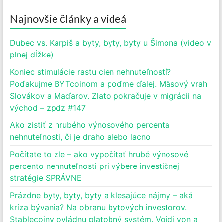
Najnovšie články a videá
Dubec vs. Karpiš a byty, byty, byty u Šimona (video v
plnej dĺžke)
Koniec stimulácie rastu cien nehnuteľností?
Poďakujme BYTcoinom a poďme ďalej. Mäsový vrah
Slovákov a Maďarov. Zlato pokračuje v migrácii na
východ – zpdz #147
Ako zistiť z hrubého výnosového percenta
nehnuteľnosti, či je draho alebo lacno
Počítate to zle – ako vypočítať hrubé výnosové
percento nehnuteľnosti pri výbere investičnej
stratégie SPRÁVNE
Prázdne byty, byty, byty a klesajúce nájmy – aká
kríza bývania? Na obranu bytových investorov.
Stablecoiny ovládnu platobný systém. Vojdi von a