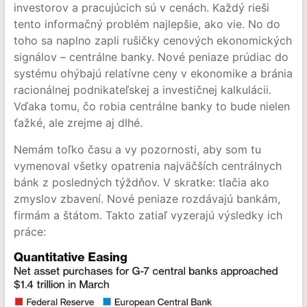
investorov a pracujúcich sú v cenách. Každý rieši
tento informačný problém najlepšie, ako vie. No do
toho sa naplno zapli rušičky cenových ekonomických
signálov – centrálne banky. Nové peniaze prúdiac do
systému ohýbajú relatívne ceny v ekonomike a bránia
racionálnej podnikateľskej a investičnej kalkulácii.
Vďaka tomu, čo robia centrálne banky to bude nielen
ťažké, ale zrejme aj dlhé.
Nemám toľko času a vy pozornosti, aby som tu
vymenoval všetky opatrenia najväčších centrálnych
bánk z posledných týždňov. V skratke: tlačia ako
zmyslov zbavení. Nové peniaze rozdávajú bankám,
firmám a štátom. Takto zatiaľ vyzerajú výsledky ich
práce: