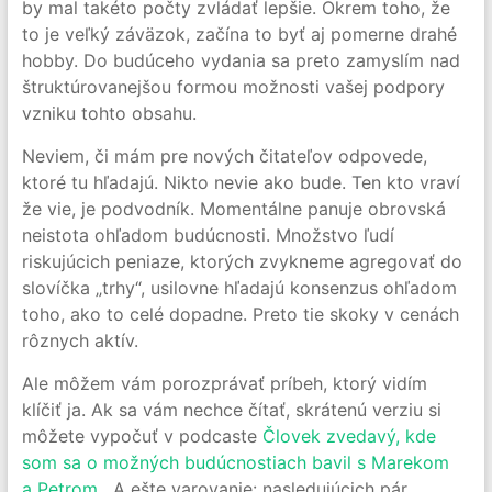
by mal takéto počty zvládať lepšie. Okrem toho, že
to je veľký záväzok, začína to byť aj pomerne drahé
hobby. Do budúceho vydania sa preto zamyslím nad
štruktúrovanejšou formou možnosti vašej podpory
vzniku tohto obsahu.
Neviem, či mám pre nových čitateľov odpovede,
ktoré tu hľadajú. Nikto nevie ako bude. Ten kto vraví
že vie, je podvodník. Momentálne panuje obrovská
neistota ohľadom budúcnosti. Množstvo ľudí
riskujúcich peniaze, ktorých zvykneme agregovať do
slovíčka „trhy“, usilovne hľadajú konsenzus ohľadom
toho, ako to celé dopadne. Preto tie skoky v cenách
rôznych aktív.
Ale môžem vám porozprávať príbeh, ktorý vidím
klíčiť ja. Ak sa vám nechce čítať, skrátenú verziu si
môžete vypočuť v podcaste
Človek zvedavý, kde
som sa o možných budúcnostiach bavil s Marekom
a Petrom
. A ešte varovanie: nasledujúcich pár