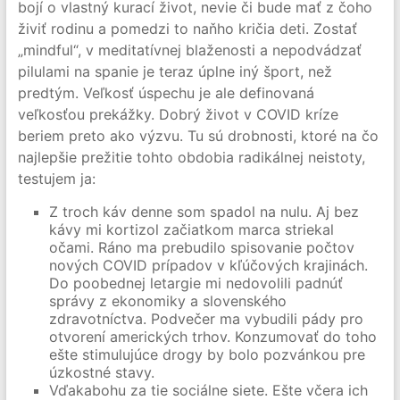
bojí o vlastný kurací život, nevie či bude mať z čoho
živiť rodinu a pomedzi to naňho kričia deti. Zostať
„mindful“, v meditatívnej blaženosti a nepodvádzať
pilulami na spanie je teraz úplne iný šport, než
predtým. Veľkosť úspechu je ale definovaná
veľkosťou prekážky. Dobrý život v COVID kríze
beriem preto ako výzvu. Tu sú drobnosti, ktoré na čo
najlepšie prežitie tohto obdobia radikálnej neistoty,
testujem ja:
Z troch káv denne som spadol na nulu. Aj bez
kávy mi kortizol začiatkom marca striekal
očami. Ráno ma prebudilo spisovanie počtov
nových COVID prípadov v kľúčových krajinách.
Do poobednej letargie mi nedovolili padnúť
správy z ekonomiky a slovenského
zdravotníctva. Podvečer ma vybudili pády pro
otvorení amerických trhov. Konzumovať do toho
ešte stimulujúce drogy by bolo pozvánkou pre
úzkostné stavy.
Vďakabohu za tie sociálne siete. Ešte včera ich