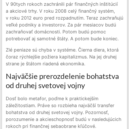
V 90tych rokoch zachránili pár finančných inštitúcií
a akciové trhy. V roku 2008 celý finančný systém,
v roku 2012 euro pred rozpadnutím. Teraz zachraňujú
veľké podniky a investorov. Za pár mesiacov budú
zachraňovať domácnosti. Potom budú pomoc
potrebovať aj samotné štáty. A potom bude koniec.
Zlé peniaze sú chyba v systéme. Čierna diera, ktorá
čoraz rýchlejšie požiera kapitalizmus. Na jej druhej
strane je štátom riadená ekonomika.
Najväčšie prerozdelenie bohatstva
od druhej svetovej vojny
Dosť bolo metafor, poďme k praktickejším
záležitostiam. Práve so rozbieha najväčší transfer
bohatstva od druhej svetovej vojny. Pozornosť,
porozumenie a akcieschopnosť budú v nasledujúcich
rokoch pri finančnej sebaobrane kľúčové.