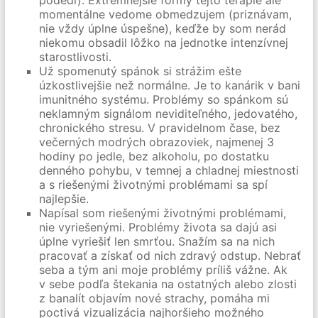
podedí). Extrémnejšie formy tejto terapie ale
momentálne vedome obmedzujem (priznávam,
nie vždy úplne úspešne), keďže by som nerád
niekomu obsadil lôžko na jednotke intenzívnej
starostlivosti.
Už spomenutý spánok si strážim ešte
úzkostlivejšie než normálne. Je to kanárik v bani
imunitného systému. Problémy so spánkom sú
neklamným signálom neviditeľného, jedovatého,
chronického stresu. V pravidelnom čase, bez
večerných modrých obrazoviek, najmenej 3
hodiny po jedle, bez alkoholu, po dostatku
denného pohybu, v temnej a chladnej miestnosti
a s riešenými životnými problémami sa spí
najlepšie.
Napísal som riešenými životnými problémami,
nie vyriešenými. Problémy života sa dajú asi
úplne vyriešiť len smrťou. Snažím sa na nich
pracovať a získať od nich zdravý odstup. Nebrať
seba a tým ani moje problémy príliš vážne. Ak
v sebe podľa štekania na ostatných alebo zlosti
z banalít objavím nové strachy, pomáha mi
poctivá vizualizácia najhoršieho možného