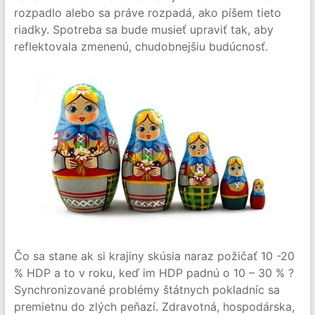
rozpadlo alebo sa práve rozpadá, ako píšem tieto
riadky. Spotreba sa bude musieť upraviť tak, aby
reflektovala zmenenú, chudobnejšiu budúcnosť.
Čo sa stane ak si krajiny skúsia naraz požičať 10 -20
% HDP a to v roku, keď im HDP padnú o 10 – 30 % ?
Synchronizované problémy štátnych pokladníc sa
premietnu do zlých peňazí. Zdravotná, hospodárska,