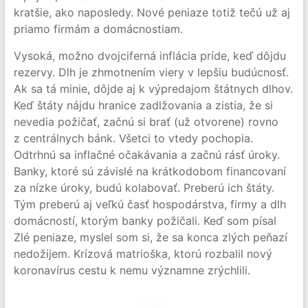
kratšie, ako naposledy. Nové peniaze totiž tečú už aj
priamo firmám a domácnostiam.
Vysoká, možno dvojciferná inflácia príde, keď dôjdu
rezervy. Dlh je zhmotnením viery v lepšiu budúcnosť.
Ak sa tá minie, dôjde aj k výpredajom štátnych dlhov.
Keď štáty nájdu hranice zadlžovania a zistia, že si
nevedia požičať, začnú si brať (už otvorene) rovno
z centrálnych bánk. Všetci to vtedy pochopia.
Odtrhnú sa inflačné očakávania a začnú rásť úroky.
Banky, ktoré sú závislé na krátkodobom financovaní
za nízke úroky, budú kolabovať. Preberú ich štáty.
Tým preberú aj veľkú časť hospodárstva, firmy a dlh
domácností, ktorým banky požičali. Keď som písal
Zlé peniaze, myslel som si, že sa konca zlých peňazí
nedožijem. Krízová matrioška, ktorú rozbalil nový
koronavírus cestu k nemu významne zrýchlili.