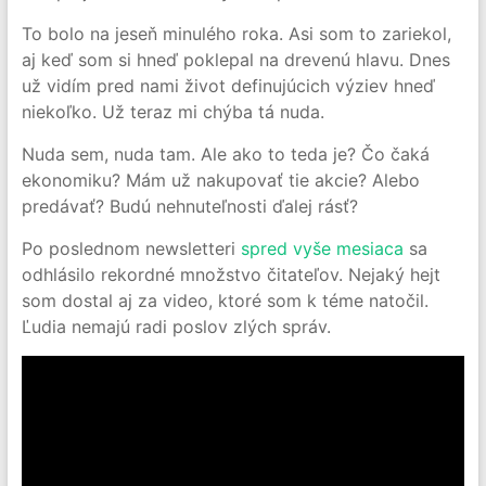
To bolo na jeseň minulého roka. Asi som to zariekol,
aj keď som si hneď poklepal na drevenú hlavu. Dnes
už vidím pred nami život definujúcich výziev hneď
niekoľko. Už teraz mi chýba tá nuda.
Nuda sem, nuda tam. Ale ako to teda je? Čo čaká
ekonomiku? Mám už nakupovať tie akcie? Alebo
predávať? Budú nehnuteľnosti ďalej rásť?
Po poslednom newsletteri
spred vyše mesiaca
sa
odhlásilo rekordné množstvo čitateľov. Nejaký hejt
som dostal aj za video, ktoré som k téme natočil.
Ľudia nemajú radi poslov zlých správ.