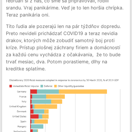
februári si z nás, čo sme sa pripravovali, robili
srandu. Vraj panikárime. Veď je to len horšia chrípka.
Teraz panikária oni.
Títo ľudia ale pozerajú len na pár týždňov dopredu.
Preto nevideli prichádzať COVID19 a teraz nevidia
drakov, ktorých môže zobudiť samotný boj proti
kríze. Prístup plošnej záchrany firiem a domácností
za každú cenu vychádza z očakávania, že to bude
trvať mesiac, dva. Potom porastieme, dlhy na
kreditke splatíme.