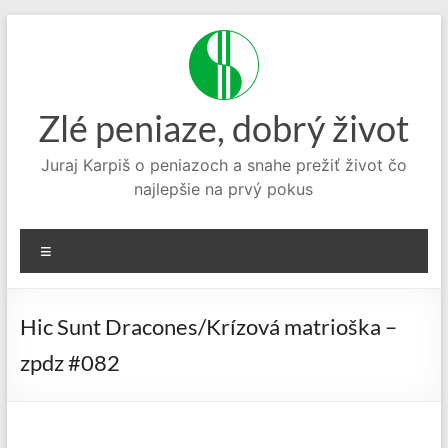
Prejsť
na
obsah
Zlé peniaze, dobrý život
Juraj Karpiš o peniazoch a snahe prežiť život čo
najlepšie na prvý pokus
Menu
Hic Sunt Dracones/Krízová matrioška –
zpdz #082