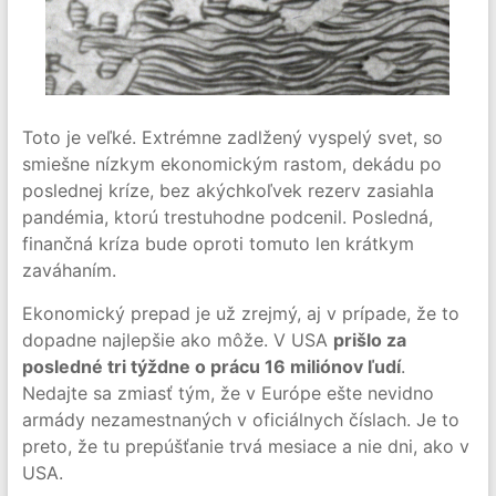
Toto je veľké. Extrémne zadlžený vyspelý svet, so
smiešne nízkym ekonomickým rastom, dekádu po
poslednej kríze, bez akýchkoľvek rezerv zasiahla
pandémia, ktorú trestuhodne podcenil. Posledná,
finančná kríza bude oproti tomuto len krátkym
zaváhaním.
Ekonomický prepad je už zrejmý, aj v prípade, že to
dopadne najlepšie ako môže. V USA
prišlo za
posledné tri týždne o prácu 16 miliónov ľudí
.
Nedajte sa zmiasť tým, že v Európe ešte nevidno
armády nezamestnaných v oficiálnych číslach. Je to
preto, že tu prepúšťanie trvá mesiace a nie dni, ako v
USA.