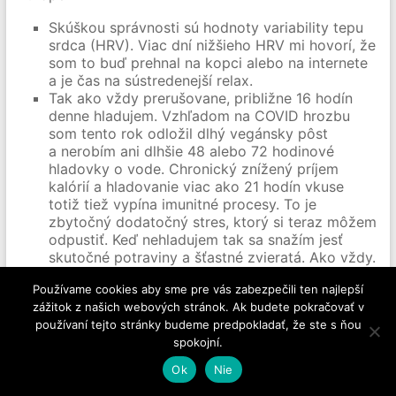
Skúškou správnosti sú hodnoty variability tepu
srdca (HRV). Viac dní nižšieho HRV mi hovorí, že
som to buď prehnal na kopci alebo na internete
a je čas na sústredenejší relax.
Tak ako vždy prerušovane, približne 16 hodín
denne hladujem. Vzhľadom na COVID hrozbu
som tento rok odložil dlhý vegánsky pôst
a nerobím ani dlhšie 48 alebo 72 hodinové
hladovky o vode. Chronický znížený príjem
kalórií a hladovanie viac ako 21 hodín vkuse
totiž tiež vypína imunitné procesy. To je
zbytočný dodatočný stres, ktorý si teraz môžem
odpustiť. Keď nehladujem tak sa snažím jesť
skutočné potraviny a šťastné zvieratá. Ako vždy.
Niekomu je vraj doma dlho. Vzhľadom na to čo
Používame cookies aby sme pre vás zabezpečili ten najlepší
robím, to mám naopak. Práce mám viac, než mi
zážitok z našich webových stránok. Ak budete pokračovať v
je milé a to napriek tomu, že sedím doma na
používaní tejto stránky budeme predpokladať, že ste s ňou
zadku. Ak by som sa doma nudil – asi by som to
spokojní.
skúsil brať ako príležitosť na: prečítanie kníh,
ktoré sa mi sypú zo stola, podniknutie veľkej
Ok
Nie
výpravy s deťmi, rozbehnutie nachystaného