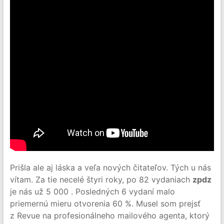
Prišla ale aj láska a veľa nových čitateľov. Tých u nás
vítam. Za tie necelé štyri roky, po 82 vydaniach
zpdz
je nás už 5 000 . Posledných 6 vydaní malo
priemernú mieru otvorenia 60 %. Musel som prejsť
z Revue na profesionálneho mailového agenta, ktorý