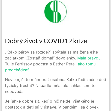
Dobrý život v COVID19 kríze
„Koľko párov sa rozíde?“ spýtala sa ma žena ešte
začiatkom „Zostaň doma!“ dovolenky.
Mala pravdu
.
Tu je Ferrissov podcast s Esther Perel,
ako tomu
predchádzať
.
Neviem, či to mám brať osobne. Koľko ľudí začne deti
fyzicky trestať? Napadlo mňa, ale nahlas som to
nepovedal.
Je ľahké dobre žiť, keď o nič nejde, všetkého je
dostatok a deti sú v ústave. V pandémii sa človek