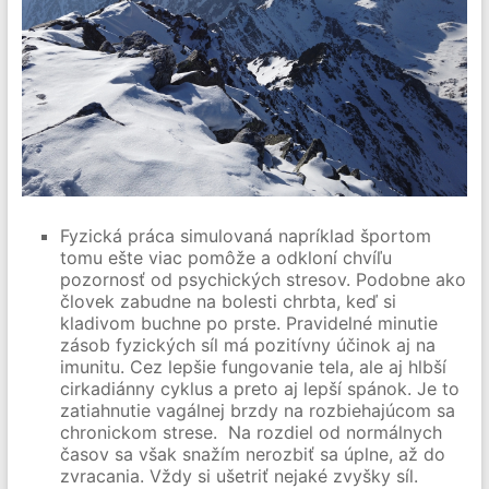
Fyzická práca simulovaná napríklad športom
tomu ešte viac pomôže a odkloní chvíľu
pozornosť od psychických stresov. Podobne ako
človek zabudne na bolesti chrbta, keď si
kladivom buchne po prste. Pravidelné minutie
zásob fyzických síl má pozitívny účinok aj na
imunitu. Cez lepšie fungovanie tela, ale aj hlbší
cirkadiánny cyklus a preto aj lepší spánok. Je to
zatiahnutie vagálnej brzdy na rozbiehajúcom sa
chronickom strese. Na rozdiel od normálnych
časov sa však snažím nerozbiť sa úplne, až do
zvracania. Vždy si ušetriť nejaké zvyšky síl.