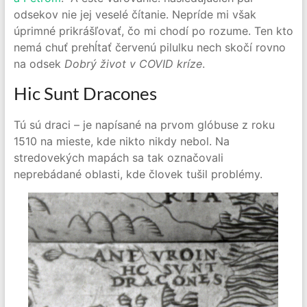
odsekov nie jej veselé čítanie. Nepríde mi však
úprimné prikrášľovať, čo mi chodí po rozume. Ten kto
nemá chuť prehĺtať červenú pilulku nech skočí rovno
na odsek
Dobrý život v COVID kríze
.
Hic Sunt Dracones
Tú sú draci – je napísané na prvom glóbuse z roku
1510 na mieste, kde nikto nikdy nebol. Na
stredovekých mapách sa tak označovali
neprebádané oblasti, kde človek tušil problémy.