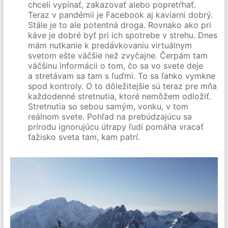
chceli vypínať, zakazovať alebo popretŕhať.
Teraz v pandémii je Facebook aj kaviarni dobrý.
Stále je to ale potentná droga. Rovnako ako pri
káve je dobré byť pri ich spotrebe v strehu. Dnes
mám nutkanie k predávkovaniu virtuálnym
svetom ešte väčšie než zvyčajne. Čerpám tam
väčšinu informácii o tom, čo sa vo svete deje
a stretávam sa tam s ľuďmi. To sa ľahko vymkne
spod kontroly. O to dôležitejšie sú teraz pre mňa
každodenné stretnutia, ktoré nemôžem odložiť.
Stretnutia so sebou samým, vonku, v tom
reálnom svete. Pohľad na prebúdzajúcu sa
prírodu ignorujúcu útrapy ľudí pomáha vracať
ťažisko sveta tam, kam patrí.