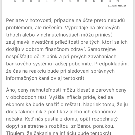
Peniaze v hotovosti, prípadne na účte preto nebudú
problémom, ale riešením. Výpredaje na akciových
trhoch alebo v nehnuteľnostiach môžu priniesť
zaujímavé investičné príležitosti pre tých, ktorí sa ich
dožijú v dobrom finančnom zdraví. Samozrejme
nespúšťajte oči z bánk a pri prvých zaváhaniach
bankového systému radšej pobehnite. Predpokladám,
že čas na reakciu bude pri sledovaní správnych
informačných kanálov aj tentokrát.
Áno, ceny nehnuteľnosti môžu klesať a zároveň ceny
v obchodoch rásť. Vyššia inflácia príde, keď sa
ekonomika bude snažiť o reštart. Napriek tomu, že ju
dnes takmer nik z politikov alebo ich ekonómov
nečaká. Keď nás pustia z domu, opäť rozbehnutý
dopyt sa stretne s rozbitou, zníženou ponukou.
Tipujem, že čakanie na infláciu bude tentokrát