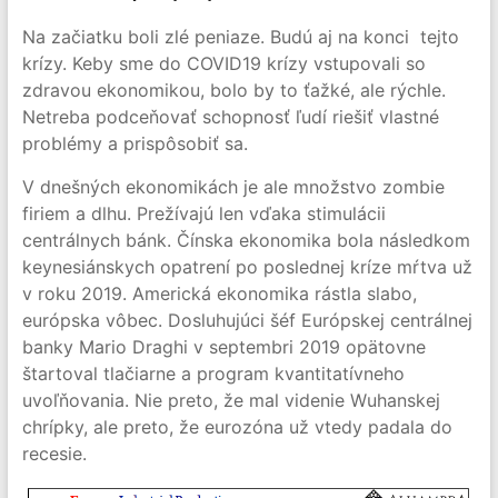
Na začiatku boli zlé peniaze. Budú aj na konci tejto
krízy. Keby sme do COVID19 krízy vstupovali so
zdravou ekonomikou, bolo by to ťažké, ale rýchle.
Netreba podceňovať schopnosť ľudí riešiť vlastné
problémy a prispôsobiť sa.
V dnešných ekonomikách je ale množstvo zombie
firiem a dlhu. Prežívajú len vďaka stimulácii
centrálnych bánk. Čínska ekonomika bola následkom
keynesiánskych opatrení po poslednej kríze mŕtva už
v roku 2019. Americká ekonomika rástla slabo,
európska vôbec. Dosluhujúci šéf Európskej centrálnej
banky Mario Draghi v septembri 2019 opätovne
štartoval tlačiarne a program kvantitatívneho
uvoľňovania. Nie preto, že mal videnie Wuhanskej
chrípky, ale preto, že eurozóna už vtedy padala do
recesie.