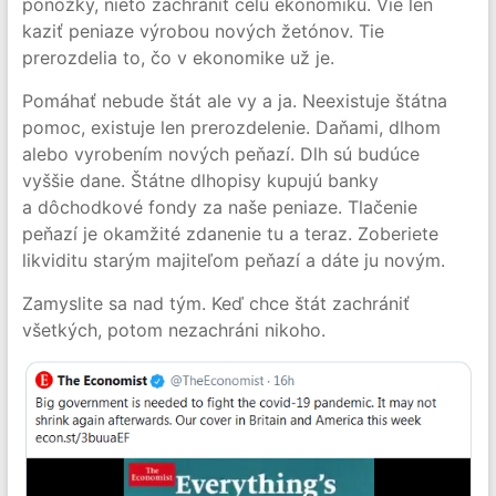
ponožky, nieto zachrániť celú ekonomiku. Vie len
kaziť peniaze výrobou nových žetónov. Tie
prerozdelia to, čo v ekonomike už je.
Pomáhať nebude štát ale vy a ja. Neexistuje štátna
pomoc, existuje len prerozdelenie. Daňami, dlhom
alebo vyrobením nových peňazí. Dlh sú budúce
vyššie dane. Štátne dlhopisy kupujú banky
a dôchodkové fondy za naše peniaze. Tlačenie
peňazí je okamžité zdanenie tu a teraz. Zoberiete
likviditu starým majiteľom peňazí a dáte ju novým.
Zamyslite sa nad tým. Keď chce štát zachrániť
všetkých, potom nezachráni nikoho.