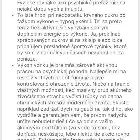
Fyzické rovnako ako psychické preťaženie na
nejakú dobu vypína imunitu.
To isté hrozí pri nedostatku krvného cukru po
ťažkom výkone – hypoglykémii. Tej sa preto
teraz tiež aktívnejšie vyhýbam skorým
doplnením energie po výkone. Ja, preklínač
spracovaných cukrov si na skialp alebo bike
pribaľujem presladené športové tyčinky, ktoré
by som v normálnych časoch nezjedol ani za
peniaze.
Výkon vonku je pre mňa zároveň aktívnou
prácou na psychickej pohode. Najlepšie mi na
reset životných priorít funguje práve
kontrolované ohrozenie života. Niečo na hranici
vlastných možností, keď masívny prúd akútneho
živočíšneho strachu vyčistí trúbky od bahna
chronických stresov moderného života. Skúste
napríklad zadržať dych na gauči na tak dlho, ako
vydržíte a garantujem vám, že prvom nádychu
určite nebudete riešiť čo sa deje s vašim
akciovým portfóliom (vo vode to sami, bez
dohľadu neskúšajte, lebo niekto tie akcie rovno