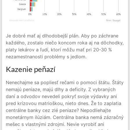
Je dobré mať aj dlhodobejší plán. Aby po záchrane
každého, zostalo niečo koncom roka aj na dôchodky,
platy lekárov a ľudí, ktorí môžu mať pri 20-30 %
nezamestnanosti problémy s jedlom.
Kazenie peňazí
Nenechajme sa popliesť rečami o pomoci štátu. Štáty
nemajú peniaze, majú dlhy a deficity. Z vybraných
daní a odvodov nevedeli pokryť svoje výdavky ani
pred krízovou matrioškou, nieto dnes. Že to zaplatia
centrálne banky cez zlé peniaze? Nepodliehajte
monetárnym ilúziám. Centrálna banka nemá zázračný
mešec s vlastnými zdrojmi. Nevie vyrobiť ani