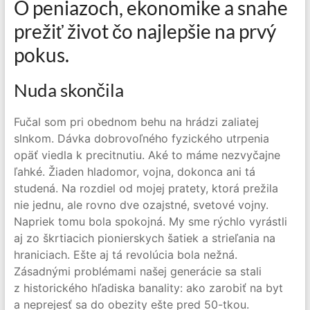
O peniazoch, ekonomike a snahe
prežiť život čo najlepšie na prvý
pokus.
Nuda skončila
Fučal som pri obednom behu na hrádzi zaliatej
slnkom. Dávka dobrovoľného fyzického utrpenia
opäť viedla k precitnutiu. Aké to máme nezvyčajne
ľahké. Žiaden hladomor, vojna, dokonca ani tá
studená. Na rozdiel od mojej pratety, ktorá prežila
nie jednu, ale rovno dve ozajstné, svetové vojny.
Napriek tomu bola spokojná. My sme rýchlo vyrástli
aj zo škrtiacich pionierskych šatiek a strieľania na
hraniciach. Ešte aj tá revolúcia bola nežná.
Zásadnými problémami našej generácie sa stali
z historického hľadiska banality: ako zarobiť na byt
a neprejesť sa do obezity ešte pred 50-tkou.