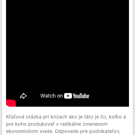
Kľúčová otázka pri krízach ako je táto je čo, koľko a
pre koho produkovať v radikálne zmenenom
ekonomickom svete. Odpovede pre podnikateľov,