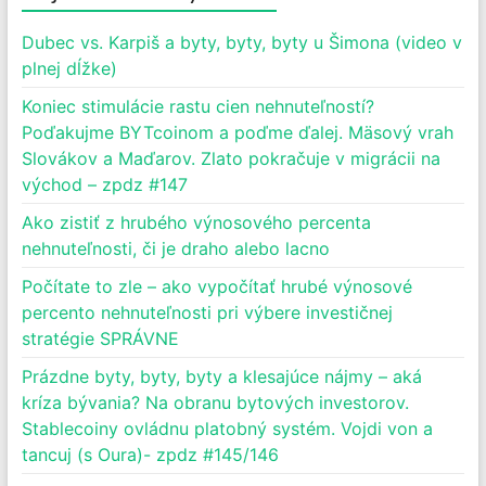
Dubec vs. Karpiš a byty, byty, byty u Šimona (video v
plnej dĺžke)
Koniec stimulácie rastu cien nehnuteľností?
Poďakujme BYTcoinom a poďme ďalej. Mäsový vrah
Slovákov a Maďarov. Zlato pokračuje v migrácii na
východ – zpdz #147
Ako zistiť z hrubého výnosového percenta
nehnuteľnosti, či je draho alebo lacno
Počítate to zle – ako vypočítať hrubé výnosové
percento nehnuteľnosti pri výbere investičnej
stratégie SPRÁVNE
Prázdne byty, byty, byty a klesajúce nájmy – aká
kríza bývania? Na obranu bytových investorov.
Stablecoiny ovládnu platobný systém. Vojdi von a
tancuj (s Oura)- zpdz #145/146