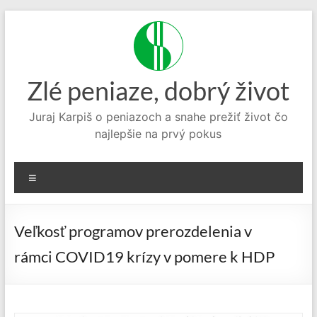
Prejsť
na
obsah
Zlé peniaze, dobrý život
Juraj Karpiš o peniazoch a snahe prežiť život čo
najlepšie na prvý pokus
Menu
Veľkosť programov prerozdelenia v
rámci COVID19 krízy v pomere k HDP