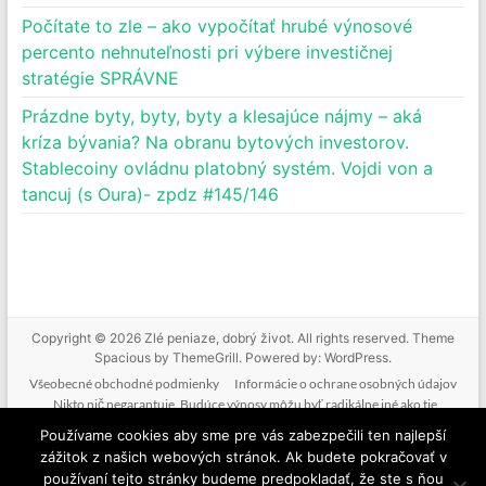
Počítate to zle – ako vypočítať hrubé výnosové
percento nehnuteľnosti pri výbere investičnej
stratégie SPRÁVNE
Prázdne byty, byty, byty a klesajúce nájmy – aká
kríza bývania? Na obranu bytových investorov.
Stablecoiny ovládnu platobný systém. Vojdi von a
tancuj (s Oura)- zpdz #145/146
Copyright © 2026
Zlé peniaze, dobrý život
. All rights reserved. Theme
Spacious
by ThemeGrill. Powered by:
WordPress
.
Všeobecné obchodné podmienky
Informácie o ochrane osobných údajov
Nikto nič negarantuje. Budúce výnosy môžu byť radikálne iné ako tie
doterajšie. Nikto nevie predpovedať budúcnosť. Tak ako nebudeme mať podiel
Používame cookies aby sme pre vás zabezpečili ten najlepší
na vašich ziskoch, nenesieme zodpovednosť ani za vaše straty. Poskytované
zážitok z našich webových stránok. Ak budete pokračovať v
informácie nie sú investičným odporúčaním. Nič z toho, čo je na tejto stránke, v
používaní tejto stránky budeme predpokladať, že ste s ňou