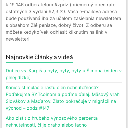
k 19 146 odberateľom #zpdz (priemerný open rate
ostatných 3 vydaní 62,3 %). Vaša e-mailová adresa
bude používaná iba za účelom zasielania newslettera
s obsahom Zlé peniaze, dobrý život. Z odberu sa
môžete kedykoľvek odhlásiť kliknutím na link v
newsletteri.
Najnovšie články a videá
Dubec vs. Karpiš a byty, byty, byty u Šimona (video v
plnej dĺžke)
Koniec stimulácie rastu cien nehnuteľností?
Poďakujme BYTcoinom a poďme ďalej. Mäsový vrah
Slovákov a Maďarov. Zlato pokračuje v migrácii na
východ – zpdz #147
Ako zistiť z hrubého výnosového percenta
nehnuteľnosti, či je draho alebo lacno