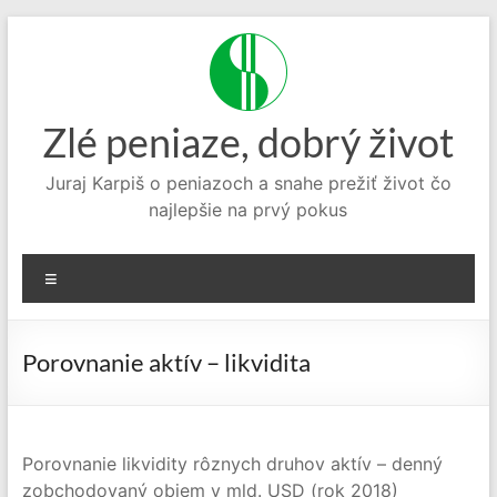
Prejsť
na
obsah
Zlé peniaze, dobrý život
Juraj Karpiš o peniazoch a snahe prežiť život čo
najlepšie na prvý pokus
Menu
Porovnanie aktív – likvidita
Porovnanie likvidity rôznych druhov aktív – denný
zobchodovaný objem v mld. USD (rok 2018)