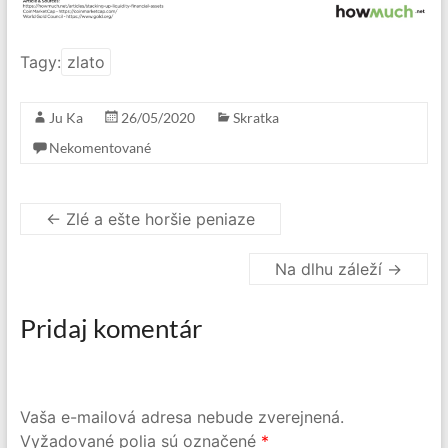
Tagy:
zlato
Ju Ka
26/05/2020
Skratka
Nekomentované
←
Zlé a ešte horšie peniaze
Na dlhu záleží
→
Pridaj komentár
Vaša e-mailová adresa nebude zverejnená.
Vyžadované polia sú označené
*