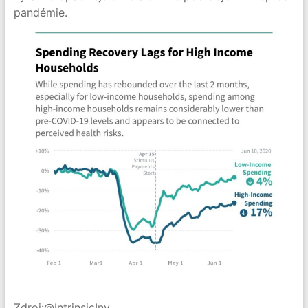
pandémie.
Zdroj:@IntrinsicInv