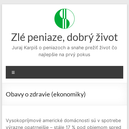
Prejsť
na
obsah
Zlé peniaze, dobrý život
Juraj Karpiš o peniazoch a snahe prežiť život čo
najlepšie na prvý pokus
Menu
Obavy o zdravie (ekonomiky)
Vysokopríjmové americké domácnosti sú v spotrebe
výrazne opatrnejšie – stále 17 % pod objemom spred