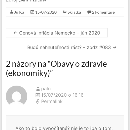
Ju Ka
15/07/2020
Skratka
2 komentáre
←
Cenová inflácia Nemecko – jún 2020
Budú nehnuteľnosti rásť? – zpdz #083
→
2 názory na “
Obavy o zdravie
(ekonomiky)
”
palo
15/07/2020 o 16:16
Permalink
Ako to bolo vypočítané? nie je to iba o tom,