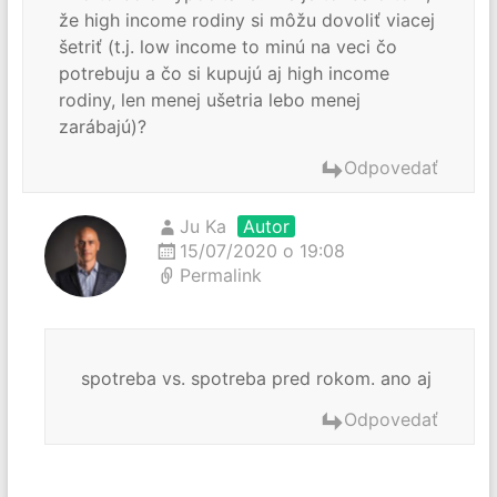
že high income rodiny si môžu dovoliť viacej
šetriť (t.j. low income to minú na veci čo
potrebuju a čo si kupujú aj high income
rodiny, len menej ušetria lebo menej
zarábajú)?
Odpovedať
Ju Ka
Autor
15/07/2020 o 19:08
Permalink
spotreba vs. spotreba pred rokom. ano aj
Odpovedať