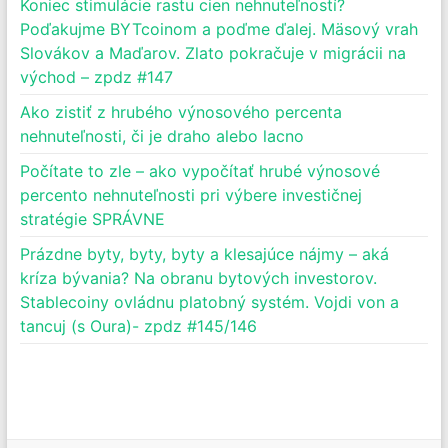
Koniec stimulácie rastu cien nehnuteľností?
Poďakujme BYTcoinom a poďme ďalej. Mäsový vrah
Slovákov a Maďarov. Zlato pokračuje v migrácii na
východ – zpdz #147
Ako zistiť z hrubého výnosového percenta
nehnuteľnosti, či je draho alebo lacno
Počítate to zle – ako vypočítať hrubé výnosové
percento nehnuteľnosti pri výbere investičnej
stratégie SPRÁVNE
Prázdne byty, byty, byty a klesajúce nájmy – aká
kríza bývania? Na obranu bytových investorov.
Stablecoiny ovládnu platobný systém. Vojdi von a
tancuj (s Oura)- zpdz #145/146