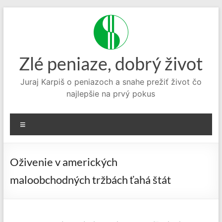
Prejsť
na
obsah
Zlé peniaze, dobrý život
Juraj Karpiš o peniazoch a snahe prežiť život čo
najlepšie na prvý pokus
Menu
Oživenie v amerických
maloobchodných tržbách ťahá štát