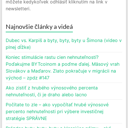
môžete kedykoľvek odhlásiť kliknutím na link v
newsletteri.
Najnovšie články a videá
Dubec vs. Karpiš a byty, byty, byty u Šimona (video v
plnej dĺžke)
Koniec stimulácie rastu cien nehnuteľností?
Poďakujme BYTcoinom a poďme ďalej. Mäsový vrah
Slovákov a Maďarov. Zlato pokračuje v migrácii na
východ – zpdz #147
Ako zistiť z hrubého výnosového percenta
nehnuteľnosti, či je draho alebo lacno
Počítate to zle – ako vypočítať hrubé výnosové
percento nehnuteľnosti pri výbere investičnej
stratégie SPRÁVNE