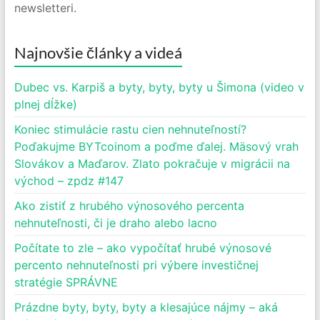
newsletteri.
Najnovšie články a videá
Dubec vs. Karpiš a byty, byty, byty u Šimona (video v
plnej dĺžke)
Koniec stimulácie rastu cien nehnuteľností?
Poďakujme BYTcoinom a poďme ďalej. Mäsový vrah
Slovákov a Maďarov. Zlato pokračuje v migrácii na
východ – zpdz #147
Ako zistiť z hrubého výnosového percenta
nehnuteľnosti, či je draho alebo lacno
Počítate to zle – ako vypočítať hrubé výnosové
percento nehnuteľnosti pri výbere investičnej
stratégie SPRÁVNE
Prázdne byty, byty, byty a klesajúce nájmy – aká