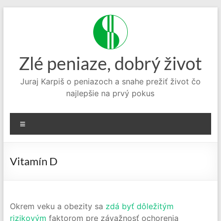
Prejsť
na
obsah
Zlé peniaze, dobrý život
Juraj Karpiš o peniazoch a snahe prežiť život čo
najlepšie na prvý pokus
Menu
Vitamín D
Okrem veku a obezity sa
zdá byť dôležitým
rizikovým
faktorom pre závažnosť ochorenia