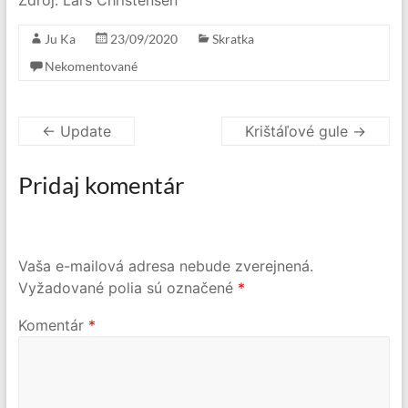
Zdroj: Lars Christensen
Ju Ka
23/09/2020
Skratka
Nekomentované
←
Update
Krištáľové gule
→
Pridaj komentár
Vaša e-mailová adresa nebude zverejnená.
Vyžadované polia sú označené
*
Komentár
*