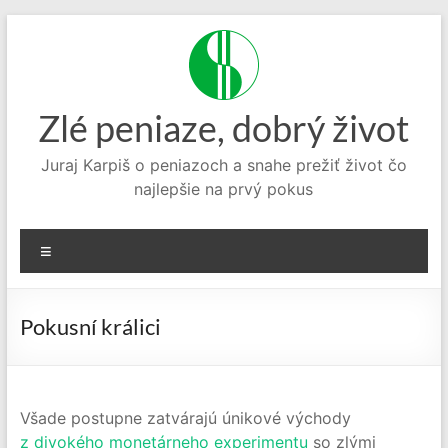
Prejsť
na
obsah
Zlé peniaze, dobrý život
Juraj Karpiš o peniazoch a snahe prežiť život čo
najlepšie na prvý pokus
Menu
Pokusní králici
Všade postupne zatvárajú únikové východy
z divokého monetárneho experimentu
so zlými