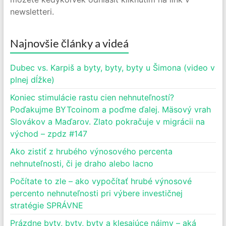
newsletteri.
Najnovšie články a videá
Dubec vs. Karpiš a byty, byty, byty u Šimona (video v
plnej dĺžke)
Koniec stimulácie rastu cien nehnuteľností?
Poďakujme BYTcoinom a poďme ďalej. Mäsový vrah
Slovákov a Maďarov. Zlato pokračuje v migrácii na
východ – zpdz #147
Ako zistiť z hrubého výnosového percenta
nehnuteľnosti, či je draho alebo lacno
Počítate to zle – ako vypočítať hrubé výnosové
percento nehnuteľnosti pri výbere investičnej
stratégie SPRÁVNE
Prázdne byty, byty, byty a klesajúce nájmy – aká