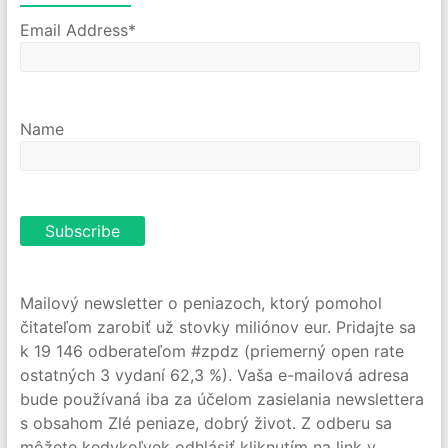
Email Address*
Name
Mailový newsletter o peniazoch, ktorý pomohol
čitateľom zarobiť už stovky miliónov eur. Pridajte sa
k 19 146 odberateľom #zpdz (priemerný open rate
ostatných 3 vydaní 62,3 %). Vaša e-mailová adresa
bude používaná iba za účelom zasielania newslettera
s obsahom Zlé peniaze, dobrý život. Z odberu sa
môžete kedykoľvek odhlásiť kliknutím na link v