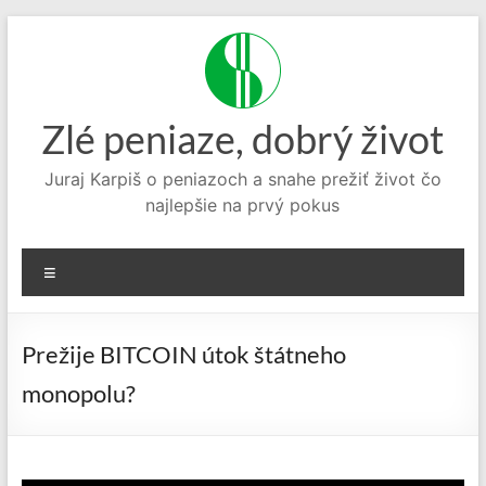
Prejsť
na
obsah
Zlé peniaze, dobrý život
Juraj Karpiš o peniazoch a snahe prežiť život čo
najlepšie na prvý pokus
Menu
Prežije BITCOIN útok štátneho
monopolu?