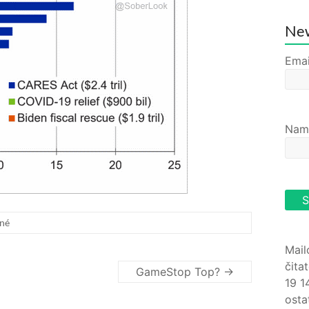
New
Emai
Nam
né
Mail
čita
GameStop Top?
→
19 1
osta