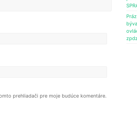
SPR
Práz
býva
ovlá
zpdz
tomto prehliadači pre moje budúce komentáre.