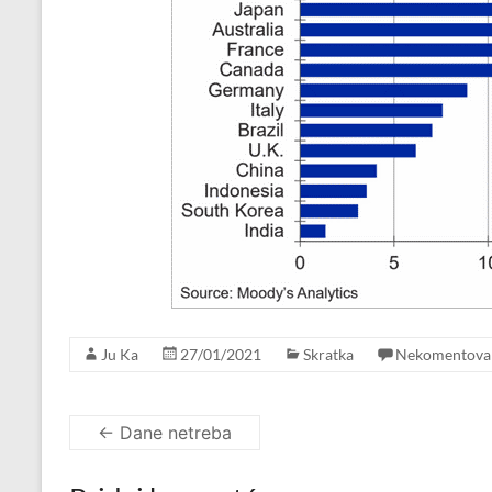
Ju Ka
27/01/2021
Skratka
Nekomentova
←
Dane netreba