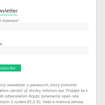
sletter
l Address*
e
ový newsletter o peniazoch, ktorý pomohol
teľom zarobiť už stovky miliónov eur. Pridajte sa k
46 odberateľom #zpdz (priemerný open rate
tných 3 vydaní 62,3 %). Vaša e-mailová adresa