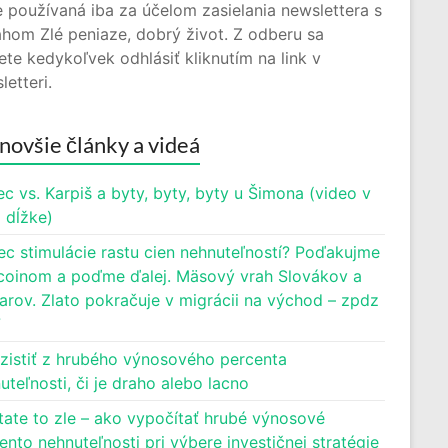
 používaná iba za účelom zasielania newslettera s
hom Zlé peniaze, dobrý život. Z odberu sa
te kedykoľvek odhlásiť kliknutím na link v
letteri.
novšie články a videá
c vs. Karpiš a byty, byty, byty u Šimona (video v
j dĺžke)
ec stimulácie rastu cien nehnuteľností? Poďakujme
oinom a poďme ďalej. Mäsový vrah Slovákov a
rov. Zlato pokračuje v migrácii na východ – zpdz
7
zistiť z hrubého výnosového percenta
uteľnosti, či je draho alebo lacno
tate to zle – ako vypočítať hrubé výnosové
ento nehnuteľnosti pri výbere investičnej stratégie