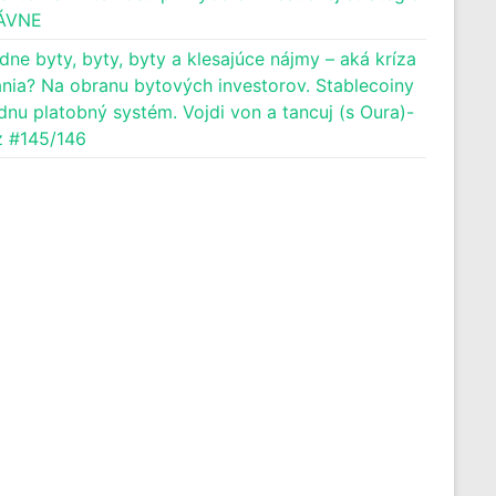
ÁVNE
dne byty, byty, byty a klesajúce nájmy – aká kríza
nia? Na obranu bytových investorov. Stablecoiny
dnu platobný systém. Vojdi von a tancuj (s Oura)-
 #145/146