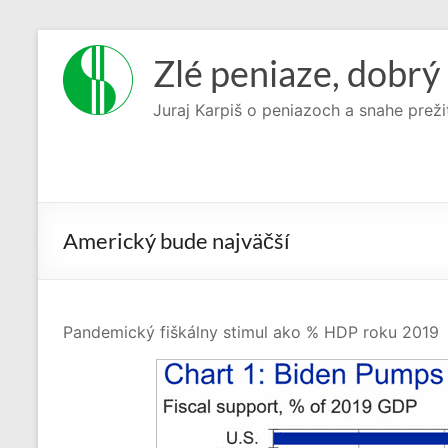
Prejsť
na
Zlé peniaze, dobrý 
obsah
Juraj Karpiš o peniazoch a snahe preži
Americký bude najväčší
Pandemický fiškálny stimul ako % HDP roku 2019