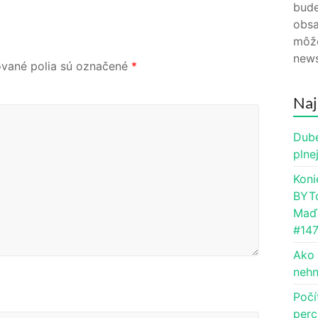
bude
obsa
môže
news
vané polia sú označené
*
Naj
Dube
plne
Koni
BYTc
Maďa
#14
Ako 
nehn
Počí
perc