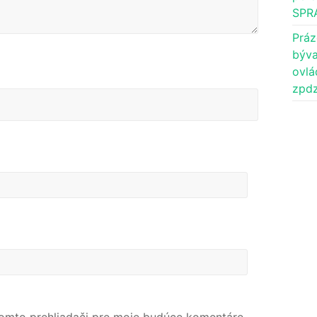
SPR
Práz
býva
ovlá
zpdz