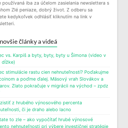
 používaná iba za účelom zasielania newslettera s
hom Zlé peniaze, dobrý život. Z odberu sa
te kedykoľvek odhlásiť kliknutím na link v
letteri.
novšie články a videá
c vs. Karpiš a byty, byty, byty u Šimona (video v
j dĺžke)
ec stimulácie rastu cien nehnuteľností? Poďakujme
oinom a poďme ďalej. Mäsový vrah Slovákov a
rov. Zlato pokračuje v migrácii na východ – zpdz
7
zistiť z hrubého výnosového percenta
uteľnosti, či je draho alebo lacno
tate to zle – ako vypočítať hrubé výnosové
ento nehnuteľnosti pri výbere investičnej stratégie