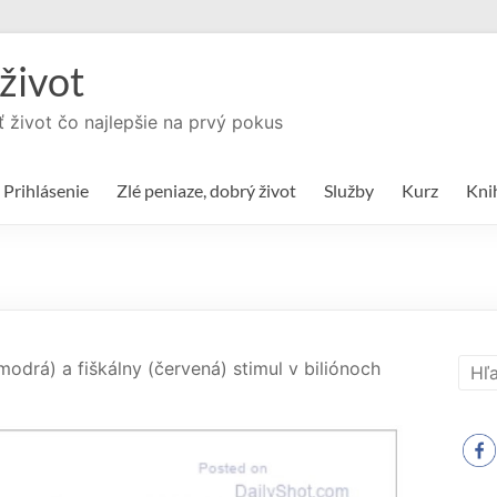
život
ť život čo najlepšie na prvý pokus
Prihlásenie
Zlé peniaze, dobrý život
Služby
Kurz
Kni
drá) a fiškálny (červená) stimul v biliónoch