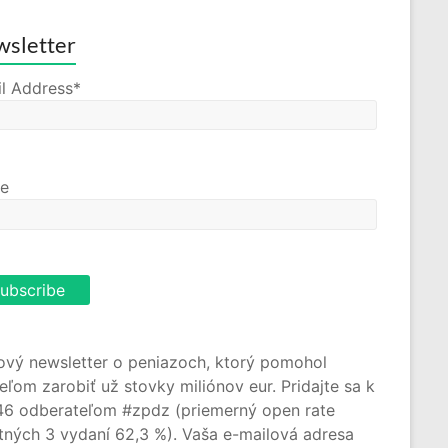
sletter
l Address*
e
ový newsletter o peniazoch, ktorý pomohol
teľom zarobiť už stovky miliónov eur. Pridajte sa k
46 odberateľom #zpdz (priemerný open rate
tných 3 vydaní 62,3 %). Vaša e-mailová adresa