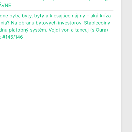
ÁVNE
dne byty, byty, byty a klesajúce nájmy – aká kríza
nia? Na obranu bytových investorov. Stablecoiny
dnu platobný systém. Vojdi von a tancuj (s Oura)-
 #145/146