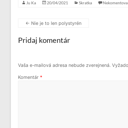
Ju Ka
20/04/2021
Skratka
Nekomentova
←
Nie je to len polystyrén
Pridaj komentár
Vaša e-mailová adresa nebude zverejnená.
Vyžado
Komentár
*