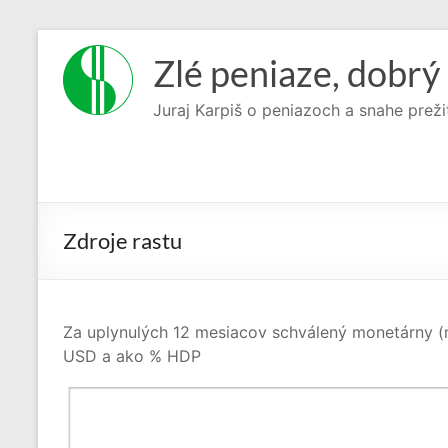
Prejsť
na
Zlé peniaze, dobrý 
obsah
Juraj Karpiš o peniazoch a snahe preži
Zdroje rastu
Za uplynulých 12 mesiacov schválený monetárny (mo
USD a ako % HDP