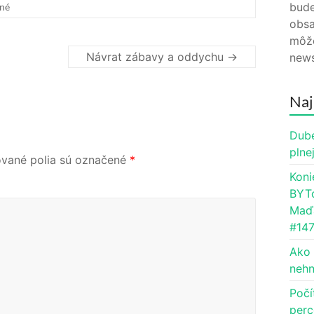
bude
né
obsa
môže
Návrat zábavy a oddychu
→
news
Naj
Dube
plne
vané polia sú označené
*
Koni
BYTc
Maďa
#14
Ako 
nehn
Počí
perc