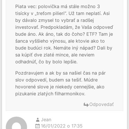
Piata vec: polovička má stále možno 3
tisícky v „treťom pilieri“. Už tam neplatí. Asi
by dávalo zmysel to vybrať a radšej
investovať. Predpokladám, že Vaša odpoveď
bude áno. Ak áno, tak do čoho? ETF? Tam je
šanca vyššieho výnosu, ale ktovie ako to
bude budúci rok. Nemáte iný nápad? Dali by
sa kúpiť dve zlaté mince, ale neviem
odhadnúť, čo by bolo lepšie.
Pozdravujem a ak by sa našiel čas na pár
slov odpovedí, budem sa tešiť. Múdre
hovorené slove je niekedy cennejšie, ako
pizukanie zlatých filharmonikov.
Odpovedať
Jean
16/01/2022 o 17:35