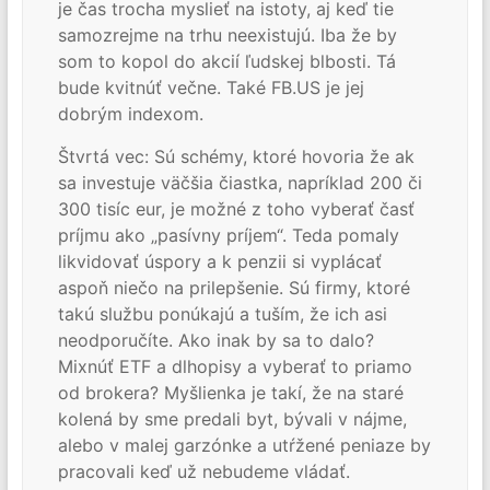
je čas trocha myslieť na istoty, aj keď tie
samozrejme na trhu neexistujú. Iba že by
som to kopol do akcií ľudskej blbosti. Tá
bude kvitnúť večne. Také FB.US je jej
dobrým indexom.
Štvrtá vec: Sú schémy, ktoré hovoria že ak
sa investuje väčšia čiastka, napríklad 200 či
300 tisíc eur, je možné z toho vyberať časť
príjmu ako „pasívny príjem“. Teda pomaly
likvidovať úspory a k penzii si vyplácať
aspoň niečo na prilepšenie. Sú firmy, ktoré
takú službu ponúkajú a tuším, že ich asi
neodporučíte. Ako inak by sa to dalo?
Mixnúť ETF a dlhopisy a vyberať to priamo
od brokera? Myšlienka je takí, že na staré
kolená by sme predali byt, bývali v nájme,
alebo v malej garzónke a utŕžené peniaze by
pracovali keď už nebudeme vládať.