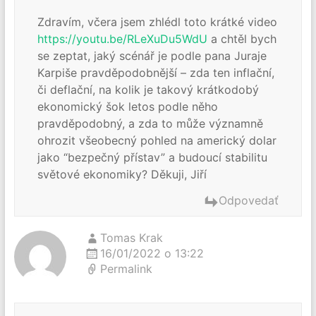
Zdravím, včera jsem zhlédl toto krátké video
https://youtu.be/RLeXuDu5WdU
a chtěl bych
se zeptat, jaký scénář je podle pana Juraje
Karpiše pravděpodobnější – zda ten inflační,
či deflační, na kolik je takový krátkodobý
ekonomický šok letos podle něho
pravděpodobný, a zda to může významně
ohrozit všeobecný pohled na americký dolar
jako “bezpečný přístav” a budoucí stabilitu
světové ekonomiky? Děkuji, Jiří
Odpovedať
Tomas Krak
16/01/2022 o 13:22
Permalink