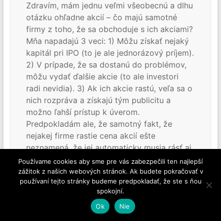
Zdravím, mám jednu veľmi všeobecnú a dlhu
otázku ohľadne akcií – čo majú samotné
firmy z toho, že sa obchoduje s ich akciami?
Mňa napadajú 3 veci: 1) Môžu získať nejaký
kapitál pri IPO (to je ale jednorázový príjem).
2) V prípade, že sa dostanú do problémov,
môžu vydať ďalšie akcie (to ale investori
radi nevidia). 3) Ak ich akcie rastú, veľa sa o
nich rozpráva a získajú tým publicitu a
možno ľahší prístup k úverom.
Predpokladám ale, že samotný fakt, že
nejakej firme rastie cena akcií ešte
neznamená, že jej automaticky musia rásť aj
príjmy, alebo sa mýlim?
Používame cookies aby sme pre vás zabezpečili ten najlepší
zážitok z našich webových stránok. Ak budete pokračovať v
Odpovedať
používaní tejto stránky budeme predpokladať, že ste s ňou
spokojní.
Dávid
Ok
Nie
16/01/2022 o 19:39