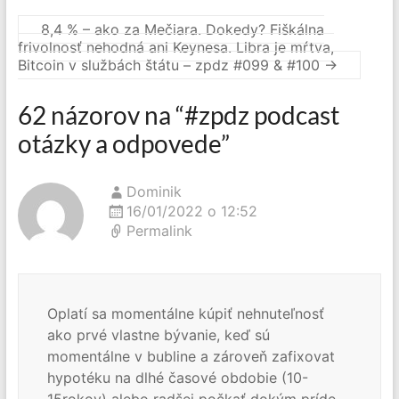
8,4 % – ako za Mečiara. Dokedy? Fiškálna
frivolnosť nehodná ani Keynesa. Libra je mŕtva,
Bitcoin v službách štátu – zpdz #099 & #100
→
62 názorov na “
#zpdz podcast
otázky a odpovede
”
Dominik
16/01/2022 o 12:52
Permalink
Oplatí sa momentálne kúpiť nehnuteľnosť
ako prvé vlastne bývanie, keď sú
momentálne v bubline a zároveň zafixovat
hypotéku na dlhé časové obdobie (10-
15rokov) alebo radšej počkať dokým príde