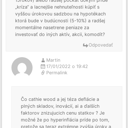
„kríza“ a lacnejšie nehnuteľnosti kúpiť s
vyššou úrokovou sadzbou na hypotékach
ktorá bude v budúcnosti (5-10%) a radšej
momentálne nasetrene peniaze za
investovať do iných aktív, akcii, komodít?
Odpovedať
Martin
17/01/2022 o 19:42
Permalink
Čo cathie wood a jej téza deflácie a
plných skladov, inovácií, ai a ďalších
faktorov znizujucich cenu statkov ? Je
možné že po hyperinflácia príde po tom,
pretože sa teraz extrémne zvýšia úroky a