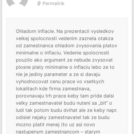
Permalink
Ohladom inflacie. Na prezentacii vysledkov
velkej spolocnosti vedenim zaznela otakza
od zamestnanca ohladom zvysovania platov
minimalne o inflaciu. Vedenie spolocnosti
pouzilo ako argument ze nebude zvysovat
plosne platy minimalne o inflaciu lebo ze to
nie je jediny parameter a ze si davaju
vyhodnocovat cenu prace vo vsetkych
lokalitach kde firma zamestnava,
porovnavaju trh prace keby tam pride dalsi
velky zamestnavatel budu nuteni sa „bit“ o
ludi tak potom budu dvihat ale ze keby napr.
odisiel nejaky zamestnavatel tak ze budu
mozno platit menej (to uz asi novo
nastupenym zamestnancom – starym