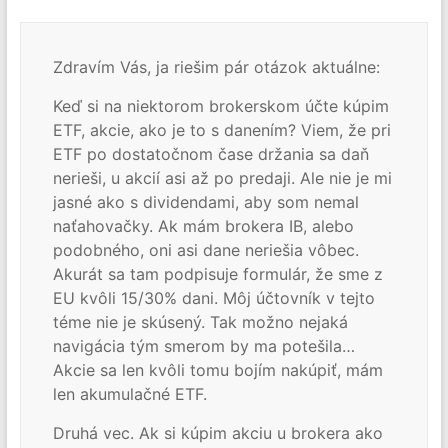
Zdravím Vás, ja riešim pár otázok aktuálne:
Keď si na niektorom brokerskom účte kúpim
ETF, akcie, ako je to s danením? Viem, že pri
ETF po dostatočnom čase držania sa daň
nerieši, u akcií asi až po predaji. Ale nie je mi
jasné ako s dividendami, aby som nemal
naťahovačky. Ak mám brokera IB, alebo
podobného, oni asi dane neriešia vôbec.
Akurát sa tam podpisuje formulár, že sme z
EU kvôli 15/30% dani. Môj účtovník v tejto
téme nie je skúsený. Tak možno nejaká
navigácia tým smerom by ma potešila…
Akcie sa len kvôli tomu bojím nakúpiť, mám
len akumulačné ETF.
Druhá vec. Ak si kúpim akciu u brokera ako