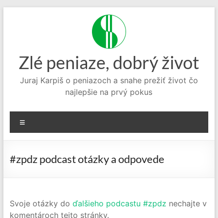
Prejsť
na
obsah
Zlé peniaze, dobrý život
Juraj Karpiš o peniazoch a snahe prežiť život čo
najlepšie na prvý pokus
Menu
#zpdz podcast otázky a odpovede
Svoje otázky do
ďalšieho podcastu #zpdz
nechajte v
komentároch tejto stránky.