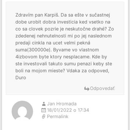
Zdravím pan Karpiš. Da sa ešte v sučastnej
dobe urobit dobra investicia ked vsetko na
co sa clovek pozrie je neskutočne drahé? Zo
zdedenej nehnutelnosti mi po jej naslednom
predaji cinkla na ucet velmi pekná
suma(300000e). Byvame vo vlastnom
4izbovom byte ktory nesplacame. Kde by
ste investovali takuto sumu penazi keby ste
boli na mojom mieste? Vdaka za odpoved,
Duro
Odpovedať
Jan Hromada
18/01/2022 o 17:34
Permalink