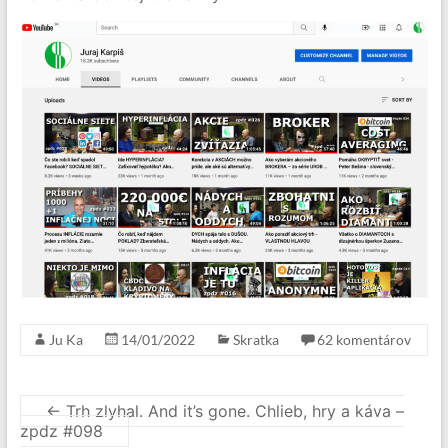
Ju Ka
14/01/2022
Skratka
62 komentárov
←
Trh zlyhal. And it’s gone. Chlieb, hry a káva –
zpdz #098