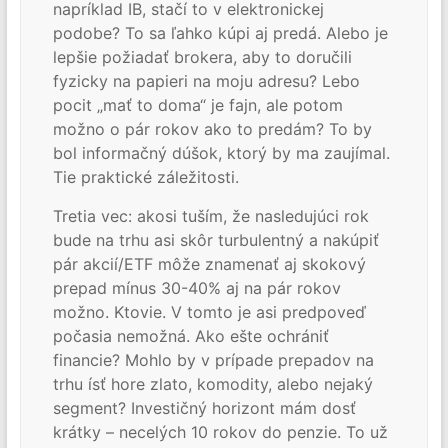
napríklad IB, stačí to v elektronickej
podobe? To sa ľahko kúpi aj predá. Alebo je
lepšie požiadať brokera, aby to doručili
fyzicky na papieri na moju adresu? Lebo
pocit „mať to doma“ je fajn, ale potom
možno o pár rokov ako to predám? To by
bol informačný dúšok, ktorý by ma zaujímal.
Tie praktické záležitosti.
Tretia vec: akosi tuším, že nasledujúci rok
bude na trhu asi skôr turbulentný a nakúpiť
pár akcií/ETF môže znamenať aj skokový
prepad mínus 30-40% aj na pár rokov
možno. Ktovie. V tomto je asi predpoveď
počasia nemožná. Ako ešte ochrániť
financie? Mohlo by v prípade prepadov na
trhu ísť hore zlato, komodity, alebo nejaký
segment? Investičný horizont mám dosť
krátky – necelých 10 rokov do penzie. To už