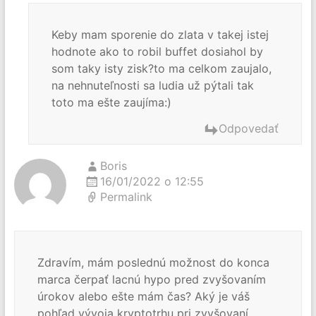
Keby mam sporenie do zlata v takej istej
hodnote ako to robil buffet dosiahol by
som taky isty zisk?to ma celkom zaujalo,
na nehnuteľnosti sa ludia už pýtali tak
toto ma ešte zaujíma:)
Odpovedať
Boris
16/01/2022 o 12:55
Permalink
Zdravím, mám poslednú možnost do konca
marca čerpať lacnú hypo pred zvyšovaním
úrokov alebo ešte mám čas? Aký je váš
pohľad vývoja kryptotrhu pri zvyšovaní