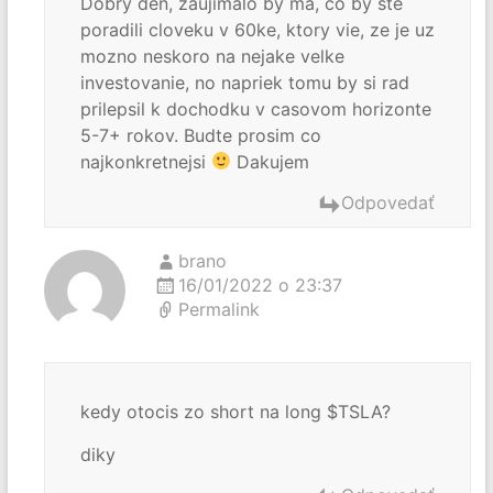
Dobry den, zaujimalo by ma, co by ste
poradili cloveku v 60ke, ktory vie, ze je uz
mozno neskoro na nejake velke
investovanie, no napriek tomu by si rad
prilepsil k dochodku v casovom horizonte
5-7+ rokov. Budte prosim co
najkonkretnejsi
Dakujem
Odpovedať
brano
16/01/2022 o 23:37
Permalink
kedy otocis zo short na long $TSLA?
diky