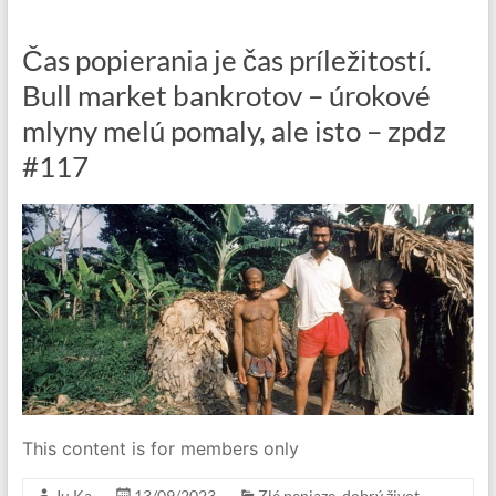
Čas popierania je čas príležitostí.
Bull market bankrotov – úrokové
mlyny melú pomaly, ale isto – zpdz
#117
This content is for members only
Ju Ka
13/09/2023
Zlé peniaze, dobrý život