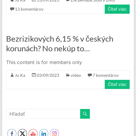
13 komentárov
Čítať viac
Bezrizikových 6,15 % v českých
korunách? No nekúp to…
This content is for members only
Ju Ka
03/09/2023
video
7 komentárov
Čítať viac