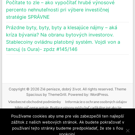
Počítate to zle – ako vypočítať hrubé výnosové
percento nehnuteľnosti pri výbere investičnej
stratégie SPRÁVNE
Prázdne byty, byty, byty a klesajúce nájmy – aká
kríza bývania? Na obranu bytových investorov.
Stablecoiny ovládnu platobný systém. Vojdi von a
tancuj (s Oura)- zpdz #145/146
Copyright © 2026
Zlé peniaze, dobrý život
. All rights reserved. Theme
Spacious
by ThemeGrill. Powered by:
WordPress
.
Všeobecné obchodné podmienky
Informácie o ochrane osobných údajov
Nikto nič negarantuje. Budúce výnosy môžu byť radikálne iné ako tie
doterajšie. Nikto nevie predpovedať budúcnosť. Tak ako nebudeme mať podiel
Používame cookies aby sme pre vás zabezpečili ten najlepší
na vašich ziskoch, nenesieme zodpovednosť ani za vaše straty. Poskytované
zážitok z našich webových stránok. Ak budete pokračovať v
informácie nie sú investičným odporúčaním. Nič z toho, čo je na tejto stránke, v
používaní tejto stránky budeme predpokladať, že ste s ňou
mailoch, v produktoch alebo službách nie je žiadnou formou finančného
spokojní.