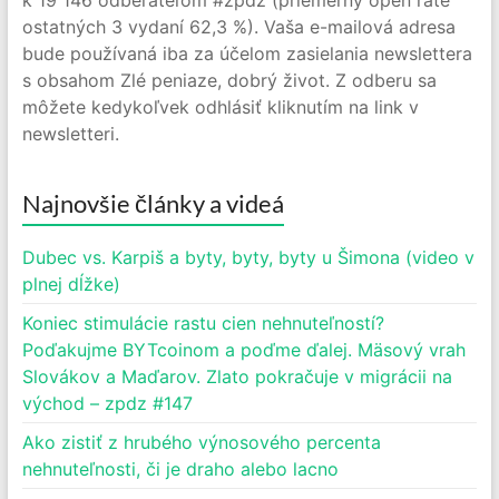
k 19 146 odberateľom #zpdz (priemerný open rate
ostatných 3 vydaní 62,3 %). Vaša e-mailová adresa
bude používaná iba za účelom zasielania newslettera
s obsahom Zlé peniaze, dobrý život. Z odberu sa
môžete kedykoľvek odhlásiť kliknutím na link v
newsletteri.
Najnovšie články a videá
Dubec vs. Karpiš a byty, byty, byty u Šimona (video v
plnej dĺžke)
Koniec stimulácie rastu cien nehnuteľností?
Poďakujme BYTcoinom a poďme ďalej. Mäsový vrah
Slovákov a Maďarov. Zlato pokračuje v migrácii na
východ – zpdz #147
Ako zistiť z hrubého výnosového percenta
nehnuteľnosti, či je draho alebo lacno