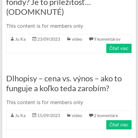
fondy? Je to príležitosť…
(ODOMKNUTÉ)
This content is for members only
Ju Ka
23/09/2023
video
9 komentárov
Čítať viac
Dlhopisy – cena vs. výnos – ako to
funguje a koľko teda zarobím?
This content is for members only
Ju Ka
15/09/2023
video
2 komentáre
Čítať viac