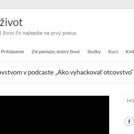
život
ť život čo najlepšie na prvý pokus
Prihlásenie
Zlé peniaze, dobrý život
Služby
Kurz
Kni
čovstvom v podcaste „Ako vyhackovať otcovstvo“