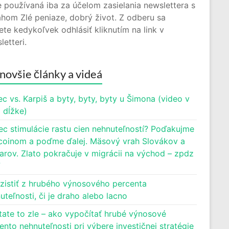
 používaná iba za účelom zasielania newslettera s
hom Zlé peniaze, dobrý život. Z odberu sa
te kedykoľvek odhlásiť kliknutím na link v
letteri.
novšie články a videá
c vs. Karpiš a byty, byty, byty u Šimona (video v
j dĺžke)
ec stimulácie rastu cien nehnuteľností? Poďakujme
oinom a poďme ďalej. Mäsový vrah Slovákov a
rov. Zlato pokračuje v migrácii na východ – zpdz
7
zistiť z hrubého výnosového percenta
uteľnosti, či je draho alebo lacno
tate to zle – ako vypočítať hrubé výnosové
ento nehnuteľnosti pri výbere investičnej stratégie