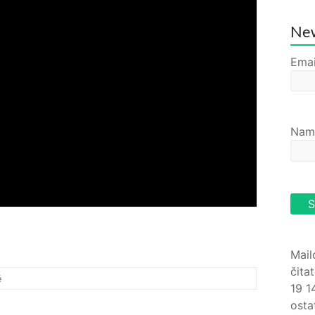
New
Emai
Nam
Mail
čita
é
19 1
osta