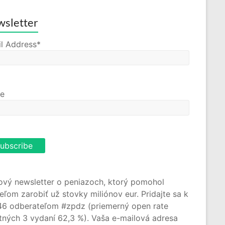
sletter
l Address*
e
ový newsletter o peniazoch, ktorý pomohol
teľom zarobiť už stovky miliónov eur. Pridajte sa k
46 odberateľom #zpdz (priemerný open rate
tných 3 vydaní 62,3 %). Vaša e-mailová adresa