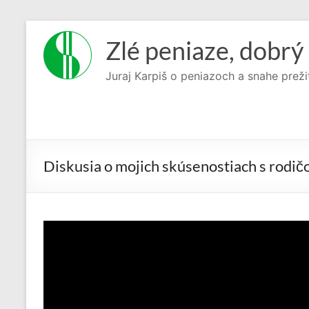
Prejsť
na
Zlé peniaze, dobrý 
obsah
Juraj Karpiš o peniazoch a snahe preži
Diskusia o mojich skúsenostiach s rodi