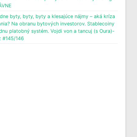
ÁVNE
dne byty, byty, byty a klesajúce nájmy – aká kríza
nia? Na obranu bytových investorov. Stablecoiny
dnu platobný systém. Vojdi von a tancuj (s Oura)-
 #145/146