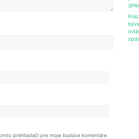
SPR
Práz
býva
ovlá
zpdz
tomto prehliadači pre moje budúce komentáre.