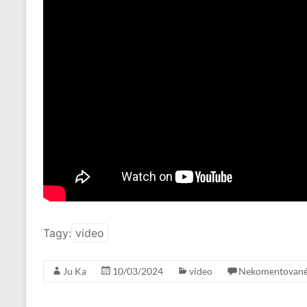
Tagy:
video
Ju Ka
10/03/2024
video
Nekomentovan