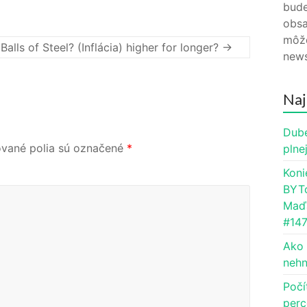
bude
obsa
môže
lls of Steel? (Inflácia) higher for longer?
→
news
Naj
Dube
vané polia sú označené
*
plne
Koni
BYTc
Maďa
#14
Ako 
nehn
Počí
perc