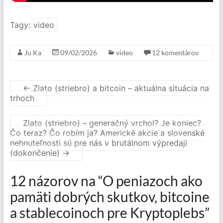
Tagy:
video
Ju Ka
09/02/2026
video
12 komentárov
←
Zlato (striebro) a bitcoin – aktuálna situácia na
trhoch
Zlato (striebro) – generačný vrchol? Je koniec?
Čo teraz? Čo robím ja? Americké akcie a slovenské
nehnuteľnosti sú pre nás v brutálnom výpredaji
(dokončenie)
→
12 názorov na “
O peniazoch ako
pamäti dobrých skutkov, bitcoine
a stablecoinoch pre Kryptoplebs
”