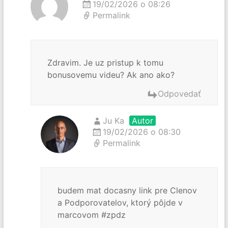
19/02/2026 o 08:26
Permalink
Zdravim. Je uz pristup k tomu
bonusovemu videu? Ak ano ako?
Odpovedať
Ju Ka
Autor
19/02/2026 o 08:30
Permalink
budem mat docasny link pre Clenov
a Podporovatelov, ktorý pôjde v
marcovom #zpdz