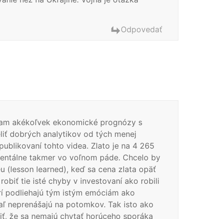
Odpovedať
čítam akékoľvek ekonomické prognózy s
iť dobrých analytikov od tých menej
 publikovaní tohto videa. Zlato je na 4 265
mentálne takmer vo voľnom páde. Chcelo by
 (lesson learned), keď sa cena zlata opäť
 robiť tie isté chyby v investovaní ako robili
orí podliehajú tým istým emóciám ako
iaľ neprenášajú na potomkov. Tak isto ako
čiť, že sa nemajú chytať horúceho sporáka