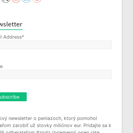
sletter
l Address*
e
ový newsletter o peniazoch, ktorý pomohol
teľom zarobiť už stovky miliónov eur. Pridajte sa k
46 odberateľom #zpdz (priemerný open rate