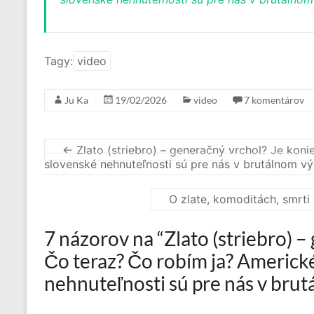
Tagy:
video
Ju Ka
19/02/2026
video
7 komentárov
←
Zlato (striebro) – generačný vrchol? Je koni
slovenské nehnuteľnosti sú pre nás v brutálnom vý
O zlate, komoditách, smrti
7 názorov na “
Zlato (striebro) 
Čo teraz? Čo robím ja? Americké
nehnuteľnosti sú pre nás v brut