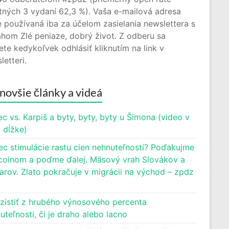
tných 3 vydaní 62,3 %). Vaša e-mailová adresa
 používaná iba za účelom zasielania newslettera s
hom Zlé peniaze, dobrý život. Z odberu sa
te kedykoľvek odhlásiť kliknutím na link v
letteri.
novšie články a videá
c vs. Karpiš a byty, byty, byty u Šimona (video v
j dĺžke)
ec stimulácie rastu cien nehnuteľností? Poďakujme
oinom a poďme ďalej. Mäsový vrah Slovákov a
rov. Zlato pokračuje v migrácii na východ – zpdz
7
zistiť z hrubého výnosového percenta
uteľnosti, či je draho alebo lacno