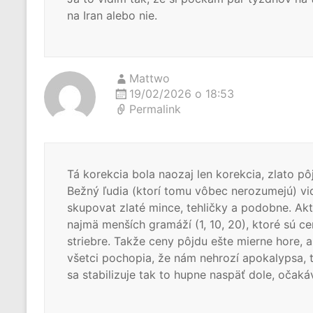
na Iran alebo nie.
Mattwo
19/02/2026 o 18:53
Permalink
Tá korekcia bola naozaj len korekcia, zlato pô
Bežný ľudia (ktorí tomu vôbec nerozumejú) vide
skupovat zlaté mince, tehličky a podobne. Akt
najmä menších gramáží (1, 10, 20), ktoré sú ce
striebre. Takže ceny pôjdu ešte mierne hore, 
všetci pochopia, že nám nehrozí apokalypsa, t
sa stabilizuje tak to hupne naspäť dole, oč