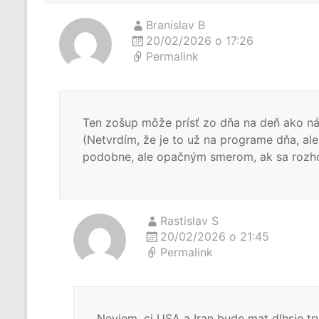
Branislav B
20/02/2026 o 17:26
Permalink
Ten zošup môže prísť zo dňa na deň ako náh
(Netvrdím, že je to už na programe dňa, ale 
podobne, ale opačným smerom, ak sa rozhorí 
Rastislav S
20/02/2026 o 21:45
Permalink
Neviem, ci USA a Iran bude mat dlhsie tr