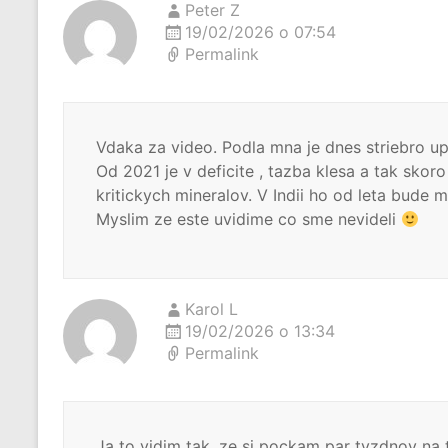
Peter Z
19/02/2026 o 07:54
Permalink
Vdaka za video. Podla mna je dnes striebro u
Od 2021 je v deficite , tazba klesa a tak skoro
kritickych mineralov. V Indii ho od leta bude
Myslim ze este uvidime co sme nevideli
Karol L
19/02/2026 o 13:34
Permalink
Ja to vidim tak, ze si pockam par tyzdnov na 