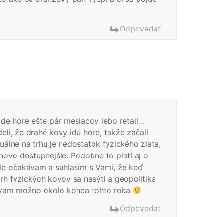
Odpovedať
jde hore ešte pár mesiacov lebo retail…
li, že drahé kovy idú hore, takže začali
uálne na trhu je nedostatok fyzického zlata,
novo dostupnejšie. Podobne to platí aj o
ale očakávam a súhlasím s Vami, že keď
rh fyzických kovov sa nasýti a geopolitika
akávam možno okolo konca tohto roka
Odpovedať