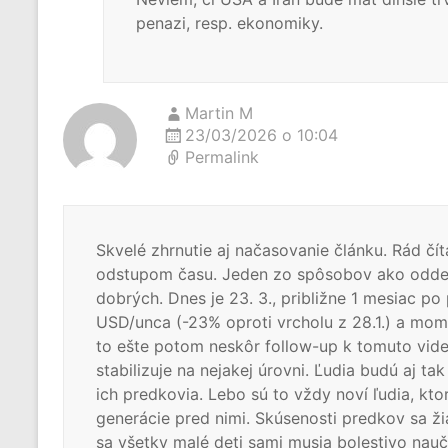
penazi, resp. ekonomiky.
Martin M
23/03/2026 o 10:04
Permalink
Skvelé zhrnutie aj načasovanie článku. Rád 
odstupom času. Jeden zo spôsobov ako oddel
dobrých. Dnes je 23. 3., približne 1 mesiac po
USD/unca (-23% oproti vrcholu z 28.1.) a mo
to ešte potom neskôr follow-up k tomuto videu
stabilizuje na nejakej úrovni. Ľudia budú aj tak
ich predkovia. Lebo sú to vždy noví ľudia, kt
generácie pred nimi. Skúsenosti predkov sa ž
sa všetky malé deti sami musia bolestivo nau