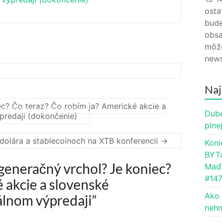
osta
bude
obsa
môže
news
Naj
ec? Čo teraz? Čo robím ja? Americké akcie a
Dube
predaji (dokončenie)
plne
 dolára a stablecoinoch na XTB konferencii
→
Koni
BYTc
– generačný vrchol? Je koniec?
Maďa
#14
 akcie a slovenské
Ako 
álnom výpredaji
”
nehn