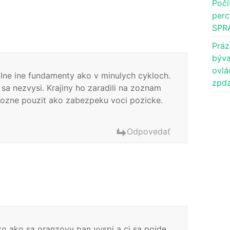
Počí
perc
SPR
Práz
býva
ovlá
plne ine fundamenty ako v minulych cykloch.
zpdz
 sa nezvysi. Krajiny ho zaradili na zoznam
 mozne pouzit ako zabezpeku voci pozicke.
Odpovedať
to ako sa oranzovy pan vyspi a ci sa pojde