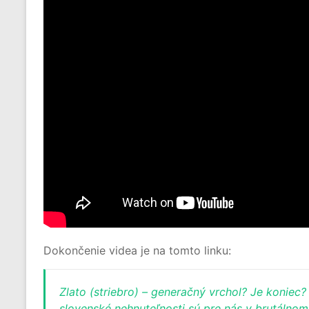
Dokončenie videa je na tomto linku:
Zlato (striebro) – generačný vrchol? Je koniec
slovenské nehnuteľnosti sú pre nás v brutálnom