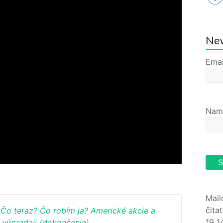
New
Emai
Nam
Mail
čita
? Čo teraz? Čo robím ja? Americké akcie a
19 1
 výpredaji (dokončenie)