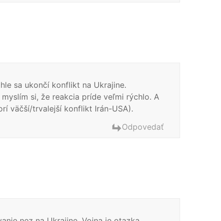
le sa ukončí konflikt na Ukrajine.
myslím si, že reakcia príde veľmi rýchlo. A
väčší/trvalejší konflikt Irán-USA).
Odpovedať
vanie nez na Ukrajine. Vojna je otazka