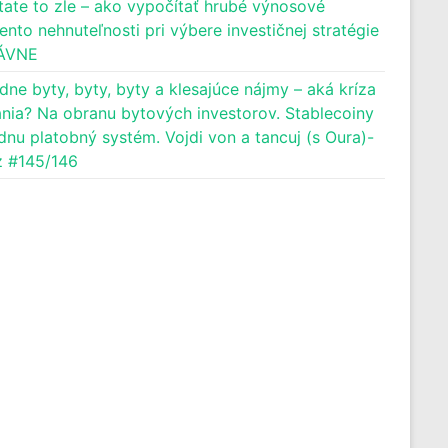
tate to zle – ako vypočítať hrubé výnosové
ento nehnuteľnosti pri výbere investičnej stratégie
ÁVNE
dne byty, byty, byty a klesajúce nájmy – aká kríza
nia? Na obranu bytových investorov. Stablecoiny
dnu platobný systém. Vojdi von a tancuj (s Oura)-
 #145/146