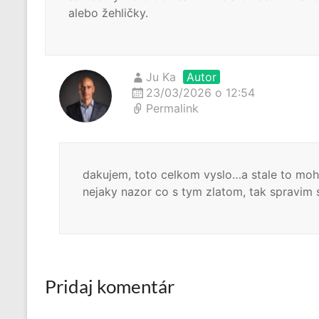
alebo žehličky.
Ju Ka
Autor
23/03/2026 o 12:54
Permalink
dakujem, toto celkom vyslo…a stale to mo
nejaky nazor co s tym zlatom, tak spravim 
Pridaj komentár