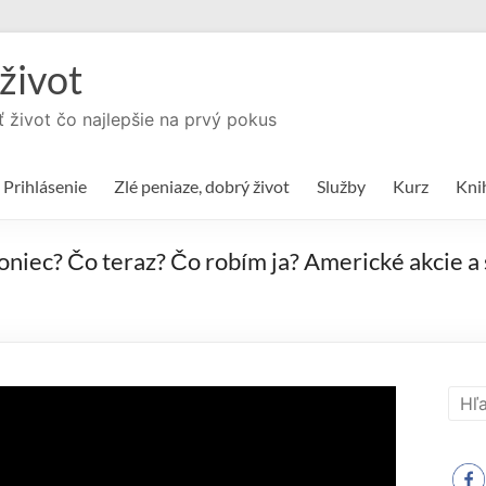
život
ť život čo najlepšie na prvý pokus
Prihlásenie
Zlé peniaze, dobrý život
Služby
Kurz
Kni
koniec? Čo teraz? Čo robím ja? Americké akcie a