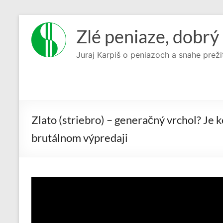
Prejsť
na
Zlé peniaze, dobrý 
obsah
Juraj Karpiš o peniazoch a snahe preži
Zlato (striebro) – generačný vrchol? Je 
brutálnom výpredaji