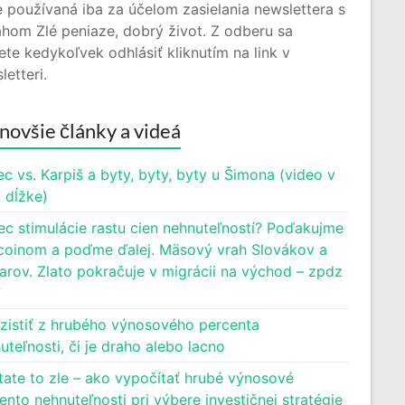
 používaná iba za účelom zasielania newslettera s
hom Zlé peniaze, dobrý život. Z odberu sa
te kedykoľvek odhlásiť kliknutím na link v
letteri.
novšie články a videá
c vs. Karpiš a byty, byty, byty u Šimona (video v
j dĺžke)
ec stimulácie rastu cien nehnuteľností? Poďakujme
oinom a poďme ďalej. Mäsový vrah Slovákov a
rov. Zlato pokračuje v migrácii na východ – zpdz
7
zistiť z hrubého výnosového percenta
uteľnosti, či je draho alebo lacno
tate to zle – ako vypočítať hrubé výnosové
ento nehnuteľnosti pri výbere investičnej stratégie