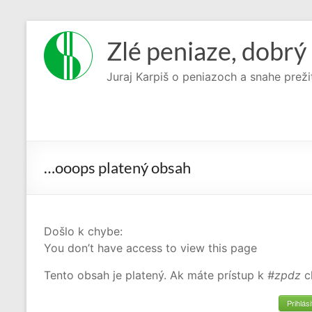
Prejsť
na
Zlé peniaze, dobrý 
obsah
Juraj Karpiš o peniazoch a snahe preži
…ooops platený obsah
Došlo k chybe:
You don’t have access to view this page
Tento obsah je platený. Ak máte prístup k
#zpdz
c
Prihlási