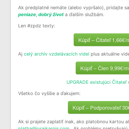
Ak predplatné nemáte (alebo vypršalo), pridajte sa
peniaze, dobrý život
a ďalším službám.
Len #zpdz texty:
Kúpiť – Čitateľ 1,66€
Aj
celý archív vzdelávacích videí
plus aktuálne vid
Kúpiť – Člen 9,99€/
UPGRADE existujúci Čitateľ 
Všetko čo vyššie a ďakujem:
Kúpiť – Podporovateľ 3
Ak si prajete zaplatiť inak, ako platobnou kartou 
platba@jurajkarpis.com
. Ak problémy pretrvávajú