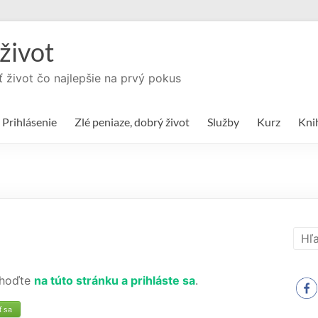
život
ť život čo najlepšie na prvý pokus
Prihlásenie
Zlé peniaze, dobrý život
Služby
Kurz
Kni
hoďte
na túto stránku a prihláste sa
.
ť sa