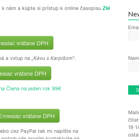
 k nám a kúpte si prístup k online časopisu
Zlé
New
Emai
/mesiac vrátane DPH
eá a vstup na
„Kávu s Karpišom“
:
Nam
mesiac vrátane DPH
na Člena na jeden rok 99€
Mail
0€/mesiac vrátane DPH
čita
19 1
alebo cez PayPal tak mi napíšte na
osta
, potom nás prosím kontaktujte na