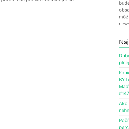
bude
obsa
môže
news
Naj
Dube
plne
Koni
BYTc
Maďa
#14
Ako 
nehn
Počí
perc