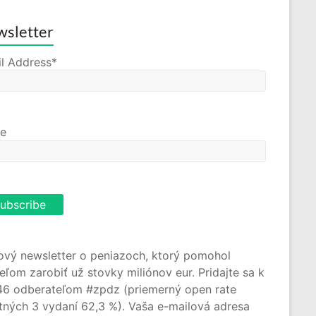
sletter
l Address*
e
ový newsletter o peniazoch, ktorý pomohol
teľom zarobiť už stovky miliónov eur. Pridajte sa k
46 odberateľom #zpdz (priemerný open rate
tných 3 vydaní 62,3 %). Vaša e-mailová adresa