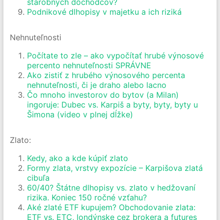
starobných dôchodcov?
Podnikové dlhopisy v majetku a ich riziká
Nehnuteľnosti
Počítate to zle – ako vypočítať hrubé výnosové
percento nehnuteľnosti SPRÁVNE
Ako zistiť z hrubého výnosového percenta
nehnuteľnosti, či je draho alebo lacno
Čo mnoho investorov do bytov (a Milan)
ingoruje: Dubec vs. Karpiš a byty, byty, byty u
Šimona (video v plnej dĺžke)
Zlato:
Kedy, ako a kde kúpiť zlato
Formy zlata, vrstvy expozície – Karpišova zlatá
cibuľa
60/40? Štátne dlhopisy vs. zlato v hedžovaní
rizika. Koniec 150 ročné vzťahu?
Aké zlaté ETF kupujem? Obchodovanie zlata:
ETF vs. ETC, londýnske cez brokera a futures