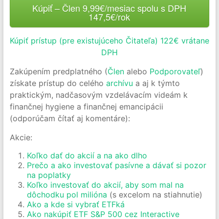
Kúpiť – Člen 9,99€/mesiac spolu s DPH
147,5€/rok
Kúpiť prístup (pre existujúceho Čitateľa) 122€ vrátane
DPH
Zakúpením predplatného (
Člen
alebo
Podporovateľ
)
získate prístup do celého
archívu
a aj k týmto
praktickým, nadčasovým vzdelávacím videám k
finančnej hygiene a finančnej emancipácii
(odporúčam čítať aj komentáre):
Akcie:
Koľko dať do akcií a na ako dlho
Prečo a ako investovať pasívne a dávať si pozor
na poplatky
Koľko investovať do akcií, aby som mal na
dôchodku pol milióna
(s excelom na stiahnutie)
Ako a kde si vybrať ETFká
Ako nakúpiť ETF S&P 500 cez Interactive