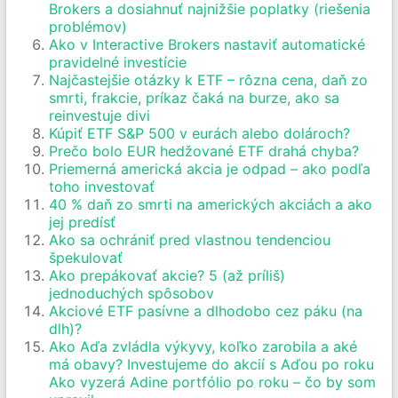
Brokers a dosiahnuť najnižšie poplatky (riešenia
problémov)
Ako v Interactive Brokers nastaviť automatické
pravidelné investície
Najčastejšie otázky k ETF – rôzna cena, daň zo
smrti, frakcie, príkaz čaká na burze, ako sa
reinvestuje divi
Kúpiť ETF S&P 500 v eurách alebo dolároch?
Prečo bolo EUR hedžované ETF drahá chyba?
Priemerná americká akcia je odpad – ako podľa
toho investovať
40 % daň zo smrti na amerických akciách a ako
jej predísť
Ako sa ochrániť pred vlastnou tendenciou
špekulovať
Ako prepákovať akcie? 5 (až príliš)
jednoduchých spôsobov
Akciové ETF pasívne a dlhodobo cez páku (na
dlh)?
Ako Aďa zvládla výkyvy, koľko zarobila a aké
má obavy? Investujeme do akcií s Aďou po roku
Ako vyzerá Adine portfólio po roku – čo by som