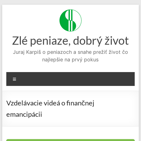
Prejsť
na
obsah
Zlé peniaze, dobrý život
Juraj Karpiš o peniazoch a snahe prežiť život čo
najlepšie na prvý pokus
Menu
Vzdelávacie videá o finančnej
emancipácii