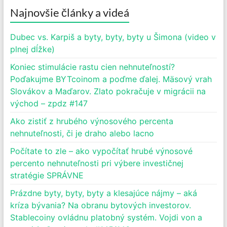
Najnovšie články a videá
Dubec vs. Karpiš a byty, byty, byty u Šimona (video v
plnej dĺžke)
Koniec stimulácie rastu cien nehnuteľností?
Poďakujme BYTcoinom a poďme ďalej. Mäsový vrah
Slovákov a Maďarov. Zlato pokračuje v migrácii na
východ – zpdz #147
Ako zistiť z hrubého výnosového percenta
nehnuteľnosti, či je draho alebo lacno
Počítate to zle – ako vypočítať hrubé výnosové
percento nehnuteľnosti pri výbere investičnej
stratégie SPRÁVNE
Prázdne byty, byty, byty a klesajúce nájmy – aká
kríza bývania? Na obranu bytových investorov.
Stablecoiny ovládnu platobný systém. Vojdi von a