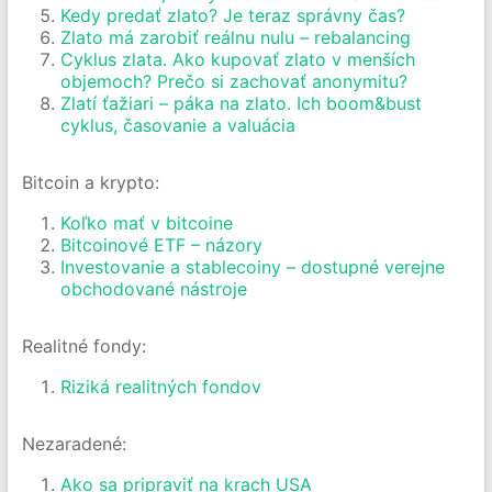
Kedy predať zlato? Je teraz správny čas?
Zlato má zarobiť reálnu nulu – rebalancing
Cyklus zlata. Ako kupovať zlato v menších
objemoch? Prečo si zachovať anonymitu?
Zlatí ťažiari – páka na zlato. Ich boom&bust
cyklus, časovanie a valuácia
Bitcoin a krypto:
Koľko mať v bitcoine
Bitcoinové ETF – názory
Investovanie a stablecoiny – dostupné verejne
obchodované nástroje
Realitné fondy:
Riziká realitných fondov
Nezaradené:
Ako sa pripraviť na krach USA