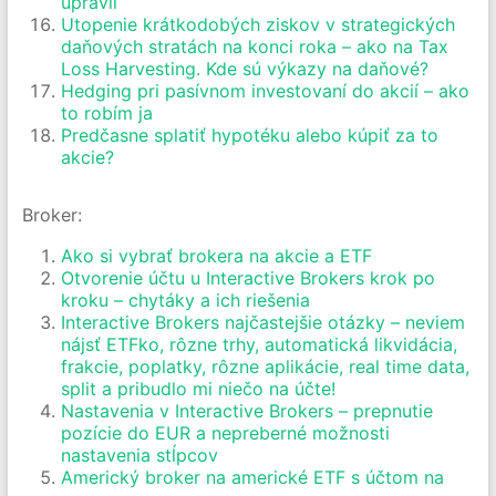
upravil
Utopenie krátkodobých ziskov v strategických
daňových stratách na konci roka – ako na Tax
Loss Harvesting. Kde sú výkazy na daňové?
Hedging pri pasívnom investovaní do akcií – ako
to robím ja
Predčasne splatiť hypotéku alebo kúpiť za to
akcie?
Broker:
Ako si vybrať brokera na akcie a ETF
Otvorenie účtu u Interactive Brokers krok po
kroku – chytáky a ich riešenia
Interactive Brokers najčastejšie otázky – neviem
nájsť ETFko, rôzne trhy, automatická likvidácia,
frakcie, poplatky, rôzne aplikácie, real time data,
split a pribudlo mi niečo na účte!
Nastavenia v Interactive Brokers – prepnutie
pozície do EUR a nepreberné možnosti
nastavenia stĺpcov
Americký broker na americké ETF s účtom na