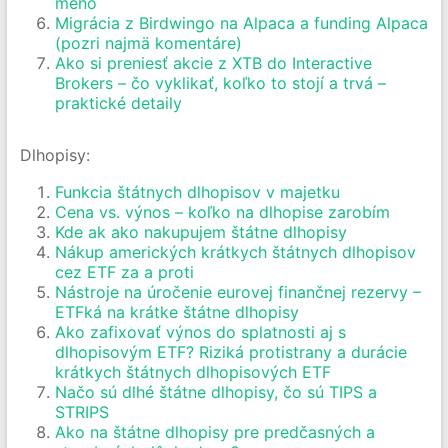
meno
Migrácia z Birdwingo na Alpaca a funding Alpaca
(pozri najmä komentáre)
Ako si preniesť akcie z XTB do Interactive
Brokers – čo vyklikať, koľko to stojí a trvá –
praktické detaily
Dlhopisy:
Funkcia štátnych dlhopisov v majetku
Cena vs. výnos – koľko na dlhopise zarobím
Kde ak ako nakupujem štátne dlhopisy
Nákup amerických krátkych štátnych dlhopisov
cez ETF za a proti
Nástroje na úročenie eurovej finančnej rezervy –
ETFká na krátke štátne dlhopisy
Ako zafixovať výnos do splatnosti aj s
dlhopisovým ETF? Riziká protistrany a durácie
krátkych štátnych dlhopisových ETF
Načo sú dlhé štátne dlhopisy, čo sú TIPS a
STRIPS
Ako na štátne dlhopisy pre predčasných a