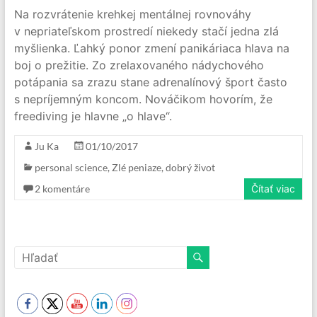
Na rozvrátenie krehkej mentálnej rovnováhy
v nepriateľskom prostredí niekedy stačí jedna zlá
myšlienka. Ľahký ponor zmení panikáriaca hlava na
boj o prežitie. Zo zrelaxovaného nádychového
potápania sa zrazu stane adrenalínový šport často
s nepríjemným koncom. Nováčikom hovorím, že
freediving je hlavne „o hlave“.
Ju Ka
01/10/2017
personal science
,
Zlé peniaze, dobrý život
2 komentáre
Čítať viac