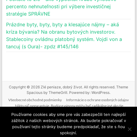
percento nehnuteľnosti pri výbere investičnej
stratégie SPRÁVNE
Prázdne byty, byty, byty a klesajúce nájmy – aká
kríza bývania? Na obranu bytových investorov.
Stablecoiny ovládnu platobný systém. Vojdi von a
tancuj (s Oura)- zpdz #145/146
Copyright © 2026
Zlé peniaze, dobrý život
. All rights reserved. Theme
Spacious
by ThemeGrill. Powered by:
WordPress
.
Všeobecné obchodné podmienky
Informácie o ochrane osobných údajov
Nikto nič negarantuje. Budúce výnosy môžu byť radikálne iné ako tie
doterajšie. Nikto nevie predpovedať budúcnosť. Tak ako nebudeme mať podiel
Používame cookies aby sme pre vás zabezpečili ten najlepší
na vašich ziskoch, nenesieme zodpovednosť ani za vaše straty. Poskytované
zážitok z našich webových stránok. Ak budete pokračovať v
informácie nie sú investičným odporúčaním. Nič z toho, čo je na tejto stránke, v
používaní tejto stránky budeme predpokladať, že ste s ňou
mailoch, v produktoch alebo službách nie je žiadnou formou finančného
spokojní.
poradenstva. Ide o komentovanie a vzdelávanie.