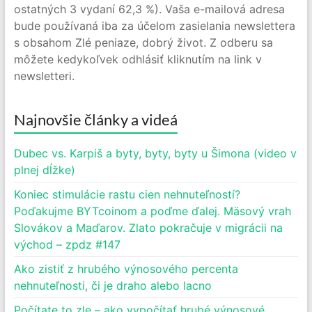
ostatných 3 vydaní 62,3 %). Vaša e-mailová adresa
bude používaná iba za účelom zasielania newslettera
s obsahom Zlé peniaze, dobrý život. Z odberu sa
môžete kedykoľvek odhlásiť kliknutím na link v
newsletteri.
Najnovšie články a videá
Dubec vs. Karpiš a byty, byty, byty u Šimona (video v
plnej dĺžke)
Koniec stimulácie rastu cien nehnuteľností?
Poďakujme BYTcoinom a poďme ďalej. Mäsový vrah
Slovákov a Maďarov. Zlato pokračuje v migrácii na
východ – zpdz #147
Ako zistiť z hrubého výnosového percenta
nehnuteľnosti, či je draho alebo lacno
Počítate to zle – ako vypočítať hrubé výnosové