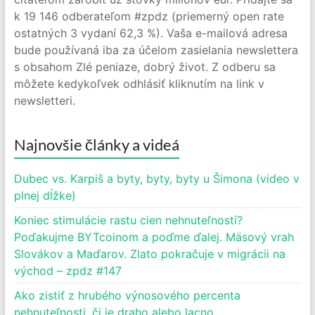
k 19 146 odberateľom #zpdz (priemerný open rate
ostatných 3 vydaní 62,3 %). Vaša e-mailová adresa
bude používaná iba za účelom zasielania newslettera
s obsahom Zlé peniaze, dobrý život. Z odberu sa
môžete kedykoľvek odhlásiť kliknutím na link v
newsletteri.
Najnovšie články a videá
Dubec vs. Karpiš a byty, byty, byty u Šimona (video v
plnej dĺžke)
Koniec stimulácie rastu cien nehnuteľností?
Poďakujme BYTcoinom a poďme ďalej. Mäsový vrah
Slovákov a Maďarov. Zlato pokračuje v migrácii na
východ – zpdz #147
Ako zistiť z hrubého výnosového percenta
nehnuteľnosti, či je draho alebo lacno