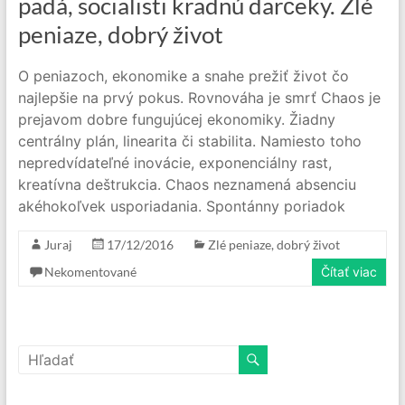
padá, socialisti kradnú darčeky. Zlé
peniaze, dobrý život
O peniazoch, ekonomike a snahe prežiť život čo
najlepšie na prvý pokus. Rovnováha je smrť Chaos je
prejavom dobre fungujúcej ekonomiky. Žiadny
centrálny plán, linearita či stabilita. Namiesto toho
nepredvídateľné inovácie, exponenciálny rast,
kreatívna deštrukcia. Chaos neznamená absenciu
akéhokoľvek usporiadania. Spontánny poriadok
Juraj
17/12/2016
Zlé peniaze, dobrý život
Nekomentované
Čítať viac