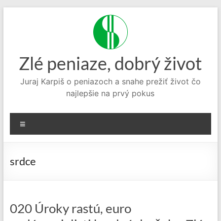
Prejsť
na
obsah
Zlé peniaze, dobrý život
Juraj Karpiš o peniazoch a snahe prežiť život čo
najlepšie na prvý pokus
Menu
srdce
020 Úroky rastú, euro