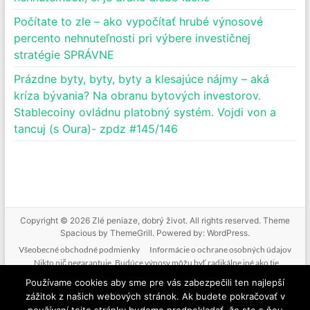
Počítate to zle – ako vypočítať hrubé výnosové
percento nehnuteľnosti pri výbere investičnej
stratégie SPRÁVNE
Prázdne byty, byty, byty a klesajúce nájmy – aká
kríza bývania? Na obranu bytových investorov.
Stablecoiny ovládnu platobný systém. Vojdi von a
tancuj (s Oura)- zpdz #145/146
Copyright © 2026
Zlé peniaze, dobrý život
. All rights reserved. Theme
Spacious
by ThemeGrill. Powered by:
WordPress
.
Všeobecné obchodné podmienky
Informácie o ochrane osobných údajov
Nikto nič negarantuje. Budúce výnosy môžu byť radikálne iné ako tie
doterajšie. Nikto nevie predpovedať budúcnosť. Tak ako nebudeme mať podiel
Používame cookies aby sme pre vás zabezpečili ten najlepší
na vašich ziskoch, nenesieme zodpovednosť ani za vaše straty. Poskytované
zážitok z našich webových stránok. Ak budete pokračovať v
informácie nie sú investičným odporúčaním. Nič z toho, čo je na tejto stránke, v