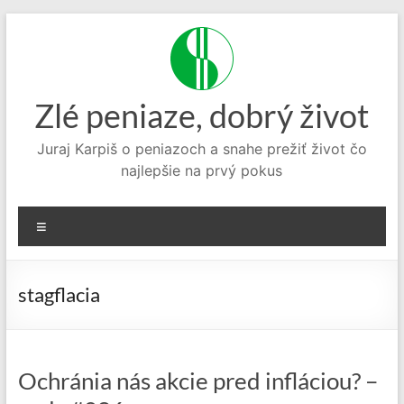
Prejsť
na
obsah
Zlé peniaze, dobrý život
Juraj Karpiš o peniazoch a snahe prežiť život čo
najlepšie na prvý pokus
Menu
stagflacia
Ochránia nás akcie pred infláciou? –