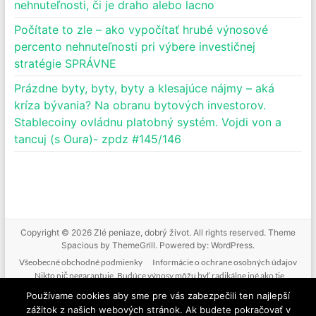
nehnuteľnosti, či je draho alebo lacno
Počítate to zle – ako vypočítať hrubé výnosové
percento nehnuteľnosti pri výbere investičnej
stratégie SPRÁVNE
Prázdne byty, byty, byty a klesajúce nájmy – aká
kríza bývania? Na obranu bytových investorov.
Stablecoiny ovládnu platobný systém. Vojdi von a
tancuj (s Oura)- zpdz #145/146
Copyright © 2026
Zlé peniaze, dobrý život
. All rights reserved. Theme
Spacious
by ThemeGrill. Powered by:
WordPress
.
Všeobecné obchodné podmienky
Informácie o ochrane osobných údajov
Nikto nič negarantuje. Budúce výnosy môžu byť radikálne iné ako tie
doterajšie. Nikto nevie predpovedať budúcnosť. Tak ako nebudeme mať podiel
Používame cookies aby sme pre vás zabezpečili ten najlepší
na vašich ziskoch, nenesieme zodpovednosť ani za vaše straty. Poskytované
zážitok z našich webových stránok. Ak budete pokračovať v
informácie nie sú investičným odporúčaním. Nič z toho, čo je na tejto stránke, v