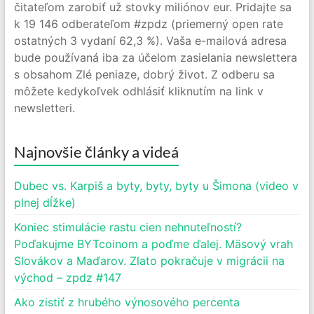
čitateľom zarobiť už stovky miliónov eur. Pridajte sa
k 19 146 odberateľom #zpdz (priemerný open rate
ostatných 3 vydaní 62,3 %). Vaša e-mailová adresa
bude používaná iba za účelom zasielania newslettera
s obsahom Zlé peniaze, dobrý život. Z odberu sa
môžete kedykoľvek odhlásiť kliknutím na link v
newsletteri.
Najnovšie články a videá
Dubec vs. Karpiš a byty, byty, byty u Šimona (video v
plnej dĺžke)
Koniec stimulácie rastu cien nehnuteľností?
Poďakujme BYTcoinom a poďme ďalej. Mäsový vrah
Slovákov a Maďarov. Zlato pokračuje v migrácii na
východ – zpdz #147
Ako zistiť z hrubého výnosového percenta