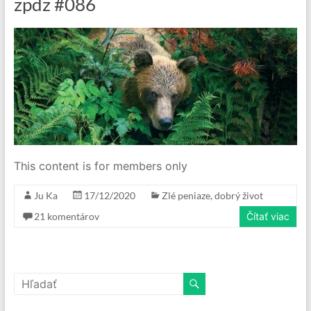
zpdz #086
This content is for members only
Ju Ka
17/12/2020
Zlé peniaze, dobrý život
21 komentárov
Čítať viac