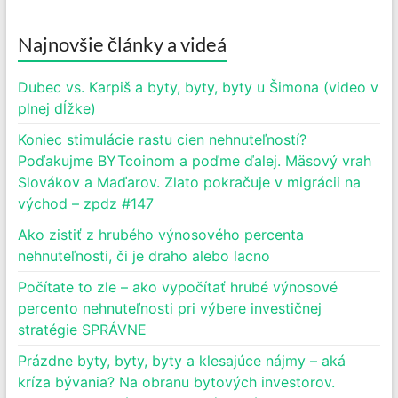
Najnovšie články a videá
Dubec vs. Karpiš a byty, byty, byty u Šimona (video v
plnej dĺžke)
Koniec stimulácie rastu cien nehnuteľností?
Poďakujme BYTcoinom a poďme ďalej. Mäsový vrah
Slovákov a Maďarov. Zlato pokračuje v migrácii na
východ – zpdz #147
Ako zistiť z hrubého výnosového percenta
nehnuteľnosti, či je draho alebo lacno
Počítate to zle – ako vypočítať hrubé výnosové
percento nehnuteľnosti pri výbere investičnej
stratégie SPRÁVNE
Prázdne byty, byty, byty a klesajúce nájmy – aká
kríza bývania? Na obranu bytových investorov.