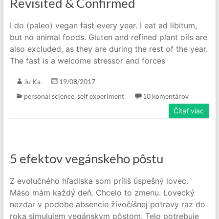
Revisited & Confirmed
I do (paleo) vegan fast every year. I eat ad libitum,
but no animal foods. Gluten and refined plant oils are
also excluded, as they are during the rest of the year.
The fast is a welcome stressor and forces
Ju Ka
19/08/2017
personal science
,
self experiment
10 komentárov
Čítať viac
5 efektov vegánskeho pôstu
Z evolučného hľadiska som príliš úspešný lovec.
Mäso mám každý deň. Chcelo to zmenu. Lovecký
nezdar v podobe absencie živočíšnej potravy raz do
roka simulujem vegánskym pôstom. Telo potrebuje