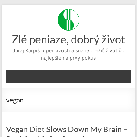
Prejsť
na
obsah
Zlé peniaze, dobrý život
Juraj Karpiš o peniazoch a snahe prežiť život čo
najlepšie na prvý pokus
Menu
vegan
Vegan Diet Slows Down My Brain –