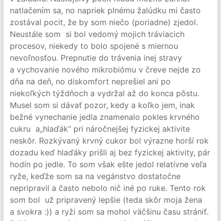
natlačením sa, no napriek plnému žalúdku mi často
zostával pocit, že by som niečo (poriadne) zjedol.
Neustále som si bol vedomý mojich tráviacich
procesov, niekedy to bolo spojené s miernou
nevoľnosťou. Prepnutie do trávenia inej stravy
a vychovanie nového mikrobiómu v čreve nejde zo
dňa na deň, no diskomfort neprešiel ani po
niekoľkých týždňoch a vydržal až do konca pôstu.
Musel som si dávať pozor, kedy a koľko jem, inak
bežné vynechanie jedla znamenalo pokles krvného
cukru a„hlaďák“ pri náročnejšej fyzickej aktivite
neskôr. Rozkývaný krvný cukor bol výrazne horší rok
dozadu keď hlaďáky prišli aj bez fyzickej aktivity, pár
hodín po jedle. To som však ešte jedol relatívne veľa
ryže, keďže som sa na vegánstvo dostatočne
nepripravil a často nebolo nič iné po ruke. Tento rok
som bol už pripravený lepšie (teda skôr moja žena
a svokra :)) a ryži som sa mohol väčšinu času strániť.