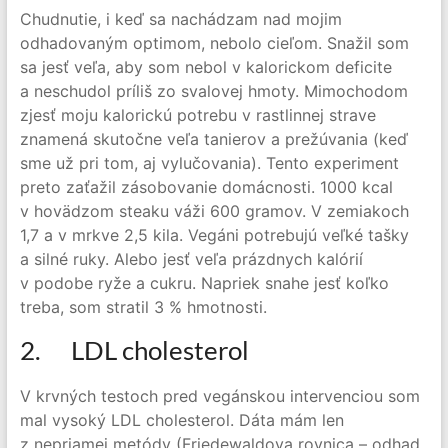
Chudnutie, i keď sa nachádzam nad mojim
odhadovaným optimom, nebolo cieľom. Snažil som
sa jesť veľa, aby som nebol v kalorickom deficite
a neschudol príliš zo svalovej hmoty. Mimochodom
zjesť moju kalorickú potrebu v rastlinnej strave
znamená skutočne veľa tanierov a prežúvania (keď
sme už pri tom, aj vylučovania). Tento experiment
preto zaťažil zásobovanie domácnosti. 1000 kcal
v hovädzom steaku váži 600 gramov. V zemiakoch
1,7 a v mrkve 2,5 kila. Vegáni potrebujú veľké tašky
a silné ruky. Alebo jesť veľa prázdnych kalórií
v podobe ryže a cukru. Napriek snahe jesť koľko
treba, som stratil 3 % hmotnosti.
2. LDL cholesterol
V krvných testoch pred vegánskou intervenciou som
mal vysoký LDL cholesterol. Dáta mám len
z nepriamej metódy (Friedewaldova rovnica – odhad