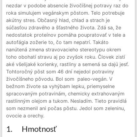
nezdar v podobe absencie živočíšnej potravy raz do
roka simulujem vegánskym pôstom. Telo potrebuje
akútny stres. Občasný hlad, chlad a strach je
súčasťou zdravého a šťastného života. Zdá sa, že
nedostatok proteínov pomáha poupratovať v tele a
autofágia zožerie to, čo tam nepatrí. Takáto
nanútená zmena stravovacieho stereotypu okrem
toho obohatí stravu aj po zvyšok roku. Človek zistí
aké všelijaké korienky, rastliny a semená sa dajú jesť.
Tohtoročný pôst som 46 dní nejedol potraviny
živočíšneho pôvodu. Bol som paleo-vegán. V
bežnom živote sa vyhýbam lepku, priemyselne
spracovaným potravinám, chemicky extrahovaným
rastlinným olejom a tukom. Nesladím. Tieto pravidlá
som nezmenil ani počas pôstu. Jedol som zeleninu,
ovocie a orechy.
1. Hmotnosť