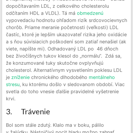
dopočítavaním LDL, z celkového cholesterolu
odčítaním HDL a VLDL). Tá má
obmedzenú
vypovedaciu hodnotu ohľadom rizík srdcovocievnych
chorôb. Priame meranie početnosti (veľkosti) LDL
častíc, ktoré je lepším ukazovateľ rizika jeho oxidácie
a s ňou súvisiacich poškodení som zatiaľ nenašiel (ak
viete, napíšte mi). Odhadovaný LDL po 46 dňoch
bez živočíšnych tukov klesol do „normálu“. Zdá sa,
že konzumované tuky skutočne ovplyvňujú
cholesterol. Alternatívnym vysvetlením poklesu LDL
je
zníženie
chronického dlhodobého
mentálneho
stresu
, ku ktorému došlo v sledovanom období. Viac
svetla do toho vnesie ďalšie pravidelné vyšetrenie
krvi.
3. Trávenie
Bol som stále zdutý. Klalo ma v boku, pálilo
v žalúdku. Nástojčivý pocit hladu možno zahnať