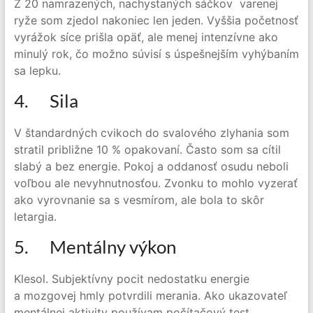
Z 20 namrazených, nachystaných sáčkov varenej
ryže som zjedol nakoniec len jeden. Vyššia početnosť
vyrážok síce prišla opäť, ale menej intenzívne ako
minulý rok, čo možno súvisí s úspešnejším vyhýbaním
sa lepku.
4. Sila
V štandardných cvikoch do svalového zlyhania som
stratil približne 10 % opakovaní. Často som sa cítil
slabý a bez energie. Pokoj a oddanosť osudu neboli
voľbou ale nevyhnutnosťou. Zvonku to mohlo vyzerať
ako vyrovnanie sa s vesmírom, ale bola to skôr
letargia.
5. Mentálny výkon
Klesol. Subjektívny pocit nedostatku energie
a mozgovej hmly potvrdili merania. Ako ukazovateľ
mentálnej aktivity používam počítačový test