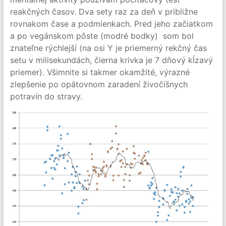
reakčných časov. Dva sety raz za deň v približne
rovnakom čase a podmienkach. Pred jeho začiatkom
a po vegánskom pôste (modré bodky) som bol
znateľne rýchlejší (na osi Y je priemerný rekčný čas
setu v milisekundách, čierna krivka je 7 dňový kĺzavý
priemer). Všimnite si takmer okamžité, výrazné
zlepšenie po opätovnom zaradení živočíšnych
potravín do stravy.