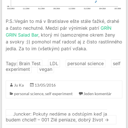
P.S.:Vegán to má v Bratislave ešte stále ťažké, drahé
a často nechutné. Medzi pár výnimiek patrí
GRÍN
GRIN Salad Bar
, ktorý mi (samozrejme okrem ženy
a svokry :)) pomohol mať radosť aj z čisto rastlinného
jedla. Za to im (všetkým) patrí vďaka.
Tagy:
Brain Test
LDL
personal science
self
experiment
vegan
Ju Ka
13/05/2016
personal science
,
self experiment
Jeden komentár
Juncker: Pokuty nedáme a odstúpim keď ja
budem chcieť! – 001 Zlé peniaze, dobrý život
→