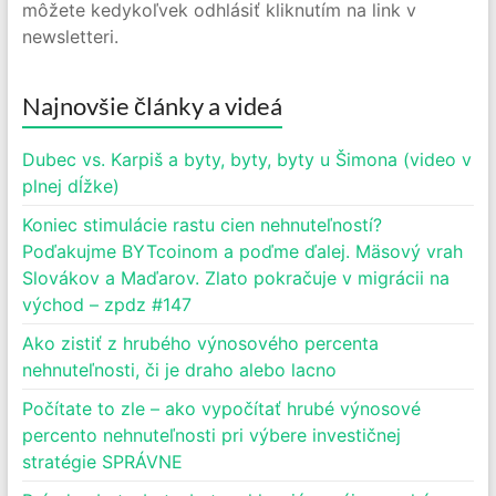
môžete kedykoľvek odhlásiť kliknutím na link v
newsletteri.
Najnovšie články a videá
Dubec vs. Karpiš a byty, byty, byty u Šimona (video v
plnej dĺžke)
Koniec stimulácie rastu cien nehnuteľností?
Poďakujme BYTcoinom a poďme ďalej. Mäsový vrah
Slovákov a Maďarov. Zlato pokračuje v migrácii na
východ – zpdz #147
Ako zistiť z hrubého výnosového percenta
nehnuteľnosti, či je draho alebo lacno
Počítate to zle – ako vypočítať hrubé výnosové
percento nehnuteľnosti pri výbere investičnej
stratégie SPRÁVNE