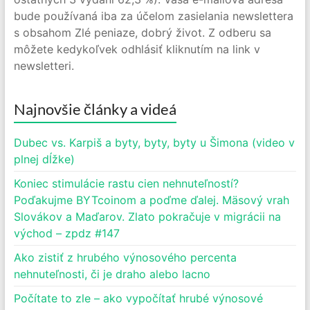
bude používaná iba za účelom zasielania newslettera
s obsahom Zlé peniaze, dobrý život. Z odberu sa
môžete kedykoľvek odhlásiť kliknutím na link v
newsletteri.
Najnovšie články a videá
Dubec vs. Karpiš a byty, byty, byty u Šimona (video v
plnej dĺžke)
Koniec stimulácie rastu cien nehnuteľností?
Poďakujme BYTcoinom a poďme ďalej. Mäsový vrah
Slovákov a Maďarov. Zlato pokračuje v migrácii na
východ – zpdz #147
Ako zistiť z hrubého výnosového percenta
nehnuteľnosti, či je draho alebo lacno
Počítate to zle – ako vypočítať hrubé výnosové