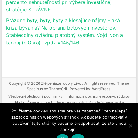
percento nehnuteľnosti pri výbere investičnej
stratégie SPRÁVNE
Prázdne byty, byty, byty a klesajúce nájmy – aká
kríza bývania? Na obranu bytových investorov.
Stablecoiny ovládnu platobný systém. Vojdi von a
tancuj (s Oura)- zpdz #145/146
Copyright © 2026
Zlé peniaze, dobrý život
. All rights reserved. Theme
Spacious
by ThemeGrill. Powered by:
WordPress
.
Všeobecné obchodné podmienky
Informácie o ochrane osobných údajov
Nikto nič negarantuje. Budúce výnosy môžu byť radikálne iné ako tie
doterajšie. Nikto nevie predpovedať budúcnosť. Tak ako nebudeme mať podiel
Používame cookies aby sme pre vás zabezpečili ten najlepší
na vašich ziskoch, nenesieme zodpovednosť ani za vaše straty. Poskytované
zážitok z našich webových stránok. Ak budete pokračovať v
informácie nie sú investičným odporúčaním. Nič z toho, čo je na tejto stránke, v
používaní tejto stránky budeme predpokladať, že ste s ňou
mailoch, v produktoch alebo službách nie je žiadnou formou finančného
spokojní.
poradenstva. Ide o komentovanie a vzdelávanie.