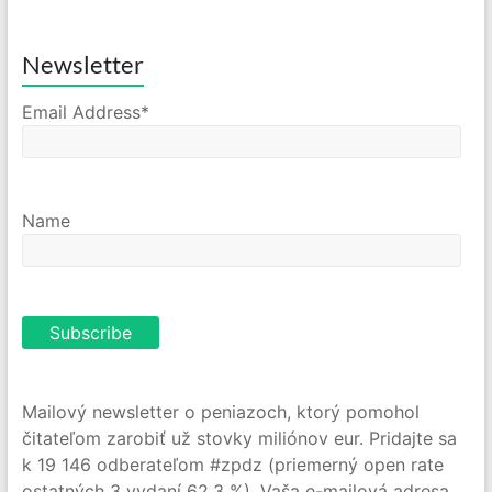
Newsletter
Email Address*
Name
Mailový newsletter o peniazoch, ktorý pomohol
čitateľom zarobiť už stovky miliónov eur. Pridajte sa
k 19 146 odberateľom #zpdz (priemerný open rate
ostatných 3 vydaní 62,3 %). Vaša e-mailová adresa