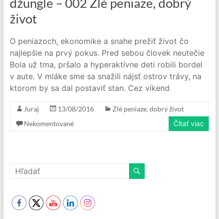
džungle – 002 Zlé peniaze, dobrý
život
O peniazoch, ekonomike a snahe prežiť život čo
najlepšie na prvý pokus. Pred sebou človek neutečie
Bola už tma, pršalo a hyperaktívne deti robili bordel
v aute. V mláke sme sa snažili nájsť ostrov trávy, na
ktorom by sa dal postaviť stan. Cez víkend
Juraj
13/08/2016
Zlé peniaze, dobrý život
Nekomentované
Čítať viac