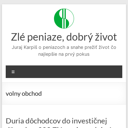
Prejsť
na
obsah
Zlé peniaze, dobrý život
Juraj Karpiš o peniazoch a snahe prežiť život čo
najlepšie na prvý pokus
Menu
volny obchod
Duria dôchodcov do investičnej