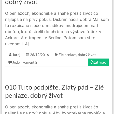
dobrý život
O peniazoch, ekonomike a snahe prežiť život čo
najlepšie na prvý pokus. Diskriminácia dobra Mal som
tu rozpísané niečo o mladíkovi mudrujúcom nad
obeťou, ktorú strelil do chrbta na výstave fotiek v
Ankare. A o tragédii v Berlíne. Potom som si to
uvedomil. Aj
Juraj
26/12/2016
Zlé peniaze, dobrý život
Jeden komentár
Čítať viac
010 Tu to podpíšte. Zlatý pád – Zlé
peniaze, dobrý život
O peniazoch, ekonomike a snahe prežiť život čo
najlepšie na prvý pokus. Aby hypotekárna revolúcia