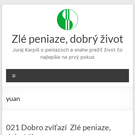
Prejsť
na
obsah
Zlé peniaze, dobrý život
Juraj Karpiš o peniazoch a snahe prežiť život čo
najlepšie na prvý pokus
Menu
yuan
021 Dobro zvíťazí Zlé peniaze,