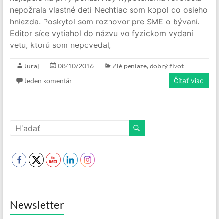
nepožrala vlastné deti Nechtiac som kopol do osieho
hniezda. Poskytol som rozhovor pre SME o bývaní.
Editor síce vytiahol do názvu vo fyzickom vydaní
vetu, ktorú som nepovedal,
Juraj
08/10/2016
Zlé peniaze, dobrý život
Jeden komentár
Čítať viac
Newsletter