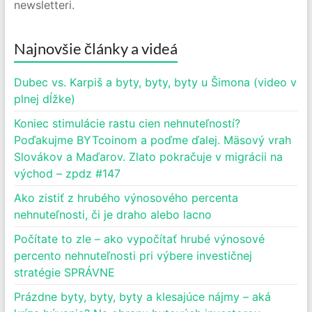
newsletteri.
Najnovšie články a videá
Dubec vs. Karpiš a byty, byty, byty u Šimona (video v
plnej dĺžke)
Koniec stimulácie rastu cien nehnuteľností?
Poďakujme BYTcoinom a poďme ďalej. Mäsový vrah
Slovákov a Maďarov. Zlato pokračuje v migrácii na
východ – zpdz #147
Ako zistiť z hrubého výnosového percenta
nehnuteľnosti, či je draho alebo lacno
Počítate to zle – ako vypočítať hrubé výnosové
percento nehnuteľnosti pri výbere investičnej
stratégie SPRÁVNE
Prázdne byty, byty, byty a klesajúce nájmy – aká