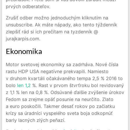
prvých odberateľov.
Zrušiť odber možno jednoduchým kliknutím na
unsubscribe. Ak máte nápady, ako tento týždenník
zlepšiť rád si ich prečítam na tyzdenník @
jurajkarpis.com.
Ekonomika
Motor svetovej ekonomiky sa zadrháva. Nové čísla
rastu HDP USA negatívne prekvapili. Namiesto
v druhom kvartáli očakávaného tempa 2,5 % 2016 to
bolo
len 1,2
%. Rast v prvom štvrťroku bol revidovaný
z 1,1 % len na 0,8 %. Odsúvané ďalšie zvýšenie úrokov
Fedom sa zrejme opäť posunie na neurčito. Zlato
a euro poskočili. Takmer desať rokov po začiatku
krízy sa úradníci vyspelého sveta boja odkopnúť
barly lacných zlých peňazí.