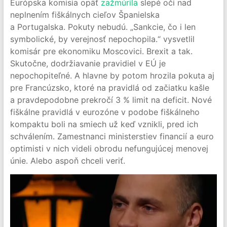
Európska komisia opäť
zažmúrila
slepé oči nad
neplnením fiškálnych cieľov Španielska
a Portugalska. Pokuty nebudú. „Sankcie, čo i len
symbolické, by verejnosť nepochopila.“ vysvetlil
komisár pre ekonomiku Moscovici. Brexit a tak.
Skutočne, dodržiavanie pravidiel v EÚ je
nepochopiteľné. A hlavne by potom hrozila pokuta aj
pre Francúzsko, ktoré na pravidlá od začiatku kašle
a pravdepodobne prekročí 3 % limit na deficit. Nové
fiškálne pravidlá v eurozóne v podobe fiškálneho
kompaktu boli na smiech už keď vznikli, pred ich
schválením. Zamestnanci ministerstiev financií a euro
optimisti v nich videli obrodu nefungujúcej menovej
únie. Alebo aspoň chceli veriť.