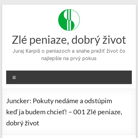
Prejsť
na
obsah
Zlé peniaze, dobrý život
Juraj Karpiš o peniazoch a snahe prežiť život čo
najlepšie na prvý pokus
Menu
Juncker: Pokuty nedáme a odstúpim
keď ja budem chcieť! – 001 Zlé peniaze,
dobrý život