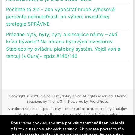
Počítate to zle – ako vypočítať hrubé výnosové
percento nehnuteľnosti pri výbere investičnej
stratégie SPRÁVNE
Prázdne byty, byty, byty a klesajúce nájmy – aká
kríza bývania? Na obranu bytových investorov.
Stablecoiny ovládnu platobný systém. Vojdi von a
tancuj (s Oura)- zpdz #145/146
Copyright © 2026
Zlé peniaze, dobrý život
. All rights reserved. Theme
Spacious
by ThemeGrill. Powered by:
WordPress
.
Všeobecné obchodné podmienky
Informácie o ochrane osobných údajov
Nikto nič negarantuje. Budúce výnosy môžu byť radikálne iné ako tie
doterajšie. Nikto nevie predpovedať budúcnosť. Tak ako nebudeme mať podiel
Používame cookies aby sme pre vás zabezpečili ten najlepší
na vašich ziskoch, nenesieme zodpovednosť ani za vaše straty. Poskytované
zážitok z našich webových stránok. Ak budete pokračovať v
informácie nie sú investičným odporúčaním. Nič z toho, čo je na tejto stránke, v