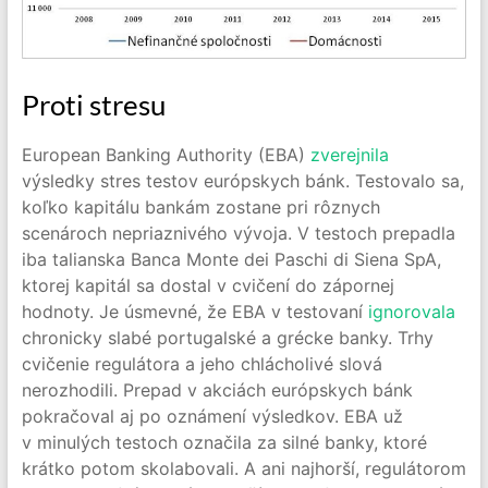
Proti stresu
European Banking Authority (EBA)
zverejnila
výsledky stres testov európskych bánk. Testovalo sa,
koľko kapitálu bankám zostane pri rôznych
scenároch nepriaznivého vývoja. V testoch prepadla
iba talianska Banca Monte dei Paschi di Siena SpA,
ktorej kapitál sa dostal v cvičení do zápornej
hodnoty. Je úsmevné, že EBA v testovaní
ignorovala
chronicky slabé portugalské a grécke banky. Trhy
cvičenie regulátora a jeho chlácholivé slová
nerozhodili. Prepad v akciách európskych bánk
pokračoval aj po oznámení výsledkov. EBA už
v minulých testoch označila za silné banky, ktoré
krátko potom skolabovali. A ani najhorší, regulátorom