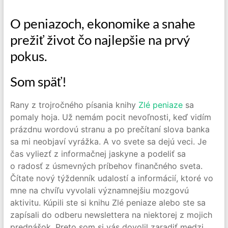
O peniazoch, ekonomike a snahe
prežiť život čo najlepšie na prvý
pokus.
Som späť!
Rany z trojročného písania knihy
Zlé peniaze
sa
pomaly hoja. Už nemám pocit nevoľnosti, keď vidím
prázdnu wordovú stranu a po prečítaní slova banka
sa mi neobjaví vyrážka. A vo svete sa dejú veci. Je
čas vyliezť z informačnej jaskyne a podeliť sa
o radosť z úsmevných príbehov finančného sveta.
Čítate nový týždenník udalostí a informácií, ktoré vo
mne na chvíľu vyvolali významnejšiu mozgovú
aktivitu. Kúpili ste si knihu Zlé peniaze alebo ste sa
zapísali do odberu newslettera na niektorej z mojich
prednášok. Preto som si vás dovolil zaradiť medzi