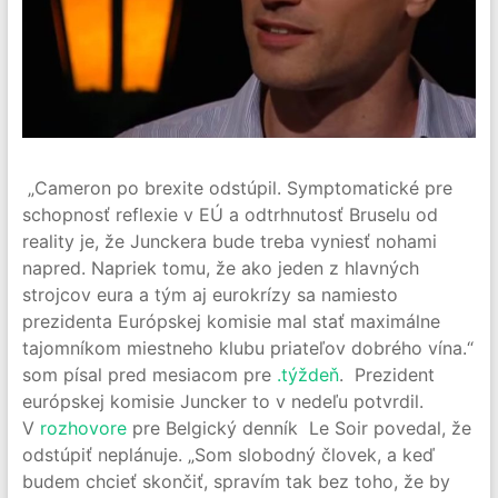
„Cameron po brexite odstúpil. Symptomatické pre
schopnosť reflexie v EÚ a odtrhnutosť Bruselu od
reality je, že Junckera bude treba vyniesť nohami
napred. Napriek tomu, že ako jeden z hlavných
strojcov eura a tým aj eurokrízy sa namiesto
prezidenta Európskej komisie mal stať maximálne
tajomníkom miestneho klubu priateľov dobrého vína.“
som písal pred mesiacom pre
.týždeň
. Prezident
európskej komisie Juncker to v nedeľu potvrdil.
V
rozhovore
pre Belgický denník Le Soir povedal, že
odstúpiť neplánuje. „Som slobodný človek, a keď
budem chcieť skončiť, spravím tak bez toho, že by