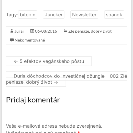
Tagy:
bitcoin
Juncker
Newsletter
spanok
Juraj
06/08/2016
Zlé peniaze, dobrý život
Nekomentované
←
5 efektov vegánskeho pôstu
Duria dôchodcov do investičnej džungle – 002 Zlé
peniaze, dobrý život
→
Pridaj komentár
Vaša e-mailová adresa nebude zverejnená.
Vyžadované polia sú označené
*