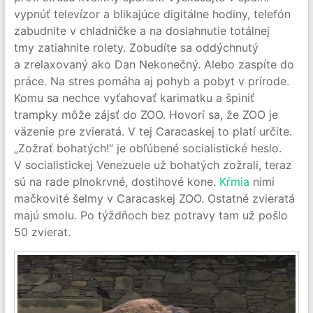
vypnúť televízor a blikajúce digitálne hodiny, telefón
zabudnite v chladničke a na dosiahnutie totálnej
tmy zatiahnite rolety. Zobudíte sa oddýchnutý
a zrelaxovaný ako Dan Nekonečný. Alebo zaspíte do
práce. Na stres pomáha aj pohyb a pobyt v prírode.
Komu sa nechce vyťahovať karimatku a špiniť
trampky môže zájsť do ZOO. Hovorí sa, že ZOO je
väzenie pre zvieratá. V tej Caracaskej to platí určite.
„Zožrať bohatých!“ je obľúbené socialistické heslo.
V socialistickej Venezuele už bohatých zožrali, teraz
sú na rade plnokrvné, dostihové kone.
Kŕmia
nimi
mačkovité šelmy v Caracaskej ZOO. Ostatné zvieratá
majú smolu. Po týždňoch bez potravy tam už pošlo
50 zvierat.