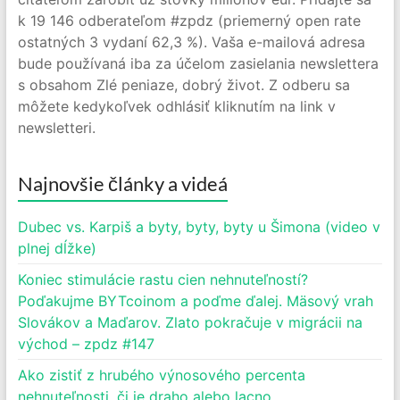
k 19 146 odberateľom #zpdz (priemerný open rate
ostatných 3 vydaní 62,3 %). Vaša e-mailová adresa
bude používaná iba za účelom zasielania newslettera
s obsahom Zlé peniaze, dobrý život. Z odberu sa
môžete kedykoľvek odhlásiť kliknutím na link v
newsletteri.
Najnovšie články a videá
Dubec vs. Karpiš a byty, byty, byty u Šimona (video v
plnej dĺžke)
Koniec stimulácie rastu cien nehnuteľností?
Poďakujme BYTcoinom a poďme ďalej. Mäsový vrah
Slovákov a Maďarov. Zlato pokračuje v migrácii na
východ – zpdz #147
Ako zistiť z hrubého výnosového percenta
nehnuteľnosti, či je draho alebo lacno