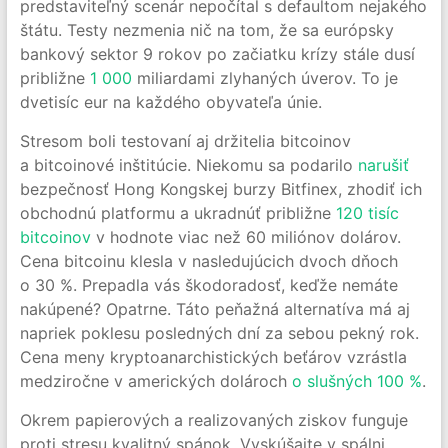
predstaviteľný scenár nepočítal s defaultom nejakého
štátu. Testy nezmenia nič na tom, že sa európsky
bankový sektor 9 rokov po začiatku krízy stále dusí
približne
1 000
miliardami zlyhaných úverov. To je
dvetisíc eur na každého obyvateľa únie.
Stresom boli testovaní aj držitelia bitcoinov
a bitcoinové inštitúcie. Niekomu sa podarilo
narušiť
bezpečnosť Hong Kongskej burzy Bitfinex, zhodiť ich
obchodnú platformu a ukradnúť približne
120 tisíc
bitcoinov
v hodnote viac než 60 miliónov dolárov.
Cena bitcoinu klesla v nasledujúcich dvoch dňoch
o 30 %. Prepadla vás škodoradosť, keďže nemáte
nakúpené? Opatrne. Táto peňažná alternatíva má aj
napriek poklesu posledných dní za sebou pekný rok.
Cena meny kryptoanarchistických beťárov vzrástla
medziročne v amerických dolároch
o slušných 100 %
.
Okrem papierových a realizovaných ziskov funguje
proti stresu kvalitný spánok. Vyskúšajte v spálni