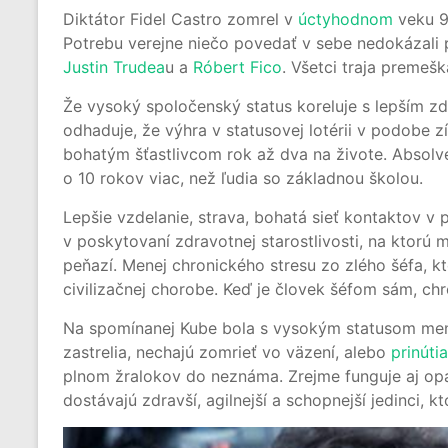
Diktátor Fidel Castro zomrel v
úctyhodnom
veku 9
Potrebu verejne niečo povedať v sebe nedokázali p
Justin Trudea
u a
Róbert Fico
. Všetci traja premešk
Že vysoký spoločenský status koreluje s lepším z
odhaduje, že výhra v statusovej lotérii v podobe z
bohatým šťastlivcom rok až dva na živote. Absolv
o 10 rokov viac, než ľudia so základnou školou.
Lepšie vzdelanie, strava, bohatá sieť kontaktov v 
v poskytovaní zdravotnej starostlivosti, na ktorú
peňazí. Menej chronického stresu zo zlého šéfa, k
civilizačnej chorobe. Keď je človek šéfom sám, ch
Na spomínanej Kube bola s vysokým statusom menš
zastrelia, nechajú zomrieť vo väzení, alebo
prinútia
plnom žralokov do neznáma. Zrejme funguje aj opa
dostávajú zdravší, agilnejší a schopnejší jedinci, k