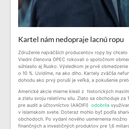
Kartel nám nedopraje lacnú ropu
Združenie najväčších producentov ropy by chcelo v
Viedni členovia OPEC rokovali o spoločnom obmed
súhlasilo aj Rusko. Výsledkom je prvé obmedzeni
o 10 %. Uvidíme, na ako dlho. Kartely zväčša nef
dohodu ako prvý poruší je veľká, a pokušenie pret
Americké akcie mierne klesli z historických maxím.
a zlatu svoju relatívnu silu. Zlato sa obchoduje za
pre audit a účtovníctvo (AAOIFI)
odobrila
využívan
v islamskom svete. Doteraz mohlo byť podľa shar
obchodoch. Po vydaní nového usmernenia možno o
finančných a investičných produktov pre 1,6 milia