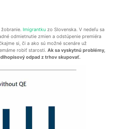
a žobranie.
Imigrantku
zo Slovenska. V nedeľu sa
adné odmietnutie zmien a odstúpenie premiéra
čkajme si, či a ako sú možné scenáre už
nemáme robiť starosti.
Ak sa vyskytnú problémy,
 dlhopisový odpad z trhov skupovať.