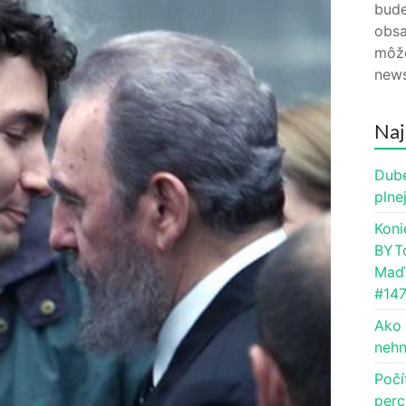
bude
obsa
môže
news
Naj
Dube
plne
Koni
BYTc
Maďa
#14
Ako 
nehn
Počí
perc