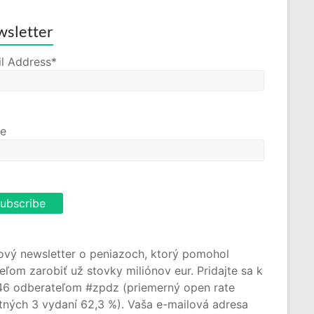
sletter
l Address*
e
ový newsletter o peniazoch, ktorý pomohol
teľom zarobiť už stovky miliónov eur. Pridajte sa k
46 odberateľom #zpdz (priemerný open rate
tných 3 vydaní 62,3 %). Vaša e-mailová adresa