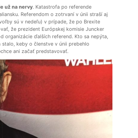
ie už na nervy
. Katastrofa po referende
aliansku. Referendom o zotrvaní v únii straší aj
voľby sú v nedeľu) v prípade, že po Brexite
ať, že prezident Európskej komisie Juncker
d organizácie ďalších referend. Kto sa nepýta,
talo, keby o členstve v únii prebehlo
echce ani začať predstavovať.