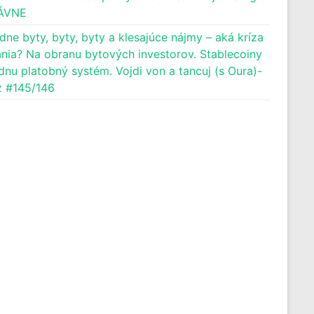
ÁVNE
dne byty, byty, byty a klesajúce nájmy – aká kríza
nia? Na obranu bytových investorov. Stablecoiny
dnu platobný systém. Vojdi von a tancuj (s Oura)-
 #145/146