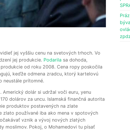
SPR
Práz
býva
ovlá
zpdz
idieť jej vyššiu cenu na svetových trhoch. Vo
zení jej produkcie.
Podarila
sa dohoda,
e produkcie od roku 2008. Cena ropy poskočila
ungujú, keďže odmena zradcu, ktorý kartelovú
o neustále prítomné.
 Americký dolár si udržal voči euru, yenu
 1170 dolárov za uncu. Islamská finančná autorita
ie produktov postavených na zlate
ie zlato používané iba ako mena v spotových
čakávať vznik a vývoj nových zlatých
rdy moslimov. Pokoj, o Mohamedovi tu písať