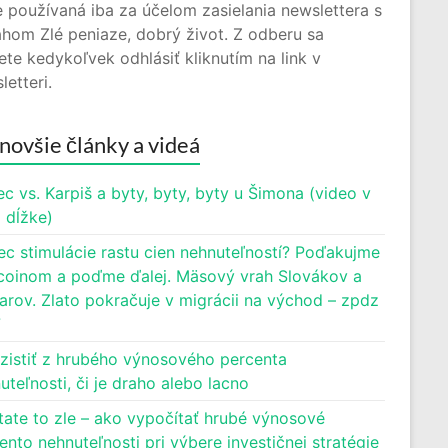
 používaná iba za účelom zasielania newslettera s
hom Zlé peniaze, dobrý život. Z odberu sa
te kedykoľvek odhlásiť kliknutím na link v
letteri.
novšie články a videá
c vs. Karpiš a byty, byty, byty u Šimona (video v
j dĺžke)
ec stimulácie rastu cien nehnuteľností? Poďakujme
oinom a poďme ďalej. Mäsový vrah Slovákov a
rov. Zlato pokračuje v migrácii na východ – zpdz
7
zistiť z hrubého výnosového percenta
uteľnosti, či je draho alebo lacno
tate to zle – ako vypočítať hrubé výnosové
ento nehnuteľnosti pri výbere investičnej stratégie