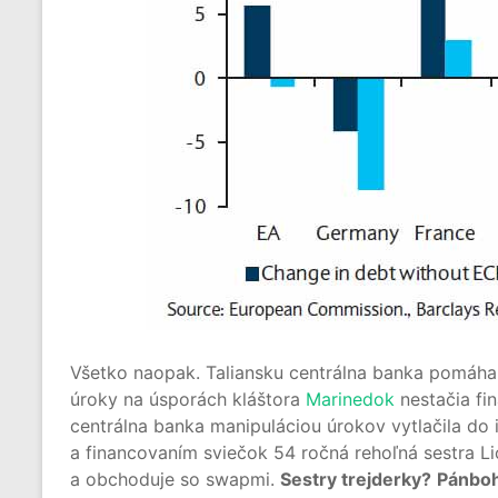
Všetko naopak. Taliansku centrálna banka pomáha
úroky na úsporách kláštora
Marinedok
nestačia fi
centrálna banka manipuláciou úrokov vytlačila do
a financovaním sviečok 54 ročná rehoľná sestra Li
a obchoduje so swapmi.
Sestry trejderky?
Pánboh