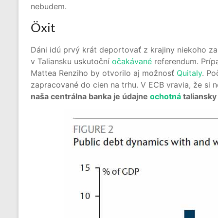
nebudem.
Öxit
Dáni idú prvý krát deportovať z krajiny niekoho z
v Taliansku uskutoční
očakávané
referendum. Príp
Mattea Renziho by otvorilo aj možnosť
Quitaly
. Po
zapracované do cien na trhu. V ECB vravia, že si 
naša centrálna banka je údajne
ochotná
taliansky