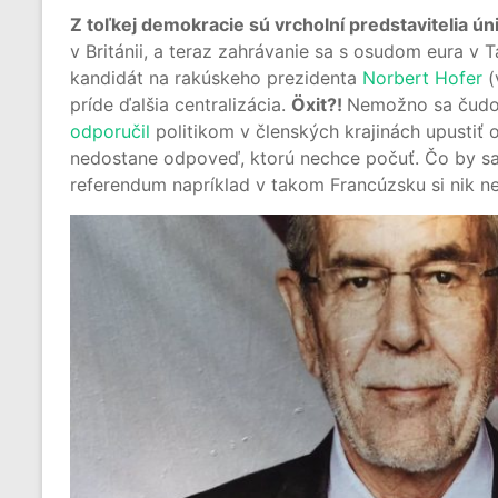
Z toľkej demokracie sú vrcholní predstavitelia ún
v Británii, a teraz zahrávanie sa s osudom eura v T
kandidát na rakúskeho prezidenta
Norbert Hofer
(
príde ďalšia centralizácia.
Öxit?!
Nemožno sa čudov
odporučil
politikom v členských krajinách upustiť o
nedostane odpoveď, ktorú nechce počuť. Čo by sa s
referendum napríklad v takom Francúzsku si nik n