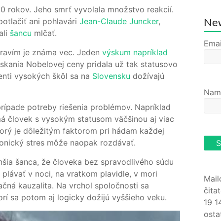
0 rokov. Jeho smrť vyvolala množstvo reakcií.
New
otlačiť ani pohlavári
Jean-Claude Juncker
,
ali
šancu
mlčať.
Emai
dravím je známa vec. Jeden
výskum napríklad
ískania Nobelovej ceny pridala už tak statusovo
enti vysokých škôl sa na
Slovensku
dožívajú
Nam
prípade potreby riešenia problémov. Napríklad
 má človek s vysokým statusom väčšinou aj viac
torý je dôležitým faktorom pri hádam každej
ronický stres môže naopak rozdávať.
ia šanca, že človeka bez spravodlivého súdu
plávať v noci, na vratkom plavidle, v mori
Mail
čná kauzalita. Na vrchol spoločnosti sa
čita
torí sa potom aj logicky dožijú vyššieho veku.
19 1
osta