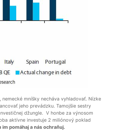
, nemecké mníšky necháva vyhladovať. Nízke
nancovať jeho prevádzku. Tamojšie sestry
 investičnej džungle. V honbe za výnosom
oba aktívne investuje 2 miliónový poklad
 im pomáhaj a nás ochraňuj.