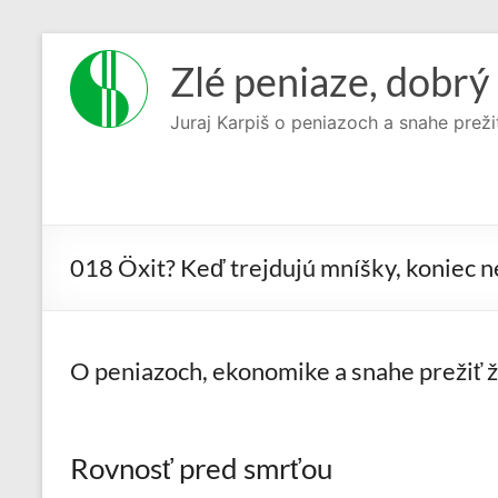
Prejsť
na
Zlé peniaze, dobrý 
obsah
Juraj Karpiš o peniazoch a snahe preži
018 Öxit? Keď trejdujú mníšky, koniec n
O peniazoch, ekonomike a snahe prežiť ži
Rovnosť pred smrťou